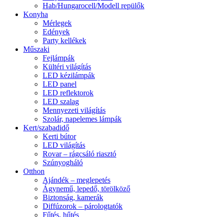
Hab/Hungarocell/Modell repülők
Konyha
Mérlegek
Edények
Party kellékek
Műszaki
Fejlámpák
Kültéri világítás
LED kézilámpák
LED panel
LED reflektorok
LED szalag
Mennyezeti világítás
Szolár, napelemes lámpák
Kert/szabadidő
Kerti bútor
LED világítás
Rovar – rágcsáló riasztó
Szúnyogháló
Otthon
Ajándék – meglepetés
Ágynemű, lepedő, törölköző
Biztonság, kamerák
Diffúzorok – párologtatók
Fűtés, hűtés