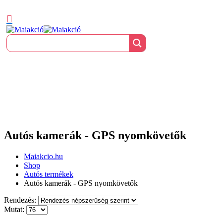
Autós kamerák - GPS nyomkövetők
Maiakcio.hu
Shop
Autós termékek
Autós kamerák - GPS nyomkövetők
Rendezés:
Mutat: