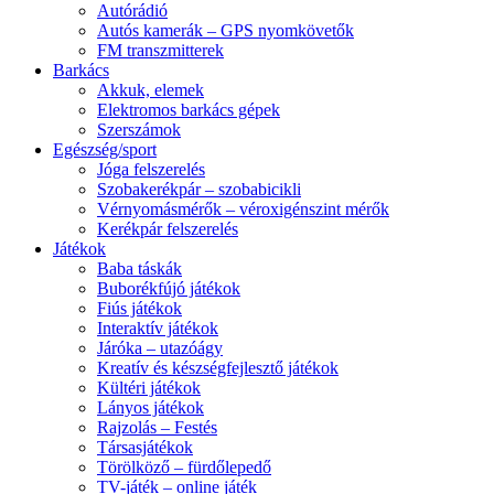
Autórádió
Autós kamerák – GPS nyomkövetők
FM transzmitterek
Barkács
Akkuk, elemek
Elektromos barkács gépek
Szerszámok
Egészség/sport
Jóga felszerelés
Szobakerékpár – szobabicikli
Vérnyomásmérők – véroxigénszint mérők
Kerékpár felszerelés
Játékok
Baba táskák
Buborékfújó játékok
Fiús játékok
Interaktív játékok
Járóka – utazóágy
Kreatív és készségfejlesztő játékok
Kültéri játékok
Lányos játékok
Rajzolás – Festés
Társasjátékok
Törölköző – fürdőlepedő
TV-játék – online játék