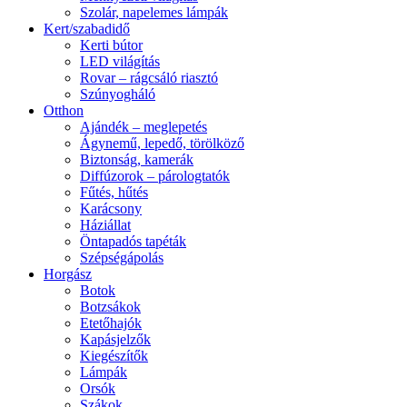
Szolár, napelemes lámpák
Kert/szabadidő
Kerti bútor
LED világítás
Rovar – rágcsáló riasztó
Szúnyogháló
Otthon
Ajándék – meglepetés
Ágynemű, lepedő, törölköző
Biztonság, kamerák
Diffúzorok – párologtatók
Fűtés, hűtés
Karácsony
Háziállat
Öntapadós tapéták
Szépségápolás
Horgász
Botok
Botzsákok
Etetőhajók
Kapásjelzők
Kiegészítők
Lámpák
Orsók
Szákok