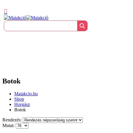
Botok
Maiakcio.hu
Shop
Horgász
Botok
Rendezés:
Mutat: