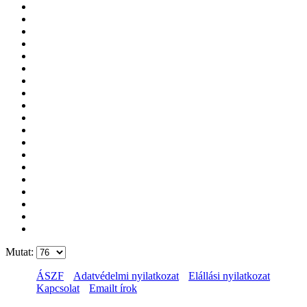
Mutat:
ÁSZF
Adatvédelmi nyilatkozat
Elállási nyilatkozat
Kapcsolat
Emailt írok