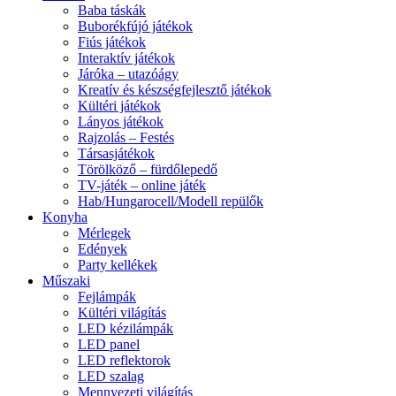
Baba táskák
Buborékfújó játékok
Fiús játékok
Interaktív játékok
Járóka – utazóágy
Kreatív és készségfejlesztő játékok
Kültéri játékok
Lányos játékok
Rajzolás – Festés
Társasjátékok
Törölköző – fürdőlepedő
TV-játék – online játék
Hab/Hungarocell/Modell repülők
Konyha
Mérlegek
Edények
Party kellékek
Műszaki
Fejlámpák
Kültéri világítás
LED kézilámpák
LED panel
LED reflektorok
LED szalag
Mennyezeti világítás