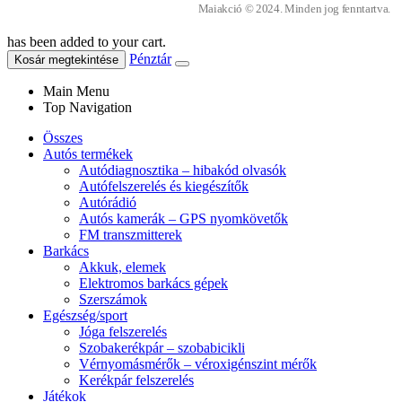
Maiakció © 2024. Minden jog fenntartva.
has been added to your cart.
Pénztár
Kosár megtekintése
Main Menu
Top Navigation
Összes
Autós termékek
Autódiagnosztika – hibakód olvasók
Autófelszerelés és kiegészítők
Autórádió
Autós kamerák – GPS nyomkövetők
FM transzmitterek
Barkács
Akkuk, elemek
Elektromos barkács gépek
Szerszámok
Egészség/sport
Jóga felszerelés
Szobakerékpár – szobabicikli
Vérnyomásmérők – véroxigénszint mérők
Kerékpár felszerelés
Játékok