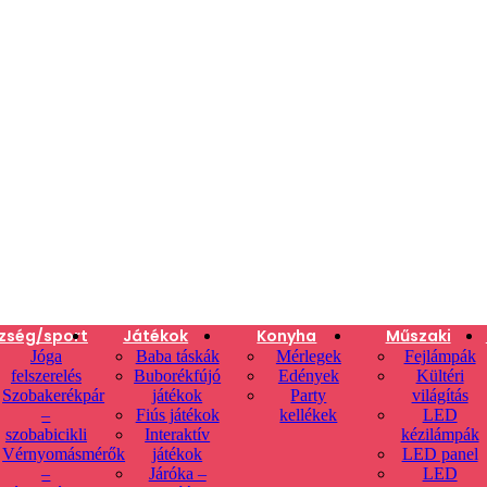
zség/sport
Játékok
Konyha
Műszaki
Jóga
Baba táskák
Mérlegek
Fejlámpák
felszerelés
Buborékfújó
Edények
Kültéri
Szobakerékpár
játékok
Party
világítás
–
Fiús játékok
kellékek
LED
szobabicikli
Interaktív
kézilámpák
Vérnyomásmérők
játékok
LED panel
–
Járóka –
LED