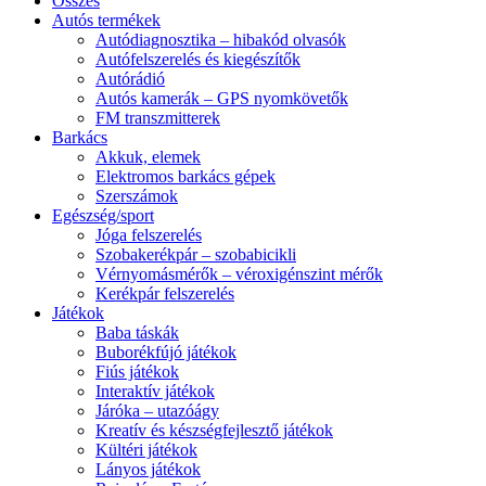
Összes
Autós termékek
Autódiagnosztika – hibakód olvasók
Autófelszerelés és kiegészítők
Autórádió
Autós kamerák – GPS nyomkövetők
FM transzmitterek
Barkács
Akkuk, elemek
Elektromos barkács gépek
Szerszámok
Egészség/sport
Jóga felszerelés
Szobakerékpár – szobabicikli
Vérnyomásmérők – véroxigénszint mérők
Kerékpár felszerelés
Játékok
Baba táskák
Buborékfújó játékok
Fiús játékok
Interaktív játékok
Járóka – utazóágy
Kreatív és készségfejlesztő játékok
Kültéri játékok
Lányos játékok