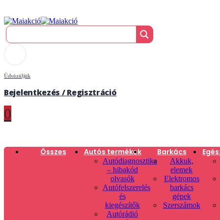
Üdvözöljük
Bejelentkezés / Regisztráció
0
Összes
Autós termékek
Barkács
Egés
Autódiagnosztika
Akkuk,
– hibakód
elemek
olvasók
Elektromos
Autófelszerelés
barkács
és
gépek
kiegészítők
Szerszámok
Autórádió