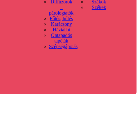
Diffúzorok
Szákok
–
Székek
párologtatók
Fűtés, hűtés
Karácsony
Háziállat
Öntapadós
tapéták
Szépségápolás