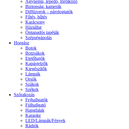
Ágynemű, lepedő, törölköző
Biztonság, kamerák
Diffúzorok – párologtatók
Fűtés, hűtés
Karácsony
Háziállat
Öntapadós tapéták
Szépségápolás
Horgász
Botok
Botzsákok
Etetőhajók
Kapásjelzők
Kiegészítők
Lámpák
Orsók
Szákok
Székek
Szórakozás
Fejhallgatók
Fülhallgató
Hangfalak
Karaoke
LED/Lámpák/Fények
Rádiók