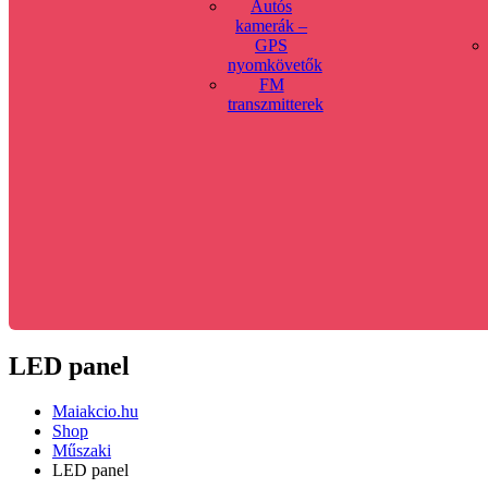
Autós
kamerák –
GPS
nyomkövetők
FM
transzmitterek
LED panel
Maiakcio.hu
Shop
Műszaki
LED panel