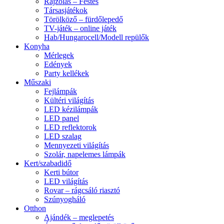
Rajzolás – Festés
Társasjátékok
Törölköző – fürdőlepedő
TV-játék – online játék
Hab/Hungarocell/Modell repülők
Konyha
Mérlegek
Edények
Party kellékek
Műszaki
Fejlámpák
Kültéri világítás
LED kézilámpák
LED panel
LED reflektorok
LED szalag
Mennyezeti világítás
Szolár, napelemes lámpák
Kert/szabadidő
Kerti bútor
LED világítás
Rovar – rágcsáló riasztó
Szúnyogháló
Otthon
Ajándék – meglepetés