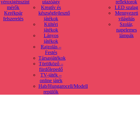
véroxigénszint
utazóágy
reflektorok
mérők
Kreatív és
LED szalag
Kerékpár
készségfejlesztő
Mennyezeti
felszerelés
játékok
világítás
Kültéri
Szolár,
játékok
napelemes
Lányos
lámpák
játékok
Rajzolás –
Festés
Társasjátékok
Törölköző –
fürdőlepedő
TV-játék –
online játék
Hab/Hungarocell/Modell
repülők