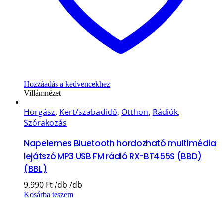
Hozzáadás a kedvencekhez
Villámnézet
Horgász
,
Kert/szabadidő
,
Otthon
,
Rádiók
,
Szórakozás
Napelemes Bluetooth hordozható multimédia
lejátszó MP3 USB FM rádió RX-BT455S (BBD)
(BBL)
9.990
Ft
Kosárba teszem