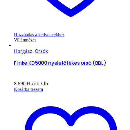
Hozzáadás a kedvencekhez
Villámnézet
Horgász
,
Orsók
Flinke KD5000 nyeletőfékes orsó (BBL)
8.690
Ft
Kosárba teszem