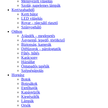
Mennyezeti világítás
Szolár, napelemes lámpák
Kert/szabadidő
Kerti bútor
LED világítás
Rovar – rágcsáló riasztó
Szúnyogháló
Otthon
Ajándék – meglepetés
Ágynemű, lepedő, törölköző
Biztonság, kamerák
Diffúzorok – párologtatók
Fűtés, hűtés
Karácsony
Háziállat
Öntapadós tapéták
Szépségápolás
Horgász
Botok
Botzsákok
Etetőhajók
Kapásjelzők
Kiegészítők
Lámpák
Orsók