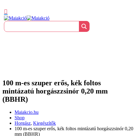
100 m-es szuper erős, kék foltos
mintázatú horgászzsinór 0,20 mm
(BBHR)
Maiakcio.hu
Shop
Horgász
,
Kiegészítők
100 m-es szuper erős, kék foltos mintázatú horgászzsinór 0,20
mm (BBHR)