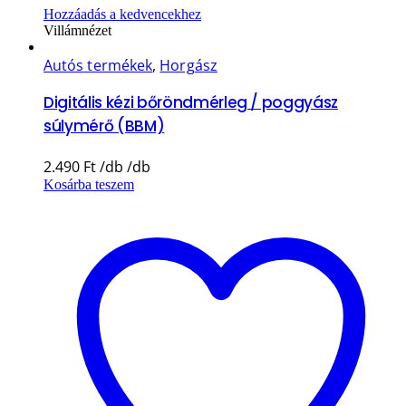
Hozzáadás a kedvencekhez
Villámnézet
Autós termékek
,
Horgász
Digitális kézi bőröndmérleg / poggyász
súlymérő (BBM)
2.490
Ft
Kosárba teszem