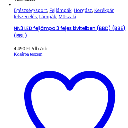
Egészség/sport
,
Fejlámpák
,
Horgász
,
Kerékpár
felszerelés
,
Lámpák
,
Műszaki
NN3 LED fejlámpa 3 fejes kivitelben (BBD) (BBE)
(BBL)
4.490
Ft
Kosárba teszem