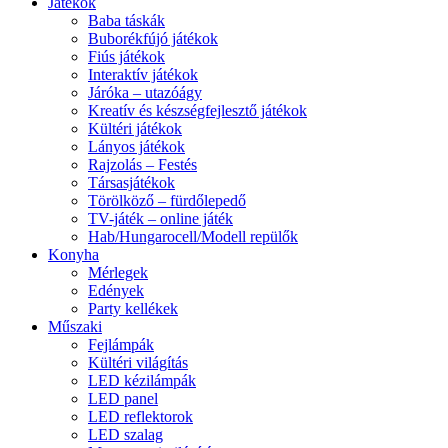
Játékok
Baba táskák
Buborékfújó játékok
Fiús játékok
Interaktív játékok
Járóka – utazóágy
Kreatív és készségfejlesztő játékok
Kültéri játékok
Lányos játékok
Rajzolás – Festés
Társasjátékok
Törölköző – fürdőlepedő
TV-játék – online játék
Hab/Hungarocell/Modell repülők
Konyha
Mérlegek
Edények
Party kellékek
Műszaki
Fejlámpák
Kültéri világítás
LED kézilámpák
LED panel
LED reflektorok
LED szalag