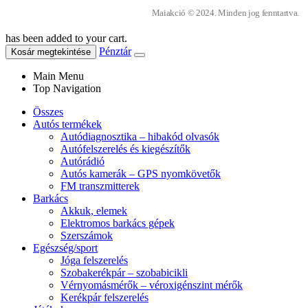
Maiakció © 2024. Minden jog fenntartva.
has been added to your cart.
Pénztár
Kosár megtekintése
Main Menu
Top Navigation
Összes
Autós termékek
Autódiagnosztika – hibakód olvasók
Autófelszerelés és kiegészítők
Autórádió
Autós kamerák – GPS nyomkövetők
FM transzmitterek
Barkács
Akkuk, elemek
Elektromos barkács gépek
Szerszámok
Egészség/sport
Jóga felszerelés
Szobakerékpár – szobabicikli
Vérnyomásmérők – véroxigénszint mérők
Kerékpár felszerelés