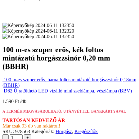
100 m-es szuper erős, kék foltos
mintázatú horgászzsinór 0,20 mm
(BBHR)
100 m-es szuper erős, barna foltos mintázatú horgászzsinór 0,18mm
(BBHR)
D62 Újratölthető LED vízálló mini zseblámpa, vészlámpa (BBV)
1.590
Ft
A TERMÉK MEGVÁSÁROLHATÓ: UTÁNVÉTTEL, BANKKÁRTYÁVAL
TARTÓSAN KEDVEZŐ ÁR
Már csak 93 db van raktáron!
SKU:
978563
Kategóriák:
Horgász
,
Kiegészítők
-
+