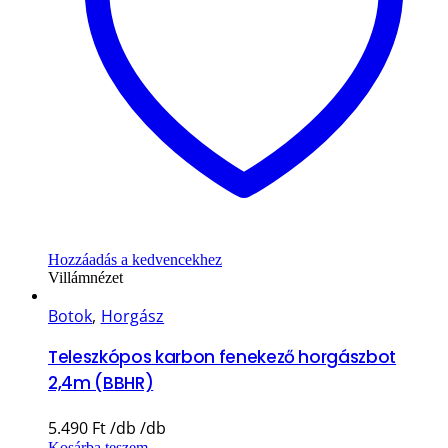
Hozzáadás a kedvencekhez
Villámnézet
Botok
,
Horgász
Teleszkópos karbon fenekező horgászbot
2,4m (BBHR)
5.490
Ft
Kosárba teszem