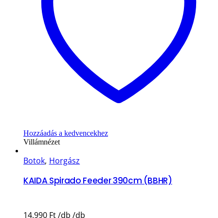
Hozzáadás a kedvencekhez
Villámnézet
Botok
,
Horgász
KAIDA Spirado Feeder 390cm (BBHR)
14.990
Ft