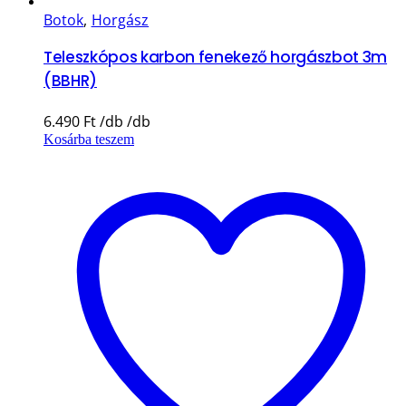
Botok
,
Horgász
Teleszkópos karbon fenekező horgászbot 3m
(BBHR)
6.490
Ft
Kosárba teszem