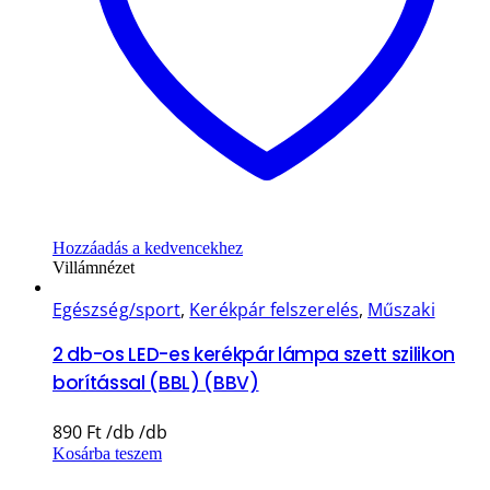
Hozzáadás a kedvencekhez
Villámnézet
Egészség/sport
,
Kerékpár felszerelés
,
Műszaki
2 db-os LED-es kerékpár lámpa szett szilikon
borítással (BBL) (BBV)
890
Ft
Kosárba teszem