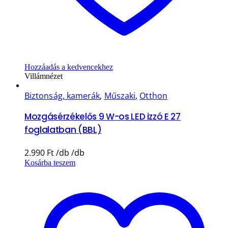
Hozzáadás a kedvencekhez
Villámnézet
Biztonság, kamerák
,
Műszaki
,
Otthon
Mozgásérzékelős 9 W-os LED izzó E 27
foglalatban (BBL)
2.990
Ft
Kosárba teszem