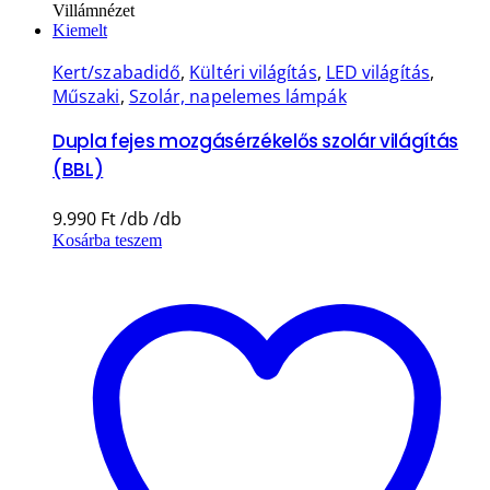
Villámnézet
Kiemelt
Kert/szabadidő
,
Kültéri világítás
,
LED világítás
,
Műszaki
,
Szolár, napelemes lámpák
Dupla fejes mozgásérzékelős szolár világítás
(BBL)
9.990
Ft
Kosárba teszem