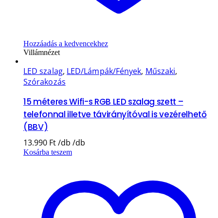
Hozzáadás a kedvencekhez
Villámnézet
LED szalag
,
LED/Lámpák/Fények
,
Műszaki
,
Szórakozás
15 méteres Wifi-s RGB LED szalag szett –
telefonnal illetve távirányítóval is vezérelhető
(BBV)
13.990
Ft
Kosárba teszem