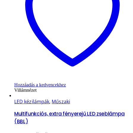
Hozzáadás a kedvencekhez
Villámnézet
LED kézilámpák
,
Műszaki
Multifunkciós, extra fényerejű LED zseblámpa
(BBL)