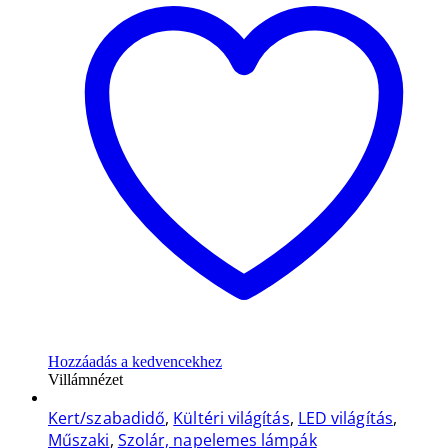
Hozzáadás a kedvencekhez
Villámnézet
Kert/szabadidő
,
Kültéri világítás
,
LED világítás
,
Műszaki
,
Szolár, napelemes lámpák