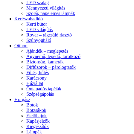
LED szalag
Mennyezeti világítás
Szolár, napelemes lámpák
Kert/szabadidő
Kerti bútor
LED világítás
Rovar – rágcsáló riasztó
Szúnyogháló
Otthon
Ajándék – meglepetés
Ágynemű, lepedő, törölköző
Biztonság, kamerák
Diffúzorok – párologtatók
Fűtés, hűtés
Karácsony
Háziállat
Öntapadós tapéták
Szépségápolás
Horgász
Botok
Botzsákok
Etetőhajók
Kapásjelzők
Kiegészítők
Lámpák