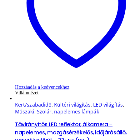
Hozzáadás a kedvencekhez
Villámnézet
Kert/szabadidő
,
Kültéri világítás
,
LED világítás
,
Műszaki
,
Szolár, napelemes lámpák
Távirányítós LED reflektor, álkamera –
napelemes, mozgásérzékelős, időjárásálló,