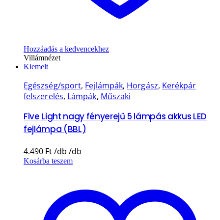
Hozzáadás a kedvencekhez
Villámnézet
Kiemelt
Egészség/sport
,
Fejlámpák
,
Horgász
,
Kerékpár
felszerelés
,
Lámpák
,
Műszaki
Five Light nagy fényerejű 5 lámpás akkus LED
fejlámpa (BBL)
4.490
Ft
Kosárba teszem