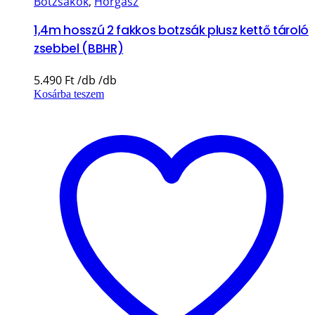
Botzsákok
,
Horgász
1,4m hosszú 2 fakkos botzsák plusz kettő tároló
zsebbel (BBHR)
5.490
Ft
Kosárba teszem