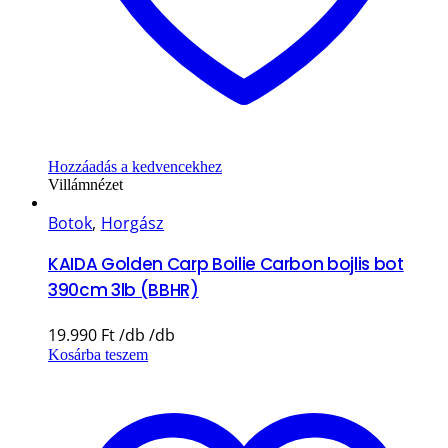
Hozzáadás a kedvencekhez
Villámnézet
Botok
,
Horgász
KAIDA Golden Carp Boilie Carbon bojlis bot
390cm 3lb (BBHR)
19.990
Ft
Kosárba teszem