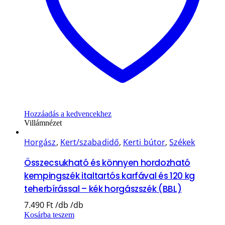
Hozzáadás a kedvencekhez
Villámnézet
Horgász
,
Kert/szabadidő
,
Kerti bútor
,
Székek
Összecsukható és könnyen hordozható
kempingszék italtartós karfával és 120 kg
teherbírással – kék horgászszék (BBL)
7.490
Ft
Kosárba teszem