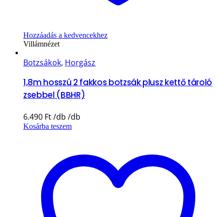
Hozzáadás a kedvencekhez
Villámnézet
Botzsákok
,
Horgász
1,8m hosszú 2 fakkos botzsák plusz kettő tároló
zsebbel (BBHR)
6.490
Ft
Kosárba teszem