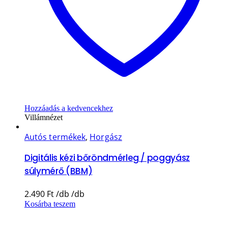
Hozzáadás a kedvencekhez
Villámnézet
Autós termékek
,
Horgász
Digitális kézi bőröndmérleg / poggyász
súlymérő (BBM)
2.490
Ft
Kosárba teszem