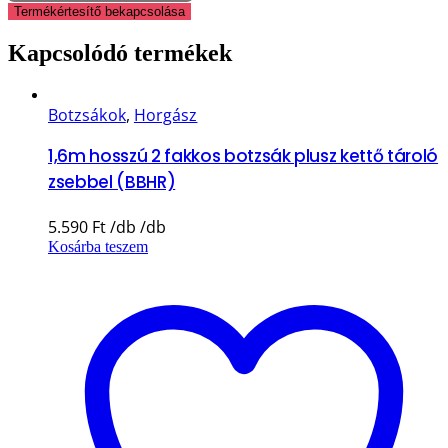
Termékértesítő bekapcsolása
Kapcsolódó termékek
Botzsákok
,
Horgász
1,6m hosszú 2 fakkos botzsák plusz kettő tároló
zsebbel (BBHR)
5.590
Ft
Kosárba teszem