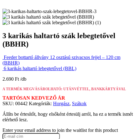
3 karikás haltartó szák lebegtetővel
(BBHR)
Feeder bottartó állvány 12 osztású szivacsos fejjel – 120 cm
(BBHR)
6 karikás haltartó lebegtetővel (BBL)
2.690
Ft
A TERMÉK MEGVÁSÁROLHATÓ: UTÁNVÉTTEL, BANKKÁRTYÁVAL
TARTÓSAN KEDVEZŐ ÁR
SKU:
00442
Kategóriák:
Horgász
,
Szákok
Állíts be értesítőt, hogy elsőként értesülj arról, ha ez a termék ismét
elérhető lesz.
Enter your email address to join the waitlist for this product