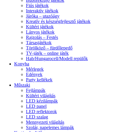
Buborékfújó játékok
Fiús játékok
Interaktív játékok
Járóka – utazóágy
Kreatív és készségfejlesztő játékok
Kültéri játékok
Lányos játékok
Rajzolás – Festés
Társasjátékok
Törölköző – fürdőlepedő
TV-játék – online játék
Hab/Hungarocell/Modell repülők
Konyha
Mérlegek
Edények
Party kellékek
Műszaki
Fejlámpák
Kültéri világítás
LED kézilámpák
LED panel
LED reflektorok
LED szalag
Mennyezeti világítás
Szolár, napelemes lámpák