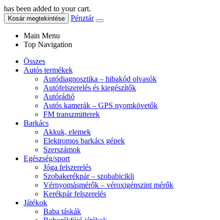
has been added to your cart.
Pénztár
Kosár megtekintése
Main Menu
Top Navigation
Összes
Autós termékek
Autódiagnosztika – hibakód olvasók
Autófelszerelés és kiegészítők
Autórádió
Autós kamerák – GPS nyomkövetők
FM transzmitterek
Barkács
Akkuk, elemek
Elektromos barkács gépek
Szerszámok
Egészség/sport
Jóga felszerelés
Szobakerékpár – szobabicikli
Vérnyomásmérők – véroxigénszint mérők
Kerékpár felszerelés
Játékok
Baba táskák