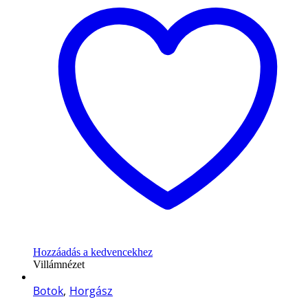
Hozzáadás a kedvencekhez
Villámnézet
Botok
,
Horgász