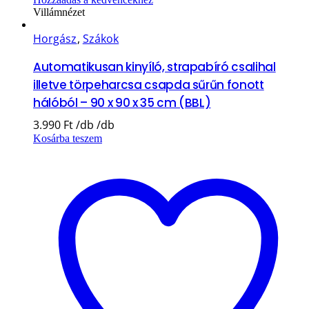
Villámnézet
Horgász
,
Szákok
Automatikusan kinyíló, strapabíró csalihal
illetve törpeharcsa csapda sűrűn fonott
hálóból – 90 x 90 x 35 cm (BBL)
3.990
Ft
Kosárba teszem