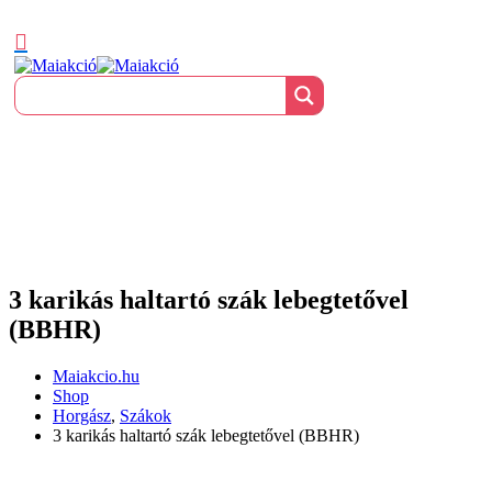
3 karikás haltartó szák lebegtetővel
(BBHR)
Maiakcio.hu
Shop
Horgász
,
Szákok
3 karikás haltartó szák lebegtetővel (BBHR)