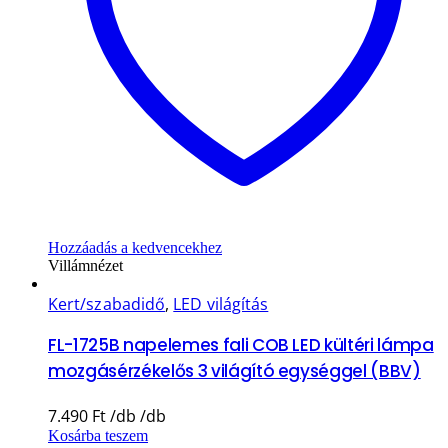
Hozzáadás a kedvencekhez
Villámnézet
Kert/szabadidő
,
LED világítás
FL-1725B napelemes fali COB LED kültéri lámpa
mozgásérzékelős 3 világító egységgel (BBV)
7.490
Ft
Kosárba teszem