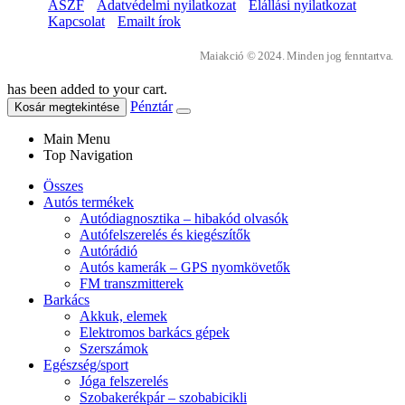
ÁSZF
Adatvédelmi nyilatkozat
Elállási nyilatkozat
Kapcsolat
Emailt írok
Maiakció © 2024. Minden jog fenntartva.
has been added to your cart.
Pénztár
Kosár megtekintése
Main Menu
Top Navigation
Összes
Autós termékek
Autódiagnosztika – hibakód olvasók
Autófelszerelés és kiegészítők
Autórádió
Autós kamerák – GPS nyomkövetők
FM transzmitterek
Barkács
Akkuk, elemek
Elektromos barkács gépek
Szerszámok
Egészség/sport
Jóga felszerelés
Szobakerékpár – szobabicikli