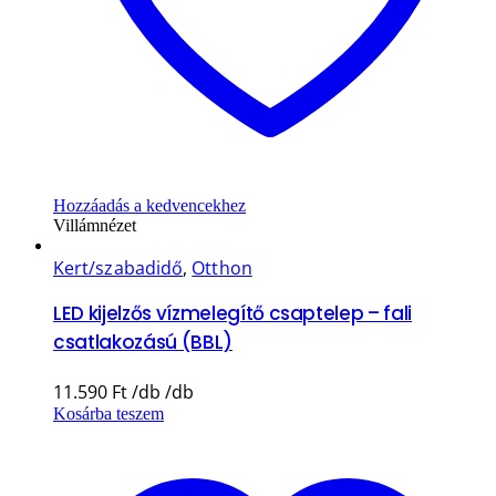
Hozzáadás a kedvencekhez
Villámnézet
Kert/szabadidő
,
Otthon
LED kijelzős vízmelegítő csaptelep – fali
csatlakozású (BBL)
11.590
Ft
Kosárba teszem