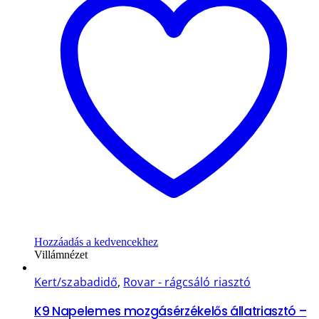
Hozzáadás a kedvencekhez
Villámnézet
Kert/szabadidő
,
Rovar - rágcsáló riasztó
K9 Napelemes mozgásérzékelős állatriasztó –