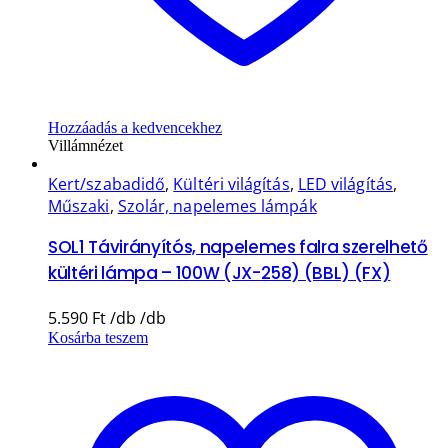
Hozzáadás a kedvencekhez
Villámnézet
Kert/szabadidő
,
Kültéri világítás
,
LED világítás
,
Műszaki
,
Szolár, napelemes lámpák
SOL1 Távirányítós, napelemes falra szerelhető
kültéri lámpa – 100W (JX-258) (BBL) (FX)
5.590
Ft
Kosárba teszem