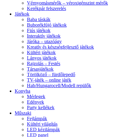
Vérnyomásmérők – véroxigénszint mérők
Kerékpár felszerelés
Játékok
Baba táskák
Buborékfújó játékok
Fiús játékok
Interaktív játékok
Járóka – utazóágy
Kreatív és készségfejlesztő játékok
Kültéri játékok
Lányos játékok
Rajzolás – Festés
Társasjátékok
Törölköző – fürdőlepedő
TV-játék – online játék
Hab/Hungarocell/Modell repülők
Konyha
Mérlegek
Edények
Party kellékek
Műszaki
Fejlámpák
Kültéri világítás
LED kézilámpák
LED panel