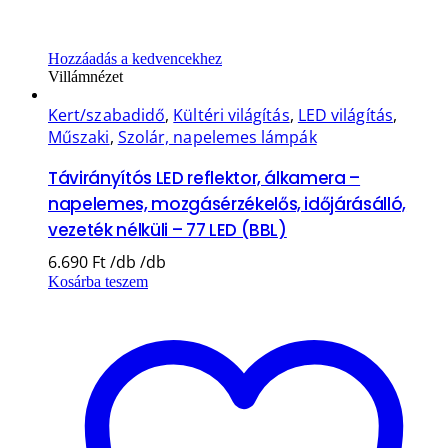
Hozzáadás a kedvencekhez
Villámnézet
Kert/szabadidő
,
Kültéri világítás
,
LED világítás
,
Műszaki
,
Szolár, napelemes lámpák
Távirányítós LED reflektor, álkamera –
napelemes, mozgásérzékelős, időjárásálló,
vezeték nélküli – 77 LED (BBL)
6.690
Ft
Kosárba teszem