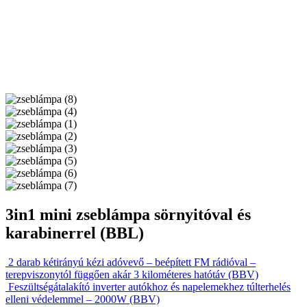
3in1 mini zseblámpa sörnyitóval és
karabinerrel (BBL)
2 darab kétirányú kézi adóvevő – beépített FM rádióval –
terepviszonytól függően akár 3 kilométeres hatótáv (BBV)
Feszültségátalakító inverter autókhoz és napelemekhez túlterhelés
elleni védelemmel – 2000W (BBV)