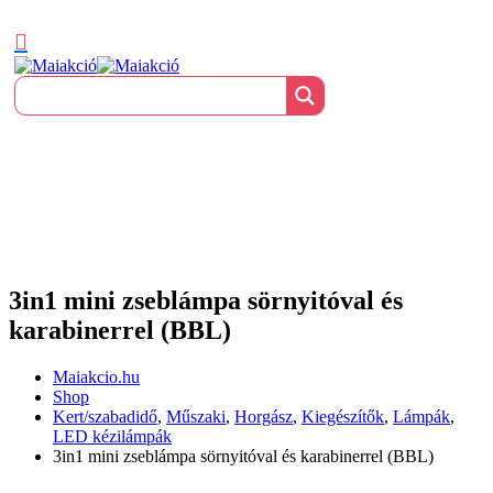
3in1 mini zseblámpa sörnyitóval és
karabinerrel (BBL)
Maiakcio.hu
Shop
Kert/szabadidő
,
Műszaki
,
Horgász
,
Kiegészítők
,
Lámpák
,
LED kézilámpák
3in1 mini zseblámpa sörnyitóval és karabinerrel (BBL)