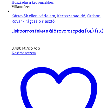
Hozzáadás a kedvencekhez
Villámnézet
Kártevők elleni védelem
,
Kert/szabadidő
,
Otthon
,
Rovar - rágcsáló riasztó
Elektromos fekete álló rovarcsapda (GL) (FX)
3.490
Ft
Kosárba teszem