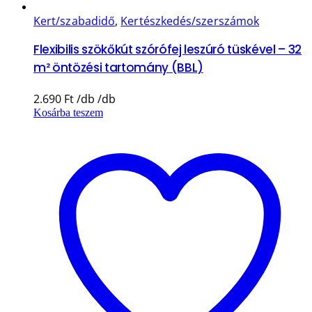
Kert/szabadidő
,
Kertészkedés/szerszámok
Flexibilis szökőkút szórófej leszúró tüskével – 32
m² öntözési tartomány (BBL)
2.690
Ft
Kosárba teszem