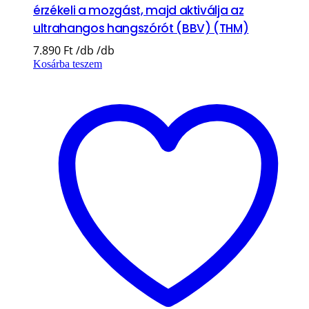
érzékeli a mozgást, majd aktiválja az
ultrahangos hangszórót (BBV) (THM)
7.890
Ft
Kosárba teszem