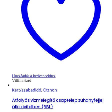
Hozzáadás a kedvencekhez
Villámnézet
Kert/szabadidő
,
Otthon
Átfolyós vízmelegítő csaptelep zuhanyfejjel
álló kivitelben (BBL)