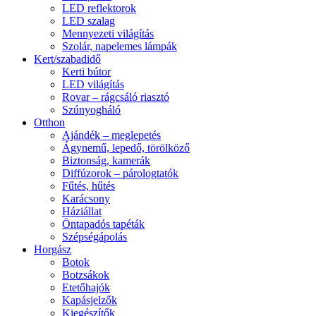
LED reflektorok
LED szalag
Mennyezeti világítás
Szolár, napelemes lámpák
Kert/szabadidő
Kerti bútor
LED világítás
Rovar – rágcsáló riasztó
Szúnyogháló
Otthon
Ajándék – meglepetés
Ágynemű, lepedő, törölköző
Biztonság, kamerák
Diffúzorok – párologtatók
Fűtés, hűtés
Karácsony
Háziállat
Öntapadós tapéták
Szépségápolás
Horgász
Botok
Botzsákok
Etetőhajók
Kapásjelzők
Kiegészítők