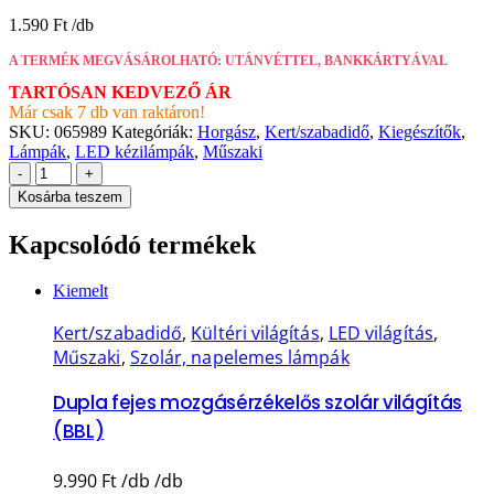
1.590
Ft
A TERMÉK MEGVÁSÁROLHATÓ: UTÁNVÉTTEL, BANKKÁRTYÁVAL
TARTÓSAN KEDVEZŐ ÁR
Már csak 7 db van raktáron!
SKU:
065989
Kategóriák:
Horgász
,
Kert/szabadidő
,
Kiegészítők
,
Lámpák
,
LED kézilámpák
,
Műszaki
-
+
Kosárba teszem
Kapcsolódó termékek
Kiemelt
Kert/szabadidő
,
Kültéri világítás
,
LED világítás
,
Műszaki
,
Szolár, napelemes lámpák
Dupla fejes mozgásérzékelős szolár világítás
(BBL)
9.990
Ft