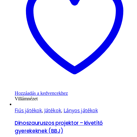
Hozzáadás a kedvencekhez
Villámnézet
Fiús játékok
,
Játékok
,
Lányos játékok
Dinoszauruszos projektor – kivetítő
gyerekeknek (BBJ)