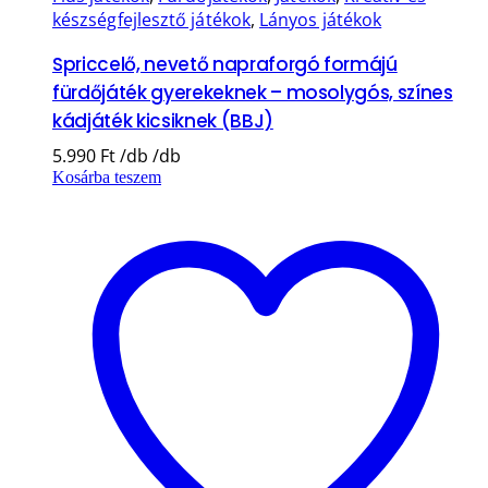
készségfejlesztő játékok
,
Lányos játékok
Spriccelő, nevető napraforgó formájú
fürdőjáték gyerekeknek – mosolygós, színes
kádjáték kicsiknek (BBJ)
5.990
Ft
Kosárba teszem