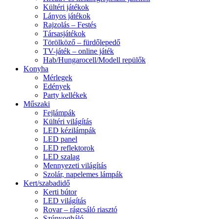
Kültéri játékok
Lányos játékok
Rajzolás – Festés
Társasjátékok
Törölköző – fürdőlepedő
TV-játék – online játék
Hab/Hungarocell/Modell repülők
Konyha
Mérlegek
Edények
Party kellékek
Műszaki
Fejlámpák
Kültéri világítás
LED kézilámpák
LED panel
LED reflektorok
LED szalag
Mennyezeti világítás
Szolár, napelemes lámpák
Kert/szabadidő
Kerti bútor
LED világítás
Rovar – rágcsáló riasztó
Szúnyogháló