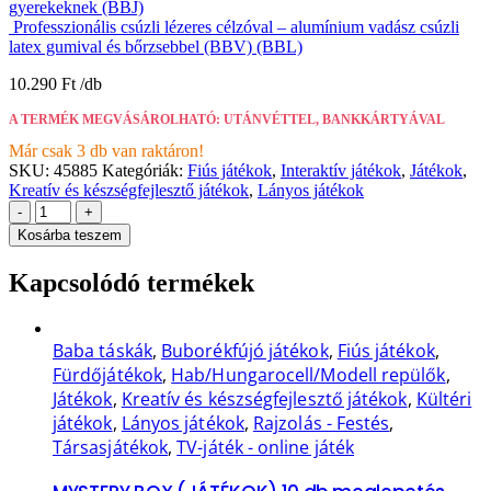
gyerekeknek (BBJ)
Professzionális csúzli lézeres célzóval – alumínium vadász csúzli
latex gumival és bőrzsebbel (BBV) (BBL)
10.290
Ft
A TERMÉK MEGVÁSÁROLHATÓ: UTÁNVÉTTEL, BANKKÁRTYÁVAL
Már csak 3 db van raktáron!
SKU:
45885
Kategóriák:
Fiús játékok
,
Interaktív játékok
,
Játékok
,
Kreatív és készségfejlesztő játékok
,
Lányos játékok
-
+
Kosárba teszem
Kapcsolódó termékek
Baba táskák
,
Buborékfújó játékok
,
Fiús játékok
,
Fürdőjátékok
,
Hab/Hungarocell/Modell repülők
,
Játékok
,
Kreatív és készségfejlesztő játékok
,
Kültéri
játékok
,
Lányos játékok
,
Rajzolás - Festés
,
Társasjátékok
,
TV-játék - online játék