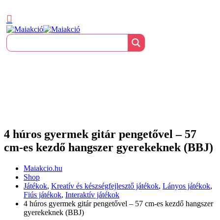
4 húros gyermek gitár pengetővel – 57
cm-es kezdő hangszer gyerekeknek (BBJ)
Maiakcio.hu
Shop
Játékok
,
Kreatív és készségfejlesztő játékok
,
Lányos játékok
,
Fiús játékok
,
Interaktív játékok
4 húros gyermek gitár pengetővel – 57 cm-es kezdő hangszer
gyerekeknek (BBJ)