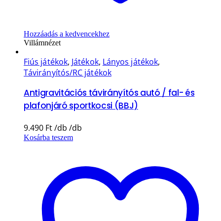
Hozzáadás a kedvencekhez
Villámnézet
Fiús játékok
,
Játékok
,
Lányos játékok
,
Távirányítós/RC játékok
Antigravitációs távirányítós autó / fal- és
plafonjáró sportkocsi (BBJ)
9.490
Ft
Kosárba teszem