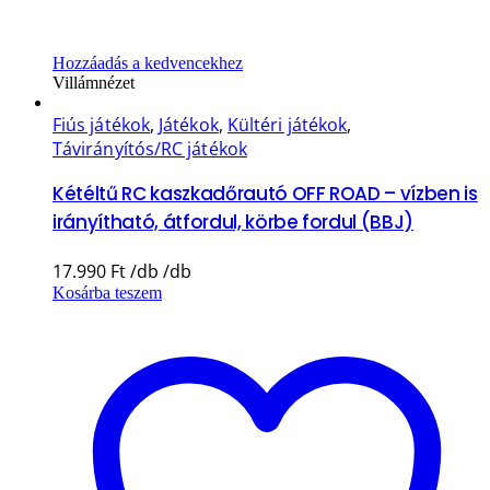
Hozzáadás a kedvencekhez
Villámnézet
Fiús játékok
,
Játékok
,
Kültéri játékok
,
Távirányítós/RC játékok
Kétéltű RC kaszkadőrautó OFF ROAD – vízben is
irányítható, átfordul, körbe fordul (BBJ)
17.990
Ft
Kosárba teszem