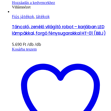
Hozzáadás a kedvencekhez
Villámnézet
Fiús játékok
,
Játékok
Táncoló, zenélő világító robot – karjában LED
lámpákkal, forgó fénysugarakkal HT-01 (BBJ)
5.690
Ft
Kosárba teszem