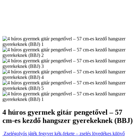
4 húros gyermek gitár pengetővel – 57
cm-es kezdő hangszer gyerekeknek (BBJ)
Zselégolyós játék fegyver kék-fekete – zselés lövedékes kilövő