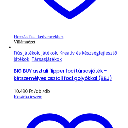
Hozzáadás a kedvencekhez
Villámnézet
Fiús játékok
,
Játékok
,
Kreatív és készségfejlesztő
játékok
,
Társasjátékok
BIG BUY asztali flipper foci társasjáték –
kétszemélyes asztali foci golyókkal (BBJ)
10.490
Ft
Kosárba teszem