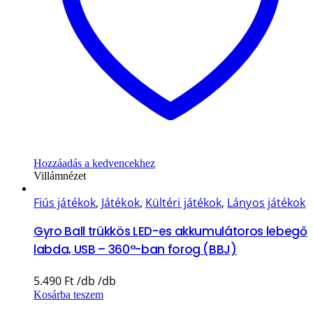
Hozzáadás a kedvencekhez
Villámnézet
Fiús játékok
,
Játékok
,
Kültéri játékok
,
Lányos játékok
Gyro Ball trükkös LED-es akkumulátoros lebegő
labda, USB – 360°-ban forog (BBJ)
5.490
Ft
Kosárba teszem