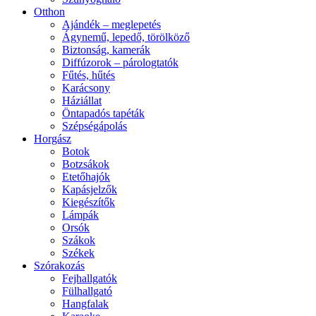
Otthon
Ajándék – meglepetés
Ágynemű, lepedő, törölköző
Biztonság, kamerák
Diffúzorok – párologtatók
Fűtés, hűtés
Karácsony
Háziállat
Öntapadós tapéták
Szépségápolás
Horgász
Botok
Botzsákok
Etetőhajók
Kapásjelzők
Kiegészítők
Lámpák
Orsók
Szákok
Székek
Szórakozás
Fejhallgatók
Fülhallgató
Hangfalak