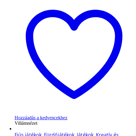
Hozzáadás a kedvencekhez
Villámnézet
Fiús játékok
,
Fürdőjátékok
,
Játékok
,
Kreatív és