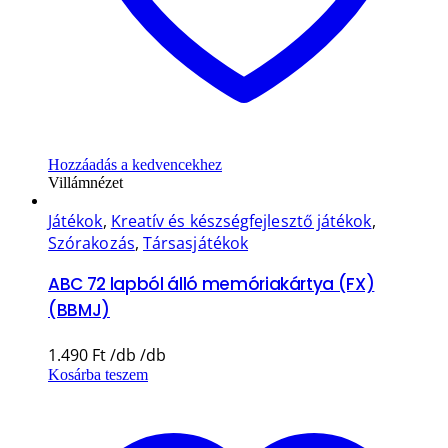
Hozzáadás a kedvencekhez
Villámnézet
Játékok
,
Kreatív és készségfejlesztő játékok
,
Szórakozás
,
Társasjátékok
ABC 72 lapból álló memóriakártya (FX)
(BBMJ)
1.490
Ft
Kosárba teszem