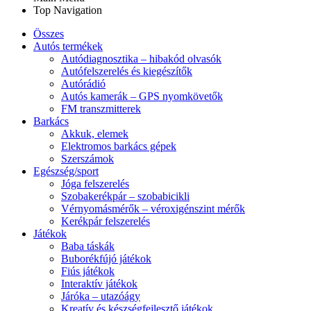
Top Navigation
Összes
Autós termékek
Autódiagnosztika – hibakód olvasók
Autófelszerelés és kiegészítők
Autórádió
Autós kamerák – GPS nyomkövetők
FM transzmitterek
Barkács
Akkuk, elemek
Elektromos barkács gépek
Szerszámok
Egészség/sport
Jóga felszerelés
Szobakerékpár – szobabicikli
Vérnyomásmérők – véroxigénszint mérők
Kerékpár felszerelés
Játékok
Baba táskák
Buborékfújó játékok
Fiús játékok
Interaktív játékok
Járóka – utazóágy
Kreatív és készségfejlesztő játékok