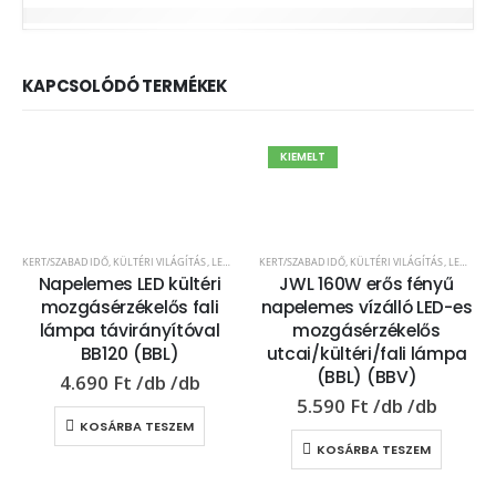
KAPCSOLÓDÓ TERMÉKEK
KIEMELT
KERT/SZABADIDŐ
,
KÜLTÉRI VILÁGÍTÁS
,
LED VILÁGÍTÁS
KERT/SZABADIDŐ
,
MŰSZAKI
,
KÜLTÉRI VILÁGÍTÁS
,
LED VILÁGÍTÁS
Napelemes LED kültéri
JWL 160W erős fényű
mozgásérzékelős fali
napelemes vízálló LED-es
lámpa távirányítóval
mozgásérzékelős
BB120 (BBL)
utcai/kültéri/fali lámpa
(BBL) (BBV)
4.690
Ft
5.590
Ft
KOSÁRBA TESZEM
KOSÁRBA TESZEM