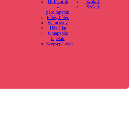
Diffúzorok
Szákok
–
Székek
párologtatók
Fűtés, hűtés
Karácsony
Háziállat
Öntapadós
tapéták
Szépségápolás