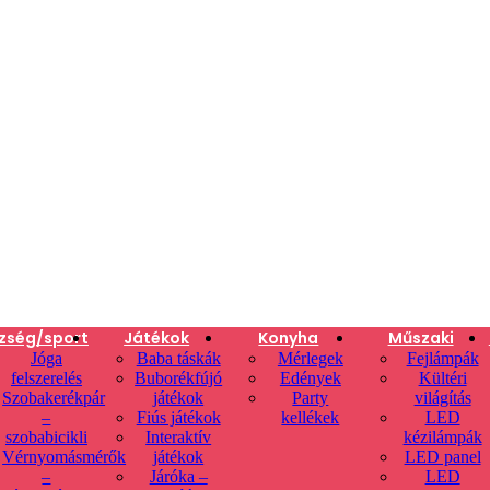
zség/sport
Játékok
Konyha
Műszaki
Jóga
Baba táskák
Mérlegek
Fejlámpák
felszerelés
Buborékfújó
Edények
Kültéri
Szobakerékpár
játékok
Party
világítás
–
Fiús játékok
kellékek
LED
szobabicikli
Interaktív
kézilámpák
Vérnyomásmérők
játékok
LED panel
–
Járóka –
LED