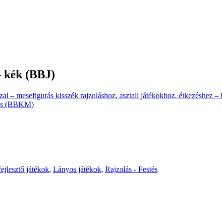
 – kék (BBJ)
zal – mesefigurás kisszék rajzoláshoz, asztali játékokhoz, étkezéshez 
lmas (BBKM)
ejlesztő játékok
,
Lányos játékok
,
Rajzolás - Festés