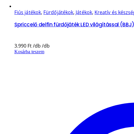
Fiús játékok
,
Fürdőjátékok
,
Játékok
,
Kreatív és készsé
Spriccelő delfin fürdőjáték LED világítással (BBJ
3.990
Ft
Kosárba teszem