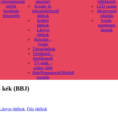
véroxigénszint
utazóágy
reflektorok
mérők
Kreatív és
LED szalag
Kerékpár
készségfejlesztő
Mennyezeti
felszerelés
játékok
világítás
Kültéri
Szolár,
játékok
napelemes
Lányos
lámpák
játékok
Rajzolás –
Festés
Társasjátékok
Törölköző –
fürdőlepedő
TV-játék –
online játék
Hab/Hungarocell/Modell
repülők
 – kék (BBJ)
Lányos játékok
,
Fiús játékok