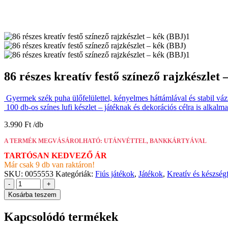
86 részes kreatív festő színező rajzkészlet
Gyermek szék puha ülőfelülettel, kényelmes háttámlával és stabil váz
100 db-os színes lufi készlet – játéknak és dekorációs célra is alka
3.990
Ft
A TERMÉK MEGVÁSÁROLHATÓ: UTÁNVÉTTEL, BANKKÁRTYÁVAL
TARTÓSAN KEDVEZŐ ÁR
Már csak 9 db van raktáron!
SKU:
0055553
Kategóriák:
Fiús játékok
,
Játékok
,
Kreatív és készségf
-
+
Kosárba teszem
Kapcsolódó termékek