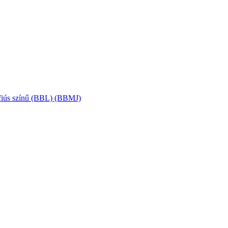
– fiús színű (BBL) (BBMJ)