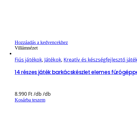
Hozzáadás a kedvencekhez
Villámnézet
Fiús játékok
,
Játékok
,
Kreatív és készségfejlesztő játé
14 részes játék barkácskészlet elemes fúrógépp
8.990
Ft
Kosárba teszem