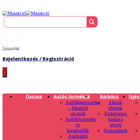
Üdvözöljük
Bejelentkezés / Regisztráció
0
Összes
Autós termékek
Barkács
Egés
Autódiagnosztika
Akkuk,
– hibakód
elemek
olvasók
Elektromos
Autófelszerelés
barkács
és
gépek
kiegészítők
Szerszámok
Autórádió