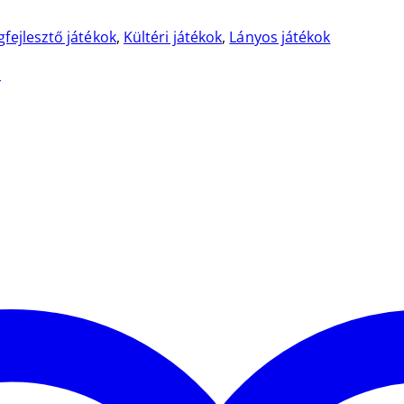
gfejlesztő játékok
,
Kültéri játékok
,
Lányos játékok
)