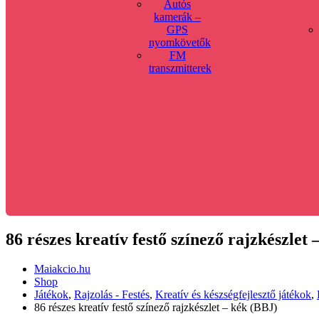
Autós
kamerák –
GPS
nyomkövetők
FM
transzmitterek
86 részes kreatív festő színező rajzkészlet
Maiakcio.hu
Shop
Játékok
,
Rajzolás - Festés
,
Kreatív és készségfejlesztő játékok
,
86 részes kreatív festő színező rajzkészlet – kék (BBJ)