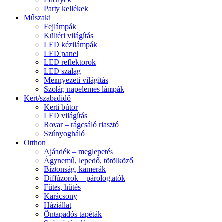
Party kellékek
Műszaki
Fejlámpák
Kültéri világítás
LED kézilámpák
LED panel
LED reflektorok
LED szalag
Mennyezeti világítás
Szolár, napelemes lámpák
Kert/szabadidő
Kerti bútor
LED világítás
Rovar – rágcsáló riasztó
Szúnyogháló
Otthon
Ajándék – meglepetés
Ágynemű, lepedő, törölköző
Biztonság, kamerák
Diffúzorok – párologtatók
Fűtés, hűtés
Karácsony
Háziállat
Öntapadós tapéták