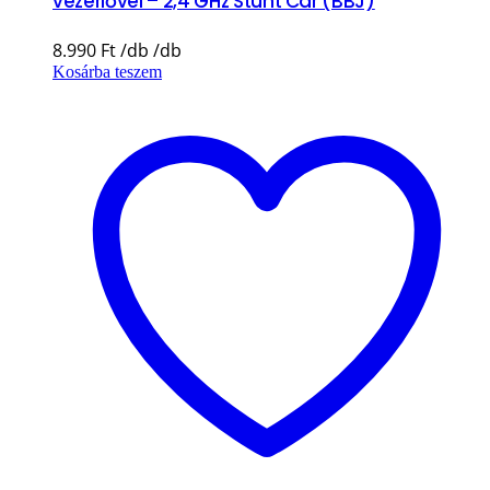
vezérlővel – 2,4 GHz Stunt Car (BBJ)
8.990
Ft
Kosárba teszem