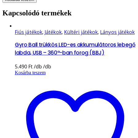
Kapcsolódó termékek
Fiús játékok
,
Játékok
,
Kültéri játékok
,
Lányos játékok
Gyro Ball trükkös LED-es akkumulátoros lebegő
labda, USB – 360°-ban forog (BBJ)
5.490
Ft
Kosárba teszem