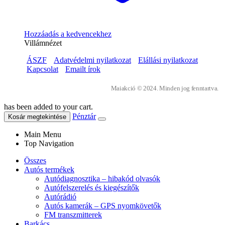
Hozzáadás a kedvencekhez
Villámnézet
ÁSZF
Adatvédelmi nyilatkozat
Elállási nyilatkozat
Kapcsolat
Emailt írok
Maiakció © 2024. Minden jog fenntartva.
has been added to your cart.
Pénztár
Kosár megtekintése
Main Menu
Top Navigation
Összes
Autós termékek
Autódiagnosztika – hibakód olvasók
Autófelszerelés és kiegészítők
Autórádió
Autós kamerák – GPS nyomkövetők
FM transzmitterek
Barkács