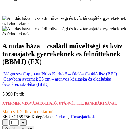
A tudás háza – családi műveltségi és kvíz
társasjáték gyerekeknek és felnőtteknek
(BBMJ) (FX)
Mágneses Capybara Plüss Karkötő – Ölelős Csuklódísz (BBJ)
Capybara gyermek 35 cm – aranyos kézitáska és oldaltáska
óvodába, iskolába (BBE)
5.990
Ft
A TERMÉK MEGVÁSÁROLHATÓ: UTÁNVÉTTEL, BANKKÁRTYÁVAL
Már csak 2 db van raktáron!
SKU:
2159756
Kategóriák:
Játékok
,
Társasjátékok
-
+
Kosárba teszem