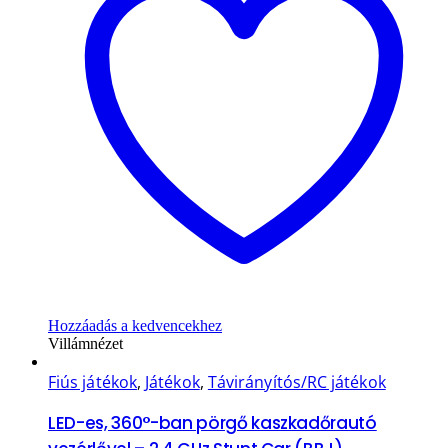
Hozzáadás a kedvencekhez
Villámnézet
Fiús játékok
,
Játékok
,
Távirányítós/RC játékok
LED-es, 360°-ban pörgő kaszkadőrautó