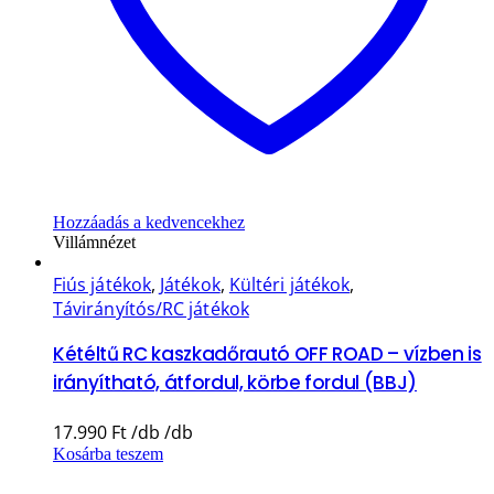
Hozzáadás a kedvencekhez
Villámnézet
Fiús játékok
,
Játékok
,
Kültéri játékok
,
Távirányítós/RC játékok
Kétéltű RC kaszkadőrautó OFF ROAD – vízben is
irányítható, átfordul, körbe fordul (BBJ)
17.990
Ft
Kosárba teszem