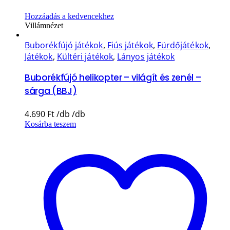
Hozzáadás a kedvencekhez
Villámnézet
Buborékfújó játékok
,
Fiús játékok
,
Fürdőjátékok
,
Játékok
,
Kültéri játékok
,
Lányos játékok
Buborékfújó helikopter – világít és zenél –
sárga (BBJ)
4.690
Ft
Kosárba teszem