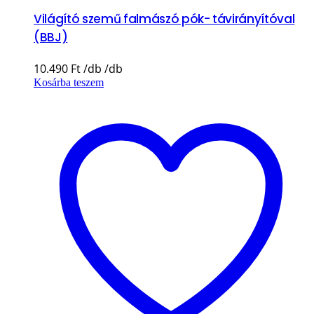
Világító szemű falmászó pók- távirányítóval
(BBJ)
10.490
Ft
Kosárba teszem