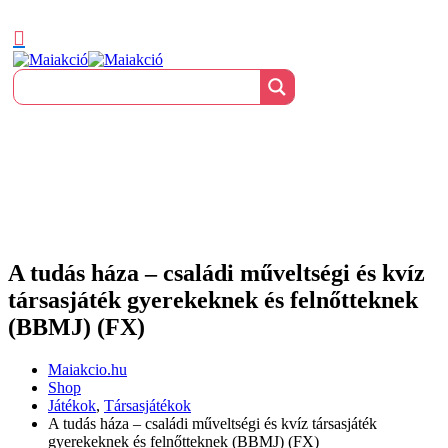
A tudás háza – családi műveltségi és kvíz
társasjáték gyerekeknek és felnőtteknek
(BBMJ) (FX)
Maiakcio.hu
Shop
Játékok
,
Társasjátékok
A tudás háza – családi műveltségi és kvíz társasjáték
gyerekeknek és felnőtteknek (BBMJ) (FX)