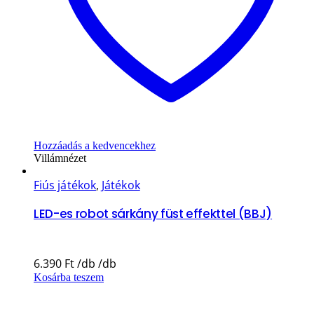
Hozzáadás a kedvencekhez
Villámnézet
Fiús játékok
,
Játékok
LED-es robot sárkány füst effekttel (BBJ)
6.390
Ft
Kosárba teszem