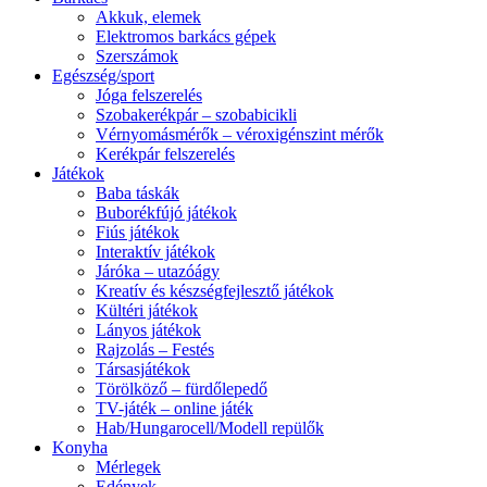
Akkuk, elemek
Elektromos barkács gépek
Szerszámok
Egészség/sport
Jóga felszerelés
Szobakerékpár – szobabicikli
Vérnyomásmérők – véroxigénszint mérők
Kerékpár felszerelés
Játékok
Baba táskák
Buborékfújó játékok
Fiús játékok
Interaktív játékok
Járóka – utazóágy
Kreatív és készségfejlesztő játékok
Kültéri játékok
Lányos játékok
Rajzolás – Festés
Társasjátékok
Törölköző – fürdőlepedő
TV-játék – online játék
Hab/Hungarocell/Modell repülők
Konyha
Mérlegek
Edények