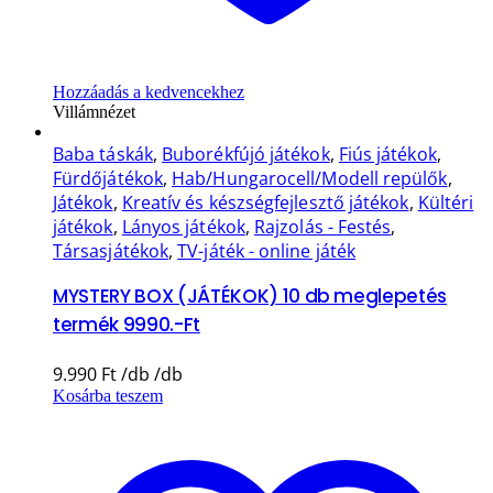
Hozzáadás a kedvencekhez
Villámnézet
Baba táskák
,
Buborékfújó játékok
,
Fiús játékok
,
Fürdőjátékok
,
Hab/Hungarocell/Modell repülők
,
Játékok
,
Kreatív és készségfejlesztő játékok
,
Kültéri
játékok
,
Lányos játékok
,
Rajzolás - Festés
,
Társasjátékok
,
TV-játék - online játék
MYSTERY BOX (JÁTÉKOK) 10 db meglepetés
termék 9990.-Ft
9.990
Ft
Kosárba teszem