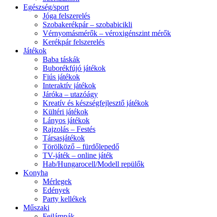
Egészség/sport
Jóga felszerelés
Szobakerékpár – szobabicikli
Vérnyomásmérők – véroxigénszint mérők
Kerékpár felszerelés
Játékok
Baba táskák
Buborékfújó játékok
Fiús játékok
Interaktív játékok
Járóka – utazóágy
Kreatív és készségfejlesztő játékok
Kültéri játékok
Lányos játékok
Rajzolás – Festés
Társasjátékok
Törölköző – fürdőlepedő
TV-játék – online játék
Hab/Hungarocell/Modell repülők
Konyha
Mérlegek
Edények
Party kellékek
Műszaki
Fejlámpák