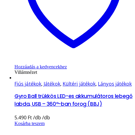
Hozzáadás a kedvencekhez
Villámnézet
Fiús játékok
,
Játékok
,
Kültéri játékok
,
Lányos játékok
Gyro Ball trükkös LED-es akkumulátoros lebegő
labda, USB – 360°-ban forog (BBJ)
5.490
Ft
Kosárba teszem