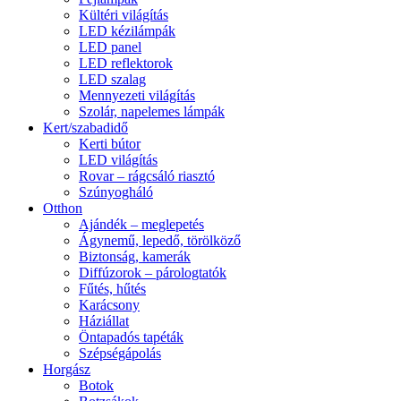
Kültéri világítás
LED kézilámpák
LED panel
LED reflektorok
LED szalag
Mennyezeti világítás
Szolár, napelemes lámpák
Kert/szabadidő
Kerti bútor
LED világítás
Rovar – rágcsáló riasztó
Szúnyogháló
Otthon
Ajándék – meglepetés
Ágynemű, lepedő, törölköző
Biztonság, kamerák
Diffúzorok – párologtatók
Fűtés, hűtés
Karácsony
Háziállat
Öntapadós tapéták
Szépségápolás
Horgász
Botok