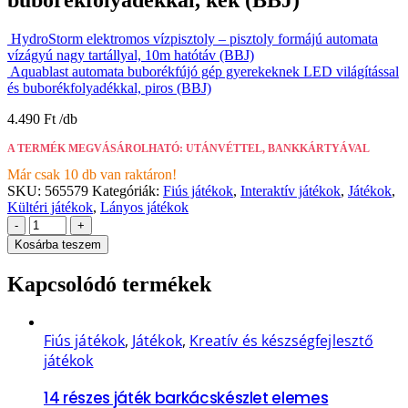
HydroStorm elektromos vízpisztoly – pisztoly formájú automata
vízágyú nagy tartállyal, 10m hatótáv (BBJ)
Aquablast automata buborékfújó gép gyerekeknek LED világítással
és buborékfolyadékkal, piros (BBJ)
4.490
Ft
A TERMÉK MEGVÁSÁROLHATÓ: UTÁNVÉTTEL, BANKKÁRTYÁVAL
Már csak 10 db van raktáron!
SKU:
565579
Kategóriák:
Fiús játékok
,
Interaktív játékok
,
Játékok
,
Kültéri játékok
,
Lányos játékok
-
+
Kosárba teszem
Kapcsolódó termékek
Fiús játékok
,
Játékok
,
Kreatív és készségfejlesztő
játékok
14 részes játék barkácskészlet elemes