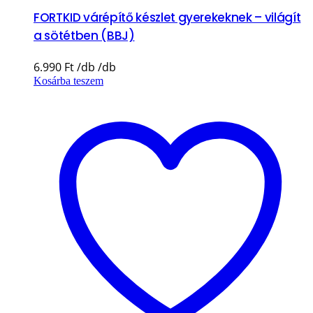
FORTKID várépítő készlet gyerekeknek – világít
a sötétben (BBJ)
6.990
Ft
Kosárba teszem