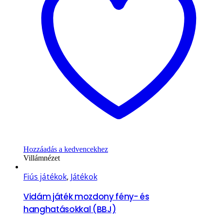
Hozzáadás a kedvencekhez
Villámnézet
Fiús játékok
,
Játékok
Vidám játék mozdony fény- és
hanghatásokkal (BBJ)