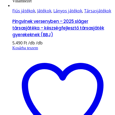
Villámnézet
Fiús játékok
,
Játékok
,
Lányos játékok
,
Társasjátékok
Pingvinek versenyben – 2025 sláger
társasjátéka – készségfejlesztő társasjáték
gyerekeknek (BBJ)
5.490
Ft
Kosárba teszem