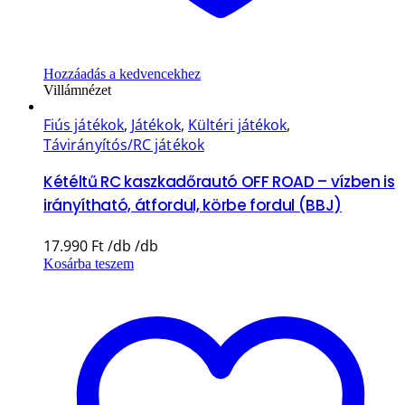
Hozzáadás a kedvencekhez
Villámnézet
Fiús játékok
,
Játékok
,
Kültéri játékok
,
Távirányítós/RC játékok
Kétéltű RC kaszkadőrautó OFF ROAD – vízben is
irányítható, átfordul, körbe fordul (BBJ)
17.990
Ft
Kosárba teszem