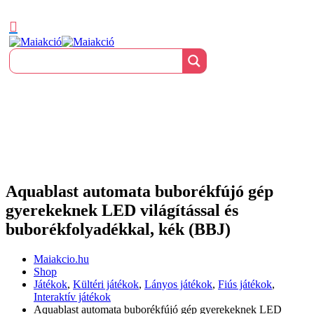
Aquablast automata buborékfújó gép
gyerekeknek LED világítással és
buborékfolyadékkal, kék (BBJ)
Maiakcio.hu
Shop
Játékok
,
Kültéri játékok
,
Lányos játékok
,
Fiús játékok
,
Interaktív játékok
Aquablast automata buborékfújó gép gyerekeknek LED