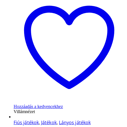
Hozzáadás a kedvencekhez
Villámnézet
Fiús játékok
,
Játékok
,
Lányos játékok