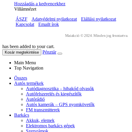
Hozzáadás a kedvencekhez
Villámnézet
ÁSZF
Adatvédelmi nyilatkozat
Elállási nyilatkozat
Kapcsolat
Emailt írok
Maiakció © 2024. Minden jog fenntartva.
has been added to your cart.
Pénztár
Kosár megtekintése
Main Menu
Top Navigation
Összes
Autós termékek
Autódiagnosztika – hibakód olvasók
Autófelszerelés és kiegészítők
Autórádió
Autós kamerák – GPS nyomkövetők
FM transzmitterek
Barkács
Akkuk, elemek
Elektromos barkács gépek
Szerszámok