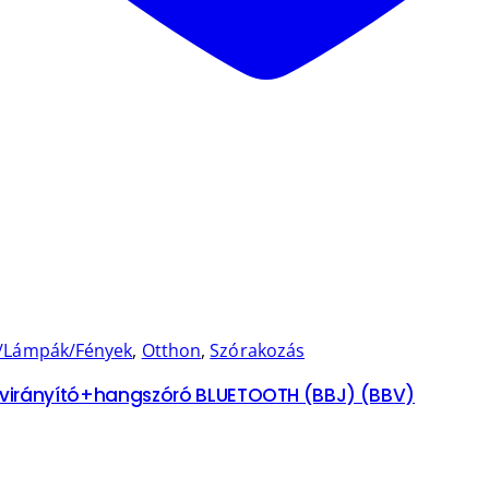
/Lámpák/Fények
,
Otthon
,
Szórakozás
távirányító+hangszóró BLUETOOTH (BBJ) (BBV)