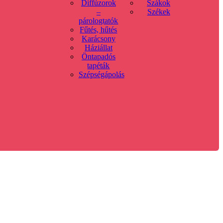
Diffúzorok
Szákok
–
Székek
párologtatók
Fűtés, hűtés
Karácsony
Háziállat
Öntapadós
tapéták
Szépségápolás