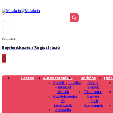
Üdvözöljük
Bejelentkezés / Regisztráció
0
Összes
Autós termékek
Barkács
Egés
Autódiagnosztika
Akkuk,
– hibakód
elemek
olvasók
Elektromos
Autófelszerelés
barkács
és
gépek
kiegészítők
Szerszámok
Autórádió