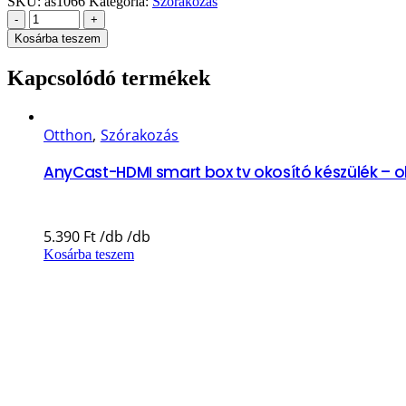
SKU:
as1066
Kategória:
Szórakozás
-
+
Kosárba teszem
Kapcsolódó termékek
Otthon
,
Szórakozás
AnyCast-HDMI smart box tv okosító készülék – ok
5.390
Ft
Kosárba teszem