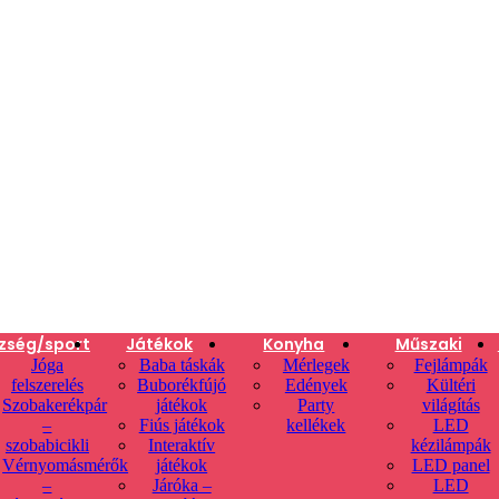
zség/sport
Játékok
Konyha
Műszaki
Jóga
Baba táskák
Mérlegek
Fejlámpák
felszerelés
Buborékfújó
Edények
Kültéri
Szobakerékpár
játékok
Party
világítás
–
Fiús játékok
kellékek
LED
szobabicikli
Interaktív
kézilámpák
Vérnyomásmérők
játékok
LED panel
–
Járóka –
LED