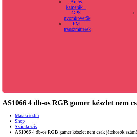
Autós
kamerák –
GPS
nyomkövetők
FM
transzmitterek
AS1066 4 db-os RGB gamer készlet nem c
Maiakcio.hu
Shop
Szórakozás
AS1066 4 db-os RGB gamer készlet nem csak játékosok szá