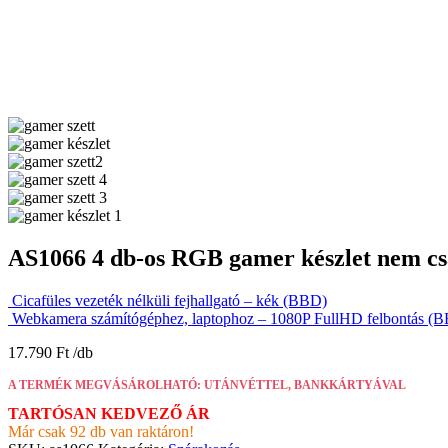
AS1066 4 db-os RGB gamer készlet nem c
Cicafüles vezeték nélküli fejhallgató – kék (BBD)
Webkamera számítógéphez, laptophoz – 1080P FullHD felbontás (
17.790
Ft
A TERMÉK MEGVÁSÁROLHATÓ: UTÁNVÉTTEL, BANKKÁRTYÁVAL
TARTÓSAN KEDVEZŐ ÁR
Már csak 92 db van raktáron!