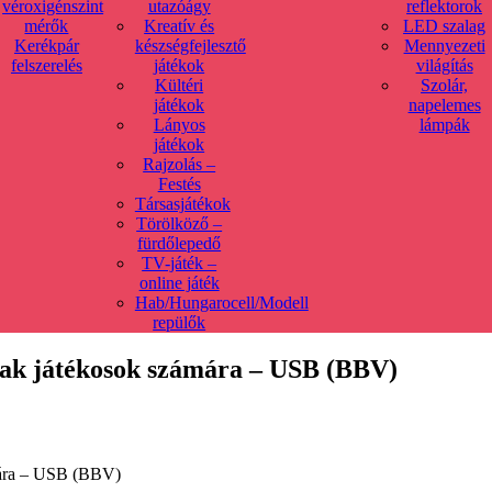
véroxigénszint
utazóágy
reflektorok
mérők
Kreatív és
LED szalag
Kerékpár
készségfejlesztő
Mennyezeti
felszerelés
játékok
világítás
Kültéri
Szolár,
játékok
napelemes
Lányos
lámpák
játékok
Rajzolás –
Festés
Társasjátékok
Törölköző –
fürdőlepedő
TV-játék –
online játék
Hab/Hungarocell/Modell
repülők
sak játékosok számára – USB (BBV)
mára – USB (BBV)