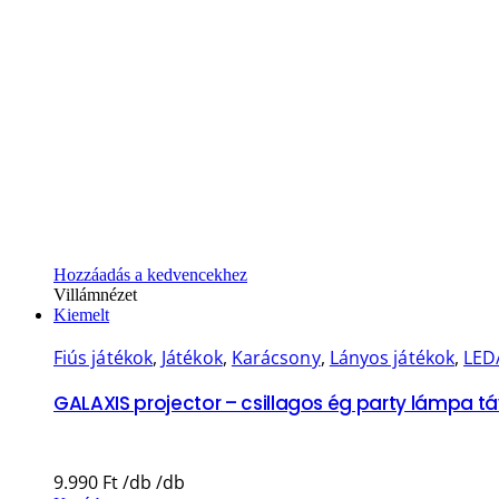
Hozzáadás a kedvencekhez
Villámnézet
Kiemelt
Fiús játékok
,
Játékok
,
Karácsony
,
Lányos játékok
,
LED
GALAXIS projector – csillagos ég party lámpa 
9.990
Ft