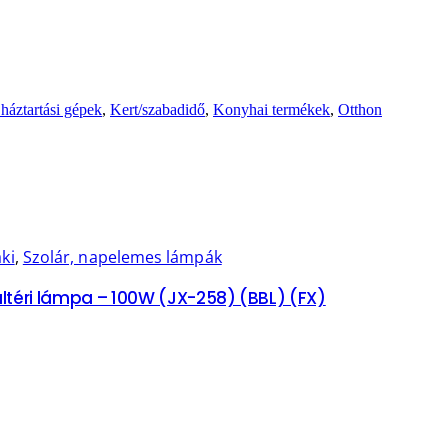
háztartási gépek
,
Kert/szabadidő
,
Konyhai termékek
,
Otthon
ki
,
Szolár, napelemes lámpák
ültéri lámpa – 100W (JX-258) (BBL) (FX)