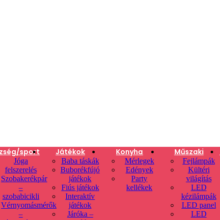
zség/sport
Játékok
Konyha
Műszaki
Jóga
Baba táskák
Mérlegek
Fejlámpák
felszerelés
Buborékfújó
Edények
Kültéri
Szobakerékpár
játékok
Party
világítás
–
Fiús játékok
kellékek
LED
szobabicikli
Interaktív
kézilámpák
Vérnyomásmérők
játékok
LED panel
–
Járóka –
LED