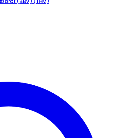
gszórót (BBV) (THM)