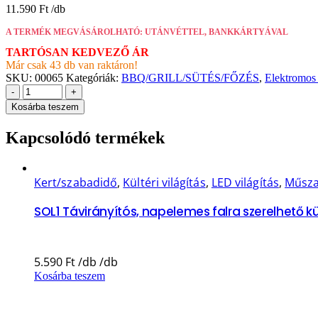
11.590
Ft
A TERMÉK MEGVÁSÁROLHATÓ: UTÁNVÉTTEL, BANKKÁRTYÁVAL
TARTÓSAN KEDVEZŐ ÁR
Már csak 43 db van raktáron!
SKU:
00065
Kategóriák:
BBQ/GRILL/SÜTÉS/FŐZÉS
,
Elektromos 
-
+
Kosárba teszem
Kapcsolódó termékek
Kert/szabadidő
,
Kültéri világítás
,
LED világítás
,
Műsza
SOL1 Távirányítós, napelemes falra szerelhető k
5.590
Ft
Kosárba teszem