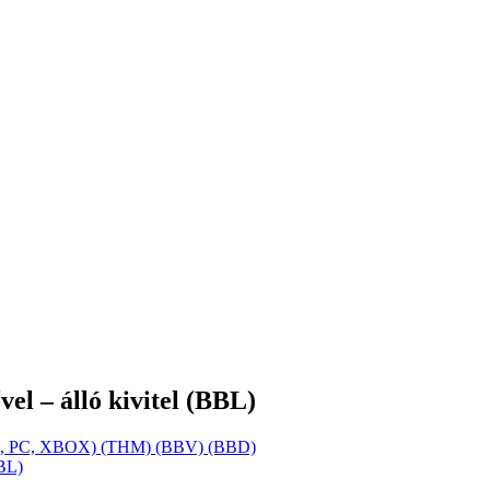
el – álló kivitel (BBL)
TOP , PC, XBOX) (THM) (BBV) (BBD)
BBL)