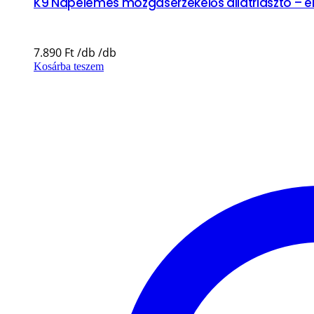
K9 Napelemes mozgásérzékelős állatriasztó – ér
7.890
Ft
Kosárba teszem