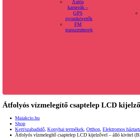
Autós
kamerák –
GPS
nyomkövetők
FM
transzmitterek
Átfolyós vízmelegítő csaptelep LCD kijelzőv
Maiakcio.hu
Shop
Kert/szabadidő
,
Konyhai termékek
,
Otthon
,
Elektromos háztart
Átfolyós vízmelegítő csaptelep LCD kijelzővel – álló kivitel (