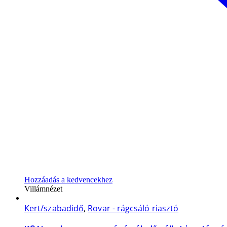
Hozzáadás a kedvencekhez
Villámnézet
Kert/szabadidő
,
Rovar - rágcsáló riasztó