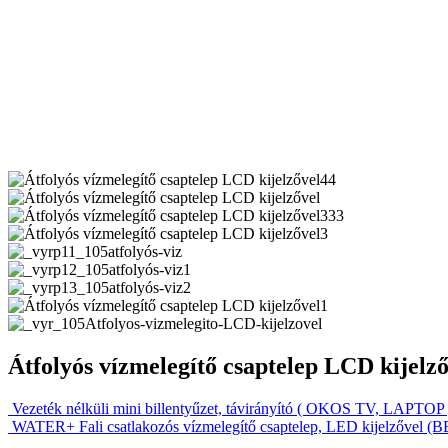
Átfolyós vízmelegítő csaptelep LCD kijelzőv
Vezeték nélküli mini billentyűzet, távirányító ( OKOS TV, LAP
WATER+ Fali csatlakozós vízmelegítő csaptelep, LED kijelzővel (