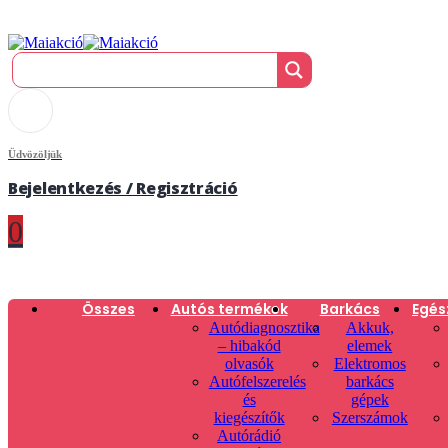
Üdvözöljük
Bejelentkezés / Regisztráció
0
Összes
Autós termékek
Barkács
Egés
Autódiagnosztika
Akkuk,
– hibakód
elemek
olvasók
Elektromos
Autófelszerelés
barkács
és
gépek
kiegészítők
Szerszámok
Autórádió