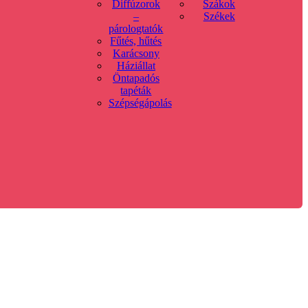
Diffúzorok
Szákok
–
Székek
párologtatók
Fűtés, hűtés
Karácsony
Háziállat
Öntapadós
tapéták
Szépségápolás