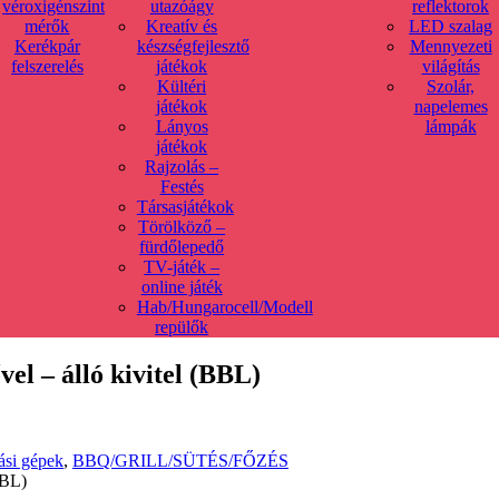
véroxigénszint
utazóágy
reflektorok
mérők
Kreatív és
LED szalag
Kerékpár
készségfejlesztő
Mennyezeti
felszerelés
játékok
világítás
Kültéri
Szolár,
játékok
napelemes
Lányos
lámpák
játékok
Rajzolás –
Festés
Társasjátékok
Törölköző –
fürdőlepedő
TV-játék –
online játék
Hab/Hungarocell/Modell
repülők
el – álló kivitel (BBL)
ási gépek
,
BBQ/GRILL/SÜTÉS/FŐZÉS
BBL)