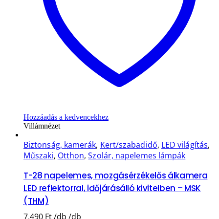
Hozzáadás a kedvencekhez
Villámnézet
Biztonság, kamerák
,
Kert/szabadidő
,
LED világítás
,
Műszaki
,
Otthon
,
Szolár, napelemes lámpák
T-28 napelemes, mozgásérzékelős álkamera
LED reflektorral, időjárásálló kivitelben – MSK
(THM)
7.490
Ft