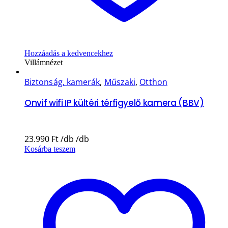
Hozzáadás a kedvencekhez
Villámnézet
Biztonság, kamerák
,
Műszaki
,
Otthon
Onvif wifi IP kültéri térfigyelő kamera (BBV)
23.990
Ft
Kosárba teszem