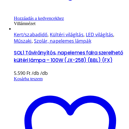
Hozzáadás a kedvencekhez
Villámnézet
Kert/szabadidő
,
Kültéri világítás
,
LED világítás
,
Műszaki
,
Szolár, napelemes lámpák
SOL1 Távirányítós, napelemes falra szerelhető
kültéri lámpa – 100W (JX-258) (BBL) (FX)
5.590
Ft
Kosárba teszem