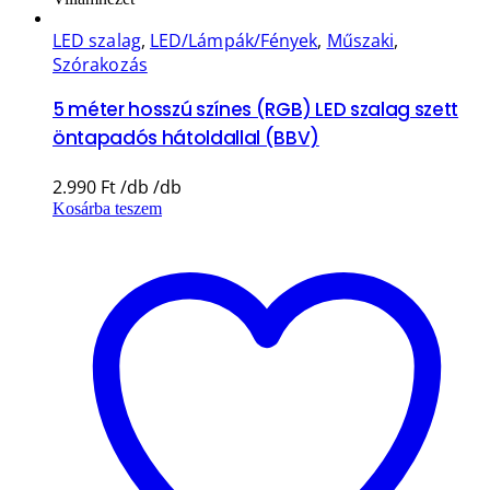
LED szalag
,
LED/Lámpák/Fények
,
Műszaki
,
Szórakozás
5 méter hosszú színes (RGB) LED szalag szett
öntapadós hátoldallal (BBV)
2.990
Ft
Kosárba teszem