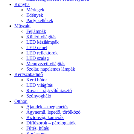
Konyha
Mérlegek
Edények
Party kellékek
Műszaki
Fejlámpák
Kültéri világítás
LED kézilámpák
LED panel
LED reflektorok
LED szalag
Mennyezeti világítás
Szolár, napelemes lámpák
Kert/szabadidő
Kerti bútor
LED világítás
Rovar – rágcsáló riasztó
Szúnyogháló
Otthon
Ajándék – meglepetés
Ágynemű, lepedő, törölköző
Biztonság, kamerák
Diffúzorok – párologtatók
Fűtés, hűtés
Karácsony