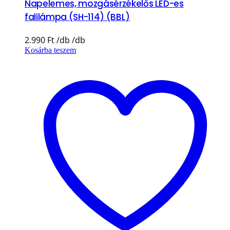
Napelemes, mozgásérzékelős LED-es
falilámpa (SH-114) (BBL)
2.990
Ft
Kosárba teszem