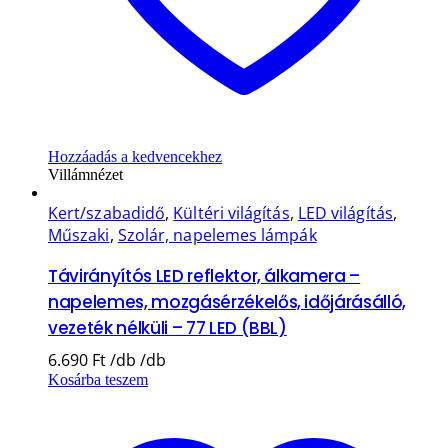
Hozzáadás a kedvencekhez
Villámnézet
Kert/szabadidő
,
Kültéri világítás
,
LED világítás
,
Műszaki
,
Szolár, napelemes lámpák
Távirányítós LED reflektor, álkamera –
napelemes, mozgásérzékelős, időjárásálló,
vezeték nélküli – 77 LED (BBL)
6.690
Ft
Kosárba teszem