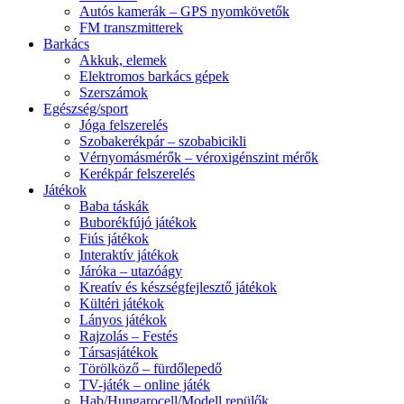
Autós kamerák – GPS nyomkövetők
FM transzmitterek
Barkács
Akkuk, elemek
Elektromos barkács gépek
Szerszámok
Egészség/sport
Jóga felszerelés
Szobakerékpár – szobabicikli
Vérnyomásmérők – véroxigénszint mérők
Kerékpár felszerelés
Játékok
Baba táskák
Buborékfújó játékok
Fiús játékok
Interaktív játékok
Járóka – utazóágy
Kreatív és készségfejlesztő játékok
Kültéri játékok
Lányos játékok
Rajzolás – Festés
Társasjátékok
Törölköző – fürdőlepedő
TV-játék – online játék
Hab/Hungarocell/Modell repülők