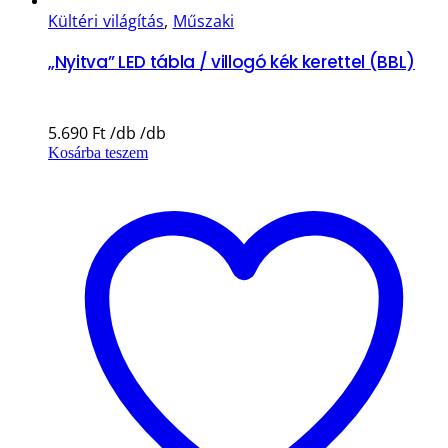
Kültéri világítás
,
Műszaki
„Nyitva” LED tábla / villogó kék kerettel (BBL)
5.690
Ft
Kosárba teszem