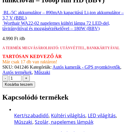
BL-5C akkumulátor – 890mAh kapacitású Li-ion akkumulátor –
3,7 V (BBL)
Worthair WA22-02 napelemes kültéri lámpa 72 LED-del,
távirányítóval és mozgásérzékelővel – 180W (BBV)
4.990
Ft
A TERMÉK MEGVÁSÁROLHATÓ: UTÁNVÉTTEL, BANKKÁRTYÁVAL
TARTÓSAN KEDVEZŐ ÁR
Már csak 17 db van raktáron!
SKU:
041246
Kategóriák:
Autós kamerák - GPS nyomkövetők
,
Autós termékek
,
Műszaki
-
+
Kosárba teszem
Kapcsolódó termékek
Kert/szabadidő
,
Kültéri világítás
,
LED világítás
,
Műszaki
,
Szolár, napelemes lámpák