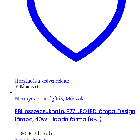
Hozzáadás a kedvencekhez
Villámnézet
Mennyezeti világítás
,
Műszaki
FBL összecsukható, E27 UFO LED lámpa, Design
lámpa, 40W – labda forma (BBL)
3.390
Ft
Kosárba teszem