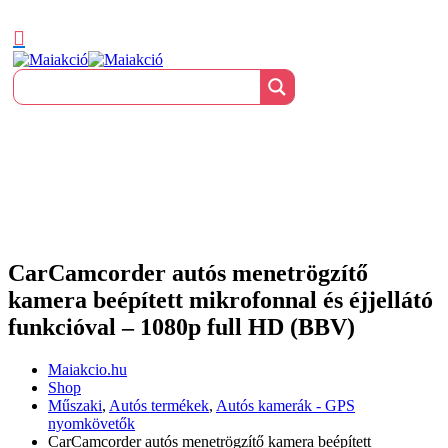
CarCamcorder autós menetrögzítő
kamera beépített mikrofonnal és éjjellátó
funkcióval – 1080p full HD (BBV)
Maiakcio.hu
Shop
Műszaki
,
Autós termékek
,
Autós kamerák - GPS
nyomkövetők
CarCamcorder autós menetrögzítő kamera beépített