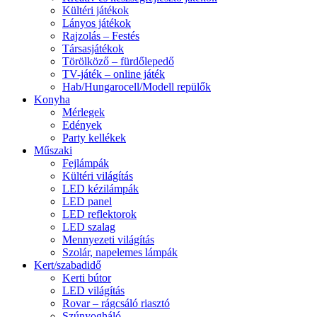
Kültéri játékok
Lányos játékok
Rajzolás – Festés
Társasjátékok
Törölköző – fürdőlepedő
TV-játék – online játék
Hab/Hungarocell/Modell repülők
Konyha
Mérlegek
Edények
Party kellékek
Műszaki
Fejlámpák
Kültéri világítás
LED kézilámpák
LED panel
LED reflektorok
LED szalag
Mennyezeti világítás
Szolár, napelemes lámpák
Kert/szabadidő
Kerti bútor
LED világítás
Rovar – rágcsáló riasztó
Szúnyogháló