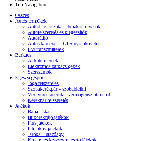
Top Navigation
Összes
Autós termékek
Autódiagnosztika – hibakód olvasók
Autófelszerelés és kiegészítők
Autórádió
Autós kamerák – GPS nyomkövetők
FM transzmitterek
Barkács
Akkuk, elemek
Elektromos barkács gépek
Szerszámok
Egészség/sport
Jóga felszerelés
Szobakerékpár – szobabicikli
Vérnyomásmérők – véroxigénszint mérők
Kerékpár felszerelés
Játékok
Baba táskák
Buborékfújó játékok
Fiús játékok
Interaktív játékok
Járóka – utazóágy
Kreatív és készségfejlesztő játékok