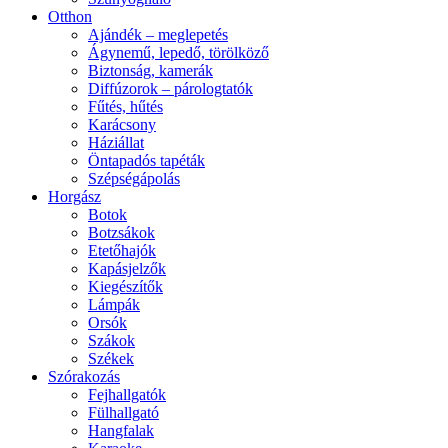
Otthon
Ajándék – meglepetés
Ágynemű, lepedő, törölköző
Biztonság, kamerák
Diffúzorok – párologtatók
Fűtés, hűtés
Karácsony
Háziállat
Öntapadós tapéták
Szépségápolás
Horgász
Botok
Botzsákok
Etetőhajók
Kapásjelzők
Kiegészítők
Lámpák
Orsók
Szákok
Székek
Szórakozás
Fejhallgatók
Fülhallgató
Hangfalak