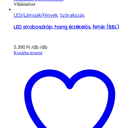
Villámnézet
LED/Lámpák/Fények
,
Szórakozás
LED stroboszkóp, hang érzékelős, fehér (BBL)
5.390
Ft
Kosárba teszem