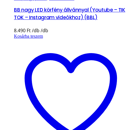
BB nagy LED körfény állvánnyal (Youtube – TIK
TOK – Instagram videókhoz) (BBL)
8.490
Ft
Kosárba teszem