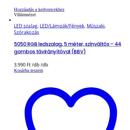
Hozzáadás a kedvencekhez
Villámnézet
LED szalag
,
LED/Lámpák/Fények
,
Műszaki
,
Szórakozás
5050 RGB ledszalag, 5 méter, színváltós – 44
gombos távirányítóval (BBV)
3.990
Ft
Kosárba teszem