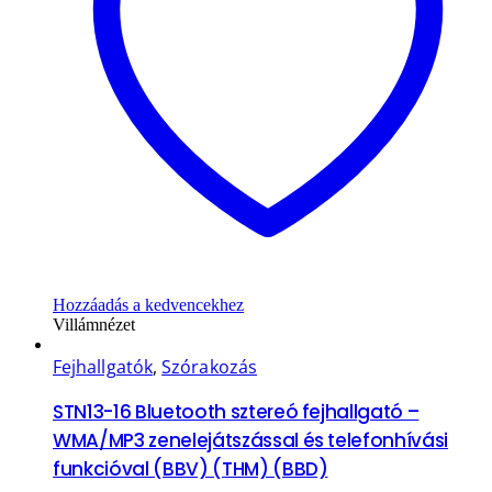
Hozzáadás a kedvencekhez
Villámnézet
Fejhallgatók
,
Szórakozás
STN13-16 Bluetooth sztereó fejhallgató –
WMA/MP3 zenelejátszással és telefonhívási
funkcióval (BBV) (THM) (BBD)