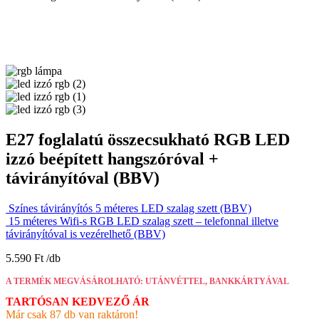
E27 foglalatú összecsukható RGB LED
izzó beépített hangszóróval +
távirányítóval (BBV)
Színes távirányítós 5 méteres LED szalag szett (BBV)
15 méteres Wifi-s RGB LED szalag szett – telefonnal illetve
távirányítóval is vezérelhető (BBV)
5.590
Ft
A TERMÉK MEGVÁSÁROLHATÓ: UTÁNVÉTTEL, BANKKÁRTYÁVAL
TARTÓSAN KEDVEZŐ ÁR
Már csak 87 db van raktáron!