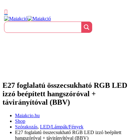
E27 foglalatú összecsukható RGB LED
izzó beépített hangszóróval +
távirányítóval (BBV)
Maiakcio.hu
Shop
Szórakozás
,
LED/Lámpák/Fények
E27 foglalatú összecsukható RGB LED izzó beépített
hangszóróval + távirányítóval (BBV)