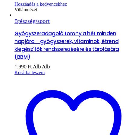
Hozzáadás a kedvencekhez
Villámnézet
Egészség/sport
Gyógyszeradagoló torony a hét minden
napjára – gyógyszerek, vitaminok, étrend
kiegészítők rendszerezésére és tárolására
(BBM)
1.990
Ft
Kosárba teszem