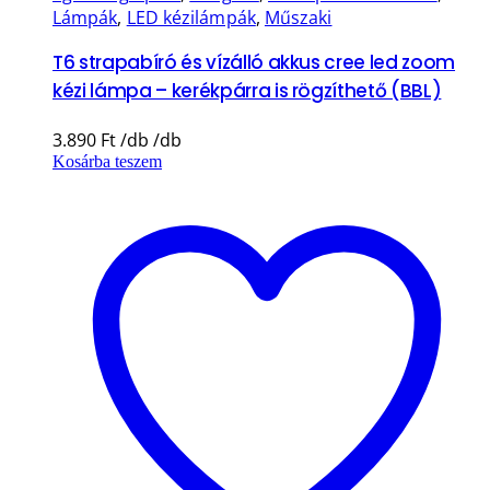
Lámpák
,
LED kézilámpák
,
Műszaki
T6 strapabíró és vízálló akkus cree led zoom
kézi lámpa – kerékpárra is rögzíthető (BBL)
3.890
Ft
Kosárba teszem