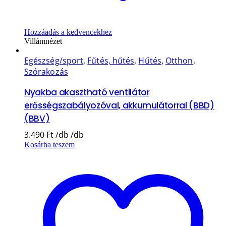
Hozzáadás a kedvencekhez
Villámnézet
Egészség/sport
,
Fűtés, hűtés
,
Hűtés
,
Otthon
,
Szórakozás
Nyakba akasztható ventilátor
erősségszabályozóval, akkumulátorral (BBD)
(BBV)
3.490
Ft
Kosárba teszem