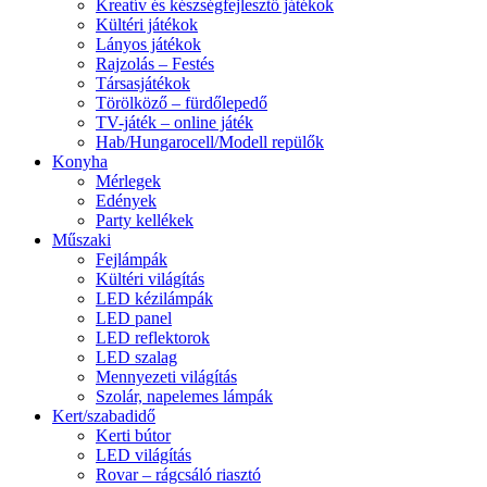
Kreatív és készségfejlesztő játékok
Kültéri játékok
Lányos játékok
Rajzolás – Festés
Társasjátékok
Törölköző – fürdőlepedő
TV-játék – online játék
Hab/Hungarocell/Modell repülők
Konyha
Mérlegek
Edények
Party kellékek
Műszaki
Fejlámpák
Kültéri világítás
LED kézilámpák
LED panel
LED reflektorok
LED szalag
Mennyezeti világítás
Szolár, napelemes lámpák
Kert/szabadidő
Kerti bútor
LED világítás
Rovar – rágcsáló riasztó