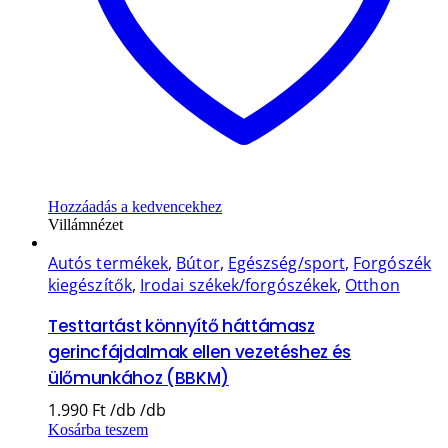
Hozzáadás a kedvencekhez
Villámnézet
Autós termékek
,
Bútor
,
Egészség/sport
,
Forgószék
kiegészítők
,
Irodai székek/forgószékek
,
Otthon
Testtartást könnyítő háttámasz
gerincfájdalmak ellen vezetéshez és
ülőmunkához (BBKM)
1.990
Ft
Kosárba teszem