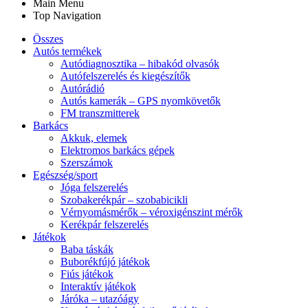
Main Menu
Top Navigation
Összes
Autós termékek
Autódiagnosztika – hibakód olvasók
Autófelszerelés és kiegészítők
Autórádió
Autós kamerák – GPS nyomkövetők
FM transzmitterek
Barkács
Akkuk, elemek
Elektromos barkács gépek
Szerszámok
Egészség/sport
Jóga felszerelés
Szobakerékpár – szobabicikli
Vérnyomásmérők – véroxigénszint mérők
Kerékpár felszerelés
Játékok
Baba táskák
Buborékfújó játékok
Fiús játékok
Interaktív játékok
Járóka – utazóágy