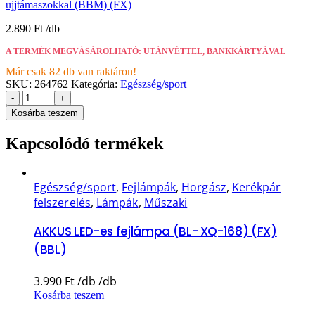
ujjtámaszokkal (BBM) (FX)
2.890
Ft
A TERMÉK MEGVÁSÁROLHATÓ: UTÁNVÉTTEL, BANKKÁRTYÁVAL
Már csak 82 db van raktáron!
SKU:
264762
Kategória:
Egészség/sport
-
+
Kosárba teszem
Kapcsolódó termékek
Egészség/sport
,
Fejlámpák
,
Horgász
,
Kerékpár
felszerelés
,
Lámpák
,
Műszaki
AKKUS LED-es fejlámpa (BL- XQ-168) (FX)
(BBL)
3.990
Ft
Kosárba teszem