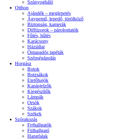
Szúnyogháló
Otthon
Ajándék – meglepetés
Ágynemű, lepedő, törölköző
Biztonság, kamerák
Diffúzorok – párologtatók
Fűtés, hűtés
Karácsony
Háziállat
Öntapadós tapéták
Szépségápolás
Horgász
Botok
Botzsákok
Etetőhajók
Kapásjelzők
Kiegészítők
Lámpák
Orsók
Szákok
Székek
Szórakozás
Fejhallgatók
Fülhallgató
Hangfalak