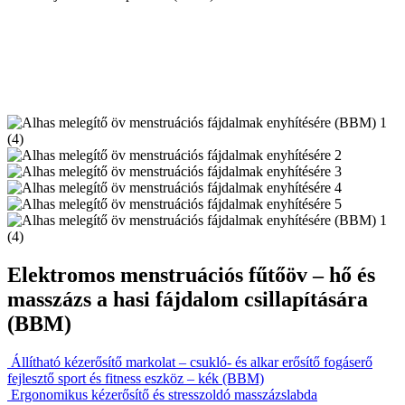
Elektromos menstruációs fűtőöv – hő és
masszázs a hasi fájdalom csillapítására
(BBM)
Állítható kézerősítő markolat – csukló- és alkar erősítő fogáserő
fejlesztő sport és fitness eszköz – kék (BBM)
Ergonomikus kézerősítő és stresszoldó masszázslabda