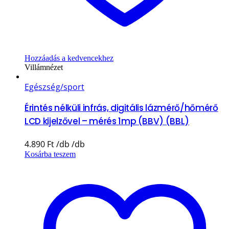
Hozzáadás a kedvencekhez
Villámnézet
Egészség/sport
Érintés nélküli infrás, digitális lázmérő/hőmérő
LCD kijelzővel – mérés 1mp (BBV) (BBL)
4.890
Ft
Kosárba teszem