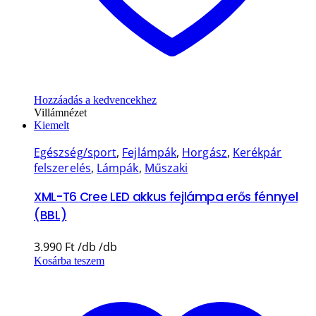
Hozzáadás a kedvencekhez
Villámnézet
Kiemelt
Egészség/sport
,
Fejlámpák
,
Horgász
,
Kerékpár
felszerelés
,
Lámpák
,
Műszaki
XML-T6 Cree LED akkus fejlámpa erős fénnyel
(BBL)
3.990
Ft
Kosárba teszem