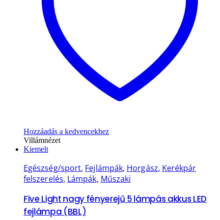
Hozzáadás a kedvencekhez
Villámnézet
Kiemelt
Egészség/sport
,
Fejlámpák
,
Horgász
,
Kerékpár
felszerelés
,
Lámpák
,
Műszaki
Five Light nagy fényerejű 5 lámpás akkus LED
fejlámpa (BBL)