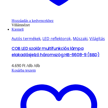
Hozzáadás a kedvencekhez
Villámnézet
Kiemelt
Autós termékek
,
LED reflektorok
,
Műszaki
,
Világítás
COB LED szolár multifunkciós lámpa
elakadásjelző háromszög HB-6608-9 (BBD)
4.690
Ft
Kosárba teszem