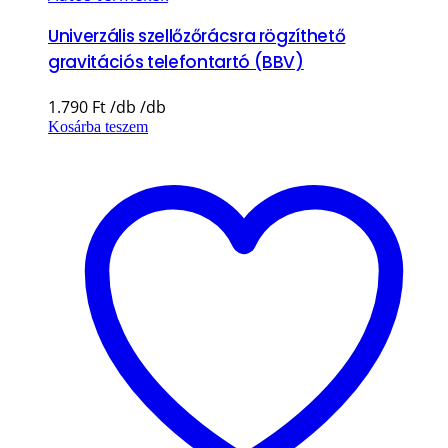
Univerzális szellőzőrácsra rögzíthető
gravitációs telefontartó (BBV)
1.790
Ft
Kosárba teszem