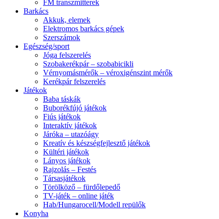
FM transzmitterek
Barkács
Akkuk, elemek
Elektromos barkács gépek
Szerszámok
Egészség/sport
Jóga felszerelés
Szobakerékpár – szobabicikli
Vérnyomásmérők – véroxigénszint mérők
Kerékpár felszerelés
Játékok
Baba táskák
Buborékfújó játékok
Fiús játékok
Interaktív játékok
Járóka – utazóágy
Kreatív és készségfejlesztő játékok
Kültéri játékok
Lányos játékok
Rajzolás – Festés
Társasjátékok
Törölköző – fürdőlepedő
TV-játék – online játék
Hab/Hungarocell/Modell repülők
Konyha