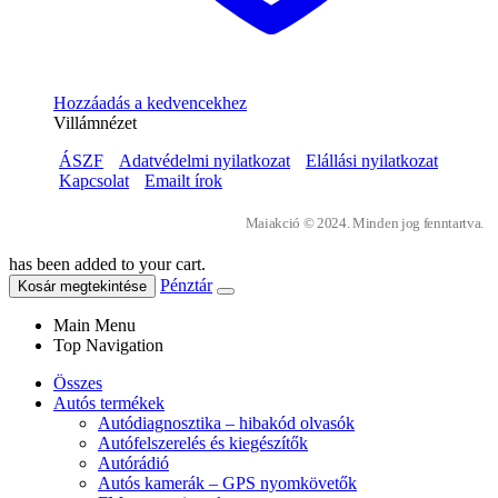
Hozzáadás a kedvencekhez
Villámnézet
ÁSZF
Adatvédelmi nyilatkozat
Elállási nyilatkozat
Kapcsolat
Emailt írok
Maiakció © 2024. Minden jog fenntartva.
has been added to your cart.
Pénztár
Kosár megtekintése
Main Menu
Top Navigation
Összes
Autós termékek
Autódiagnosztika – hibakód olvasók
Autófelszerelés és kiegészítők
Autórádió
Autós kamerák – GPS nyomkövetők