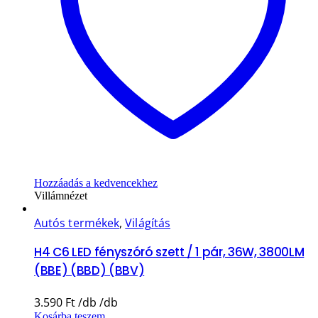
Hozzáadás a kedvencekhez
Villámnézet
Autós termékek
,
Világítás
H4 C6 LED fényszóró szett / 1 pár, 36W, 3800LM
(BBE) (BBD) (BBV)
3.590
Ft
Kosárba teszem