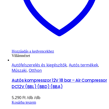
Hozzáadás a kedvencekhez
Villámnézet
Autófelszerelés és kiegészítők
,
Autós termékek
,
Műszaki
,
Otthon
Autós kompresszor 12V 18 bar – Air Compressor
DC12V (BBL) (BBD) (BBA)
5.290
Ft
Kosárba teszem