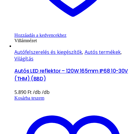
Hozzáadás a kedvencekhez
Villámnézet
Autófelszerelés és kiegészítők
,
Autós termékek
,
Világítás
Autós LED reflektor – 120W 165mm IP68 10-30V
(THM) (BBD)
5.890
Ft
Kosárba teszem