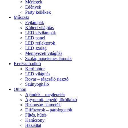
Mérlegek
Edények
Party kellékek
Műszaki
Fejlámpák
Kültéri világítás
LED kézilámpák
LED panel
LED reflektorok
LED szalag
Mennyezeti világítás
Szolár, napelemes lámpák
Kert/szabadidő
Kerti bútor
LED világítás
Rovar – rágcsáló riasztó
Szúnyogháló
Otthon
Ajándék – meglepetés
Ágynemű, lepedő, törölköző
Biztonság, kamerák
Diffúzorok – párologtatók
Fűtés, hűtés
Karácsony
Háziállat