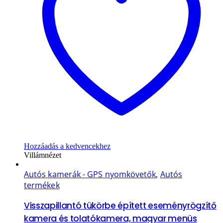
Hozzáadás a kedvencekhez
Villámnézet
Autós kamerák - GPS nyomkövetők
,
Autós
termékek
Visszapillantó tükörbe épített eseményrögzítő
kamera és tolatókamera, magyar menüs