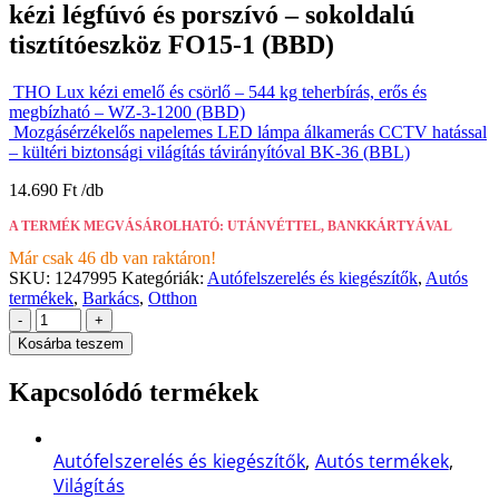
kézi légfúvó és porszívó – sokoldalú
tisztítóeszköz FO15-1 (BBD)
THO Lux kézi emelő és csörlő – 544 kg teherbírás, erős és
megbízható – WZ-3-1200 (BBD)
Mozgásérzékelős napelemes LED lámpa álkamerás CCTV hatással
– kültéri biztonsági világítás távirányítóval BK-36 (BBL)
14.690
Ft
A TERMÉK MEGVÁSÁROLHATÓ: UTÁNVÉTTEL, BANKKÁRTYÁVAL
Már csak 46 db van raktáron!
SKU:
1247995
Kategóriák:
Autófelszerelés és kiegészítők
,
Autós
termékek
,
Barkács
,
Otthon
-
+
Kosárba teszem
Kapcsolódó termékek
Autófelszerelés és kiegészítők
,
Autós termékek
,
Világítás