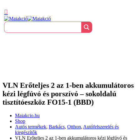
VLN Erőteljes 2 az 1-ben akkumulátoros
kézi légfúvó és porszívó – sokoldalú
tisztítóeszköz FO15-1 (BBD)
Maiakcio.hu
Shop
Autós termékek
,
Barkács
,
Otthon
,
Autófelszerelés és
kiegészítők
VLN Erőteljes 2 az 1-ben akkumulátoros kézi légfúvó és