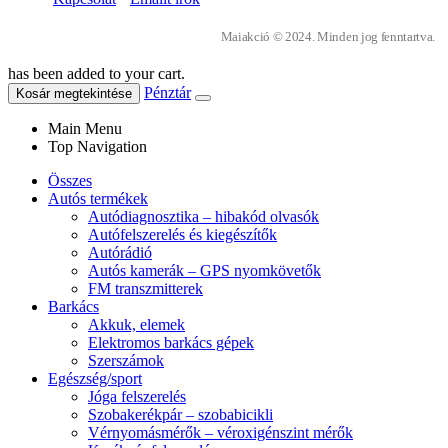
Maiakció © 2024. Minden jog fenntartva.
has been added to your cart.
Pénztár
Kosár megtekintése
Main Menu
Top Navigation
Összes
Autós termékek
Autódiagnosztika – hibakód olvasók
Autófelszerelés és kiegészítők
Autórádió
Autós kamerák – GPS nyomkövetők
FM transzmitterek
Barkács
Akkuk, elemek
Elektromos barkács gépek
Szerszámok
Egészség/sport
Jóga felszerelés
Szobakerékpár – szobabicikli
Vérnyomásmérők – véroxigénszint mérők