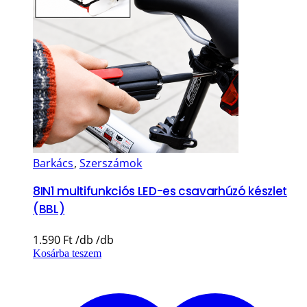
Barkács
,
Szerszámok
8IN1 multifunkciós LED-es csavarhúzó készlet
(BBL)
1.590
Ft
Kosárba teszem