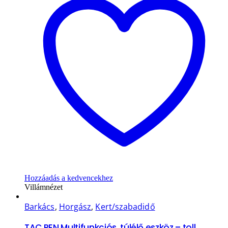
Hozzáadás a kedvencekhez
Villámnézet
Barkács
,
Horgász
,
Kert/szabadidő
TAC PEN Multifunkciós, túlélő eszköz – toll