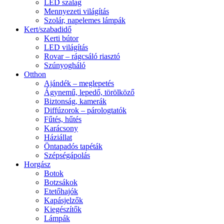
LED szalag
Mennyezeti világítás
Szolár, napelemes lámpák
Kert/szabadidő
Kerti bútor
LED világítás
Rovar – rágcsáló riasztó
Szúnyogháló
Otthon
Ajándék – meglepetés
Ágynemű, lepedő, törölköző
Biztonság, kamerák
Diffúzorok – párologtatók
Fűtés, hűtés
Karácsony
Háziállat
Öntapadós tapéták
Szépségápolás
Horgász
Botok
Botzsákok
Etetőhajók
Kapásjelzők
Kiegészítők
Lámpák