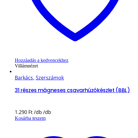
Hozzáadás a kedvencekhez
Villámnézet
Barkács
,
Szerszámok
31 részes mágneses csavarhúzókészlet (BBL)
1.290
Ft
Kosárba teszem