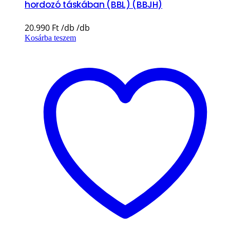
hordozó táskában (BBL) (BBJH)
20.990
Ft
Kosárba teszem