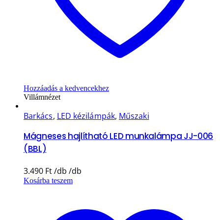
Hozzáadás a kedvencekhez
Villámnézet
Barkács
,
LED kézilámpák
,
Műszaki
Mágneses hajlítható LED munkalámpa JJ-006
(BBL)
3.490
Ft
Kosárba teszem