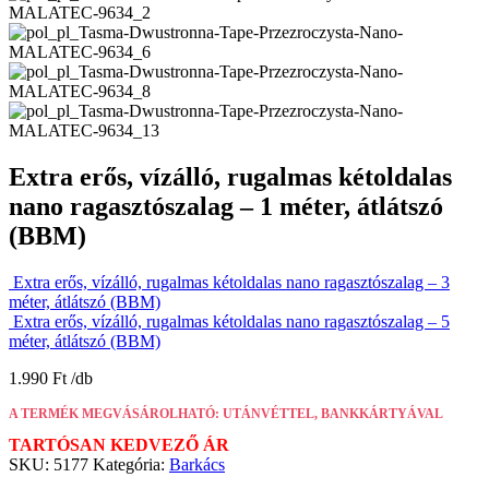
Extra erős, vízálló, rugalmas kétoldalas
nano ragasztószalag – 1 méter, átlátszó
(BBM)
Extra erős, vízálló, rugalmas kétoldalas nano ragasztószalag – 3
méter, átlátszó (BBM)
Extra erős, vízálló, rugalmas kétoldalas nano ragasztószalag – 5
méter, átlátszó (BBM)
1.990
Ft
A TERMÉK MEGVÁSÁROLHATÓ: UTÁNVÉTTEL, BANKKÁRTYÁVAL
TARTÓSAN KEDVEZŐ ÁR
SKU:
5177
Kategória:
Barkács