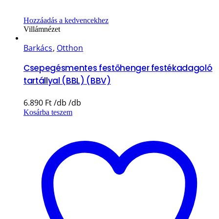
Hozzáadás a kedvencekhez
Villámnézet
Barkács
,
Otthon
Csepegésmentes festőhenger festékadagoló
tartállyal (BBL) (BBV)
6.890
Ft
Kosárba teszem