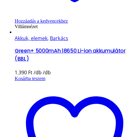
Hozzáadás a kedvencekhez
Villámnézet
Akkuk, elemek
,
Barkács
Green+ 5000mAh 18650 Li-ion akkumulátor
(BBL)
1.390
Ft
Kosárba teszem