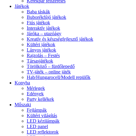
Kerékpár felszerelés
Játékok
Baba táskák
Buborékfújó játékok
Fiús játékok
Interaktív játékok
Járóka – utazóágy
Kreatív és készségfejlesztő játékok
Kültéri játékok
Lányos játékok
Rajzolás – Festés
Társasjátékok
Törölköző – fürdőlepedő
TV-játék – online játék
Hab/Hungarocell/Modell repülők
Konyha
Mérlegek
Edények
Party kellékek
Műszaki
Fejlámpák
Kültéri világítás
LED kézilámpák
LED panel
LED reflektorok