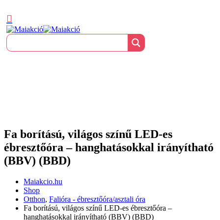
Fa borítású, világos színű LED-es
ébresztőóra – hanghatásokkal irányítható
(BBV) (BBD)
Maiakcio.hu
Shop
Otthon
,
Falióra - ébresztőóra/asztali óra
Fa borítású, világos színű LED-es ébresztőóra –
hanghatásokkal irányítható (BBV) (BBD)