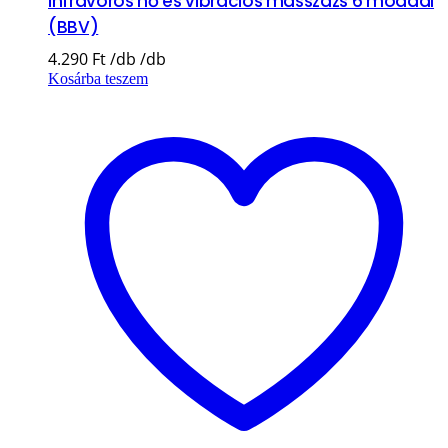
infravörös hő és vibrációs masszázs 6 móddal
(BBV)
4.290
Ft
Kosárba teszem