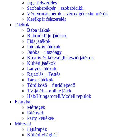
Jóga felszerelés
Szobakerékpár – szobabicikli
Vérnyomásmérők – véroxigénszint mérők
Kerékpár felszerelés
Játékok
Baba táskák
Buborékfújó játékok
Fiús játékok
Interaktív játékok
Járóka – utazóágy
Kreatív és készségfejlesztő játékok
Kültéri játékok
Lányos játékok
Rajzolás – Festés
Társasjátékok
Törölköző – fürdőlepedő
TV-játék – online játék
Hab/Hungarocell/Modell repülők
Konyha
Mérlegek
Edények
Party kellékek
Műszaki
Fejlámpák
Kültéri világítás