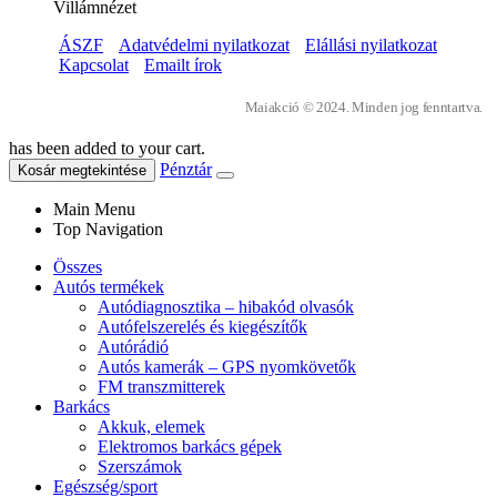
Villámnézet
ÁSZF
Adatvédelmi nyilatkozat
Elállási nyilatkozat
Kapcsolat
Emailt írok
Maiakció © 2024. Minden jog fenntartva.
has been added to your cart.
Pénztár
Kosár megtekintése
Main Menu
Top Navigation
Összes
Autós termékek
Autódiagnosztika – hibakód olvasók
Autófelszerelés és kiegészítők
Autórádió
Autós kamerák – GPS nyomkövetők
FM transzmitterek
Barkács
Akkuk, elemek
Elektromos barkács gépek
Szerszámok
Egészség/sport