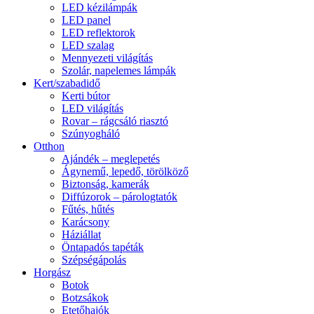
LED kézilámpák
LED panel
LED reflektorok
LED szalag
Mennyezeti világítás
Szolár, napelemes lámpák
Kert/szabadidő
Kerti bútor
LED világítás
Rovar – rágcsáló riasztó
Szúnyogháló
Otthon
Ajándék – meglepetés
Ágynemű, lepedő, törölköző
Biztonság, kamerák
Diffúzorok – párologtatók
Fűtés, hűtés
Karácsony
Háziállat
Öntapadós tapéták
Szépségápolás
Horgász
Botok
Botzsákok
Etetőhajók