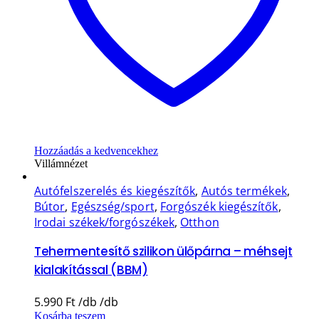
Hozzáadás a kedvencekhez
Villámnézet
Autófelszerelés és kiegészítők
,
Autós termékek
,
Bútor
,
Egészség/sport
,
Forgószék kiegészítők
,
Irodai székek/forgószékek
,
Otthon
Tehermentesítő szilikon ülőpárna – méhsejt
kialakítással (BBM)
5.990
Ft
Kosárba teszem