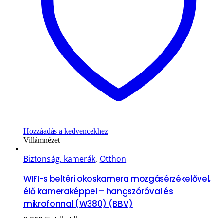
Hozzáadás a kedvencekhez
Villámnézet
Biztonság, kamerák
,
Otthon
WIFI-s beltéri okoskamera mozgásérzékelővel,
élő kameraképpel – hangszóróval és
mikrofonnal (W380) (BBV)