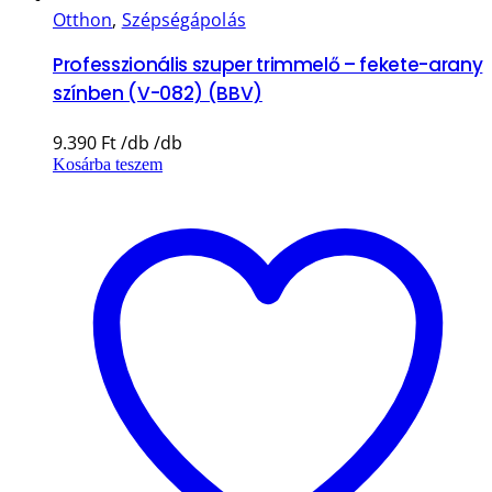
Otthon
,
Szépségápolás
Professzionális szuper trimmelő – fekete-arany
színben (V-082) (BBV)
9.390
Ft
Kosárba teszem