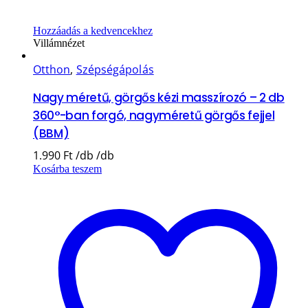
Hozzáadás a kedvencekhez
Villámnézet
Otthon
,
Szépségápolás
Nagy méretű, görgős kézi masszírozó – 2 db
360°-ban forgó, nagyméretű görgős fejjel
(BBM)
1.990
Ft
Kosárba teszem