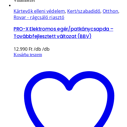
Villámnézet
Kártevők elleni védelem
,
Kert/szabadidő
,
Otthon
,
Rovar - rágcsáló riasztó
PRO-X Elektromos egér/patkánycsapda –
Továbbfejlesztett változat (BBV)
12.990
Ft
Kosárba teszem