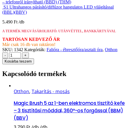
– telefonról irányítható (BBD) (THM)
S1 Ultrahangos párásító/diffúzor hangulatos LED világítással
(BBL)(BBV)
5.490
Ft
A TERMÉK MEGVÁSÁROLHATÓ: UTÁNVÉTTEL, BANKKÁRTYÁVAL
TARTÓSAN KEDVEZŐ ÁR
Már csak 16 db van raktáron!
SKU:
1342
Kategóriák:
Falióra - ébresztőóra/asztali óra
,
Otthon
-
+
Kosárba teszem
Kapcsolódó termékek
Otthon
,
Takarítás - mosás
Magic Brush 5 az 1-ben elektromos tisztító kefe
– 3 tisztítási móddal, 360°-os forgással (BBM)
(BBV)
3.790
Ft