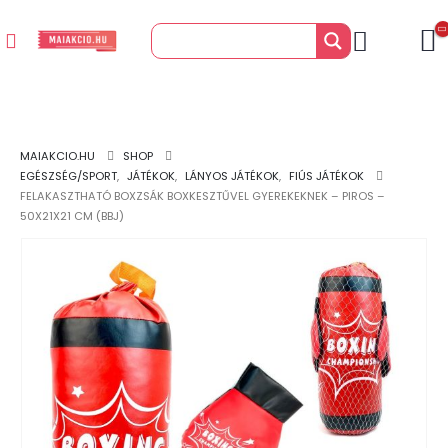
MAIAKCIO.HU
SHOP
EGÉSZSÉG/SPORT
,
JÁTÉKOK
,
LÁNYOS JÁTÉKOK
,
FIÚS JÁTÉKOK
FELAKASZTHATÓ BOXZSÁK BOXKESZTŰVEL GYEREKEKNEK – PIROS –
50X21X21 CM (BBJ)