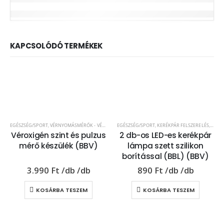
KAPCSOLÓDÓ TERMÉKEK
EGÉSZSÉG/SPORT
,
VÉRNYOMÁSMÉRŐK - VÉROXIGÉNSZINT MÉRŐK
EGÉSZSÉG/SPORT
,
KERÉKPÁR FELSZERELÉS
,
MŰSZ
Véroxigén szint és pulzus
2 db-os LED-es kerékpár
mérő készülék (BBV)
lámpa szett szilikon
borítással (BBL) (BBV)
3.990
Ft
890
Ft
KOSÁRBA TESZEM
KOSÁRBA TESZEM