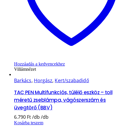
Hozzáadás a kedvencekhez
Villámnézet
Barkács
,
Horgász
,
Kert/szabadidő
TAC PEN Multifunkciós, túlélő eszköz – toll
méretű zseblámpa, vágószerszám és
üvegtörő (BBV)
6.790
Ft
Kosárba teszem