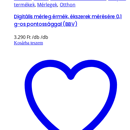
termékek
,
Mérlegek
,
Otthon
Digitális mérleg érmék, ékszerek mérésére 0,1
g-os pontossággal (BBV)
3.290
Ft
Kosárba teszem