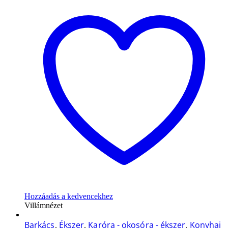
Hozzáadás a kedvencekhez
Villámnézet
Barkács
,
Ékszer
,
Karóra - okosóra - ékszer
,
Konyhai