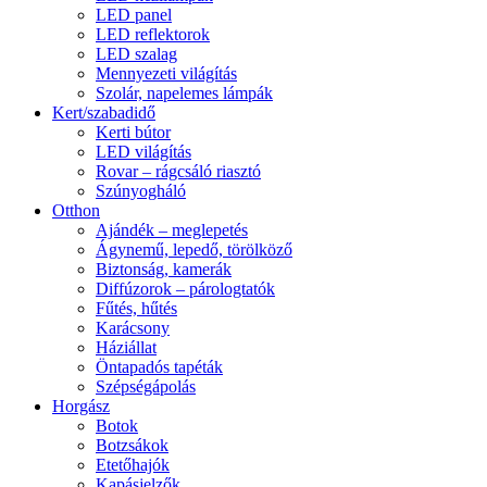
LED panel
LED reflektorok
LED szalag
Mennyezeti világítás
Szolár, napelemes lámpák
Kert/szabadidő
Kerti bútor
LED világítás
Rovar – rágcsáló riasztó
Szúnyogháló
Otthon
Ajándék – meglepetés
Ágynemű, lepedő, törölköző
Biztonság, kamerák
Diffúzorok – párologtatók
Fűtés, hűtés
Karácsony
Háziállat
Öntapadós tapéták
Szépségápolás
Horgász
Botok
Botzsákok
Etetőhajók
Kapásjelzők