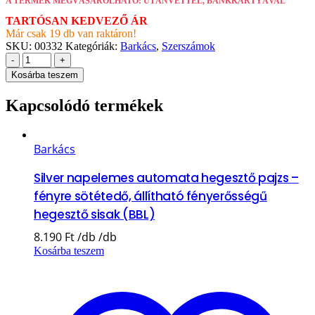
A TERMÉK MEGVÁSÁROLHATÓ: UTÁNVÉTTEL, BANKKÁRTYÁVAL
TARTÓSAN KEDVEZŐ ÁR
Már csak 19 db van raktáron!
SKU:
00332
Kategóriák:
Barkács
,
Szerszámok
-
+
Kosárba teszem
Kapcsolódó termékek
Barkács
Silver napelemes automata hegesztő pajzs –
fényre sötétedő, állítható fényerősségű
hegesztő sisak (BBL)
8.190
Ft
Kosárba teszem