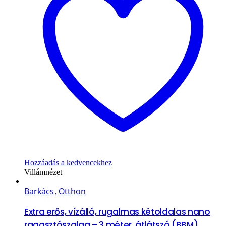
Hozzáadás a kedvencekhez
Villámnézet
Barkács
,
Otthon
Extra erős, vízálló, rugalmas kétoldalas nano
ragasztószalag – 3 méter, átlátszó (BBM)