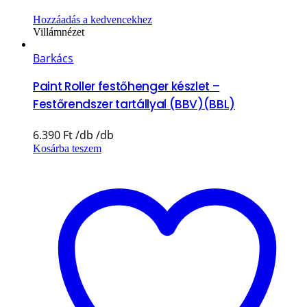
Hozzáadás a kedvencekhez
Villámnézet
Barkács
Paint Roller festőhenger készlet –
Festőrendszer tartállyal (BBV)(BBL)
6.390
Ft
Kosárba teszem