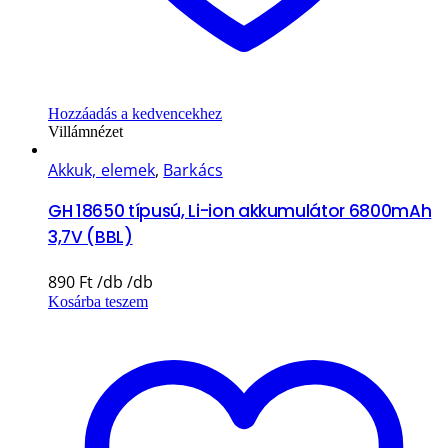
Hozzáadás a kedvencekhez
Villámnézet
Akkuk, elemek
,
Barkács
GH 18650 típusú, Li-ion akkumulátor 6800mAh
3,7V (BBL)
890
Ft
Kosárba teszem