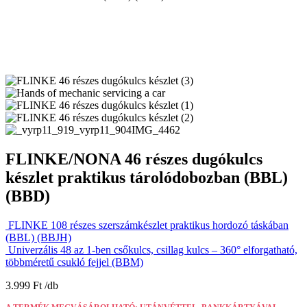
FLINKE/NONA 46 részes dugókulcs
készlet praktikus tárolódobozban (BBL)
(BBD)
FLINKE 108 részes szerszámkészlet praktikus hordozó táskában
(BBL) (BBJH)
Univerzális 48 az 1-ben csőkulcs, csillag kulcs – 360° elforgatható,
többméretű csukló fejjel (BBM)
3.999
Ft