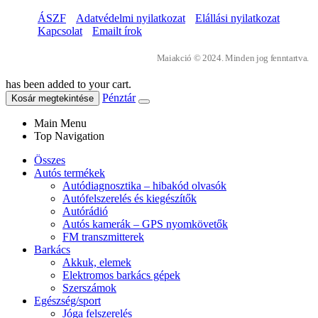
ÁSZF
Adatvédelmi nyilatkozat
Elállási nyilatkozat
Kapcsolat
Emailt írok
Maiakció © 2024. Minden jog fenntartva.
has been added to your cart.
Pénztár
Kosár megtekintése
Main Menu
Top Navigation
Összes
Autós termékek
Autódiagnosztika – hibakód olvasók
Autófelszerelés és kiegészítők
Autórádió
Autós kamerák – GPS nyomkövetők
FM transzmitterek
Barkács
Akkuk, elemek
Elektromos barkács gépek
Szerszámok
Egészség/sport
Jóga felszerelés