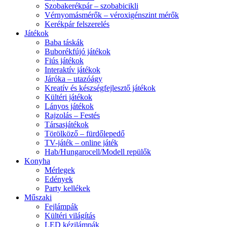
Szobakerékpár – szobabicikli
Vérnyomásmérők – véroxigénszint mérők
Kerékpár felszerelés
Játékok
Baba táskák
Buborékfújó játékok
Fiús játékok
Interaktív játékok
Járóka – utazóágy
Kreatív és készségfejlesztő játékok
Kültéri játékok
Lányos játékok
Rajzolás – Festés
Társasjátékok
Törölköző – fürdőlepedő
TV-játék – online játék
Hab/Hungarocell/Modell repülők
Konyha
Mérlegek
Edények
Party kellékek
Műszaki
Fejlámpák
Kültéri világítás
LED kézilámpák