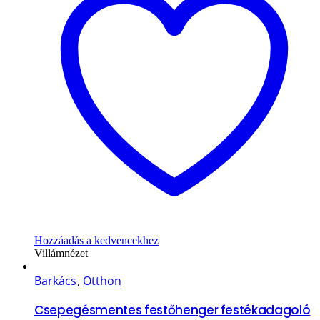
Hozzáadás a kedvencekhez
Villámnézet
Barkács
,
Otthon
Csepegésmentes festőhenger festékadagoló