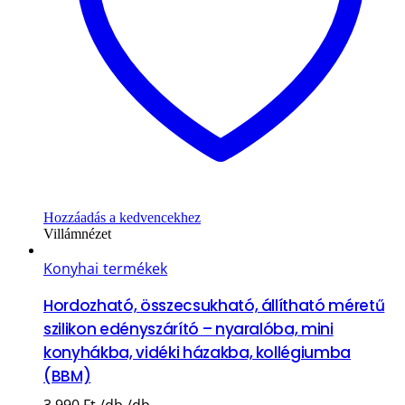
Hozzáadás a kedvencekhez
Villámnézet
Konyhai termékek
Hordozható, összecsukható, állítható méretű
szilikon edényszárító – nyaralóba, mini
konyhákba, vidéki házakba, kollégiumba
(BBM)