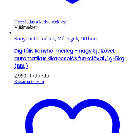
Hozzáadás a kedvencekhez
Villámnézet
Konyhai termékek
,
Mérlegek
,
Otthon
Digitális konyhai mérleg – nagy kijelzővel,
automatikus kikapcsolás funkcióval , 1g-5kg
(BBL)
2.990
Ft
Kosárba teszem