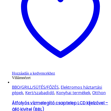
Hozzáadás a kedvencekhez
Villámnézet
BBQ/GRILL/SÜTÉS/FŐZÉS
,
Elektromos háztartási
gépek
,
Kert/szabadidő
,
Konyhai termékek
,
Otthon
Átfolyós vízmelegítő csaptelep LCD kijelzővel –
álló kivitel (BBL)