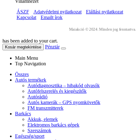
Villámnézet
ÁSZF
Adatvédelmi nyilatkozat
Elállási nyilatkozat
Kapcsolat
Emailt írok
Maiakció © 2024. Minden jog fenntartva.
has been added to your cart.
Pénztár
Kosár megtekintése
Main Menu
Top Navigation
Összes
Autós termékek
Autódiagnosztika – hibakód olvasók
Autófelszerelés és kiegészítők
Autórádió
Autós kamerák – GPS nyomkövetők
FM transzmitterek
Barkács
Akkuk, elemek
Elektromos barkács gépek
Szerszámok
Egészség/sport