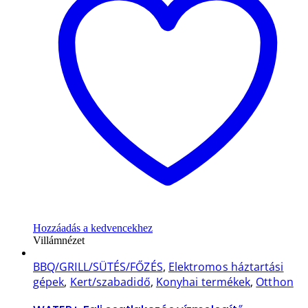
Hozzáadás a kedvencekhez
Villámnézet
BBQ/GRILL/SÜTÉS/FŐZÉS
,
Elektromos háztartási
gépek
,
Kert/szabadidő
,
Konyhai termékek
,
Otthon