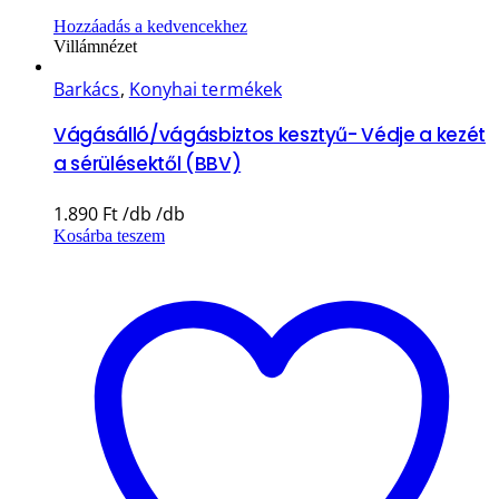
Hozzáadás a kedvencekhez
Villámnézet
Barkács
,
Konyhai termékek
Vágásálló/vágásbiztos kesztyű- Védje a kezét
a sérülésektől (BBV)
1.890
Ft
Kosárba teszem