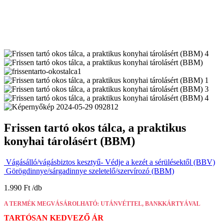
Frissen tartó okos tálca, a praktikus
konyhai tárolásért (BBM)
Vágásálló/vágásbiztos kesztyű- Védje a kezét a sérülésektől (BBV)
Görögdinnye/sárgadinnye szeletelő/szervírozó (BBM)
1.990
Ft
A TERMÉK MEGVÁSÁROLHATÓ: UTÁNVÉTTEL, BANKKÁRTYÁVAL
TARTÓSAN KEDVEZŐ ÁR