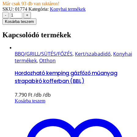
Már csak 93 db van raktáron!
SKU:
01774
Kategória:
Konyhai termékek
-
+
Kosárba teszem
Kapcsolódó termékek
BBQ/GRILL/SÜTÉS/FŐZÉS
,
Kert/szabadidő
,
Konyhai
termékek
,
Otthon
Hordozható kemping gázfőző műanyag
strapabíró kofferban (BBL)
7.790
Ft
Kosárba teszem