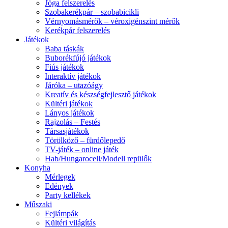
Jóga felszerelés
Szobakerékpár – szobabicikli
Vérnyomásmérők – véroxigénszint mérők
Kerékpár felszerelés
Játékok
Baba táskák
Buborékfújó játékok
Fiús játékok
Interaktív játékok
Járóka – utazóágy
Kreatív és készségfejlesztő játékok
Kültéri játékok
Lányos játékok
Rajzolás – Festés
Társasjátékok
Törölköző – fürdőlepedő
TV-játék – online játék
Hab/Hungarocell/Modell repülők
Konyha
Mérlegek
Edények
Party kellékek
Műszaki
Fejlámpák
Kültéri világítás