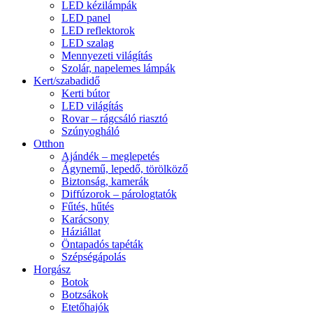
LED kézilámpák
LED panel
LED reflektorok
LED szalag
Mennyezeti világítás
Szolár, napelemes lámpák
Kert/szabadidő
Kerti bútor
LED világítás
Rovar – rágcsáló riasztó
Szúnyogháló
Otthon
Ajándék – meglepetés
Ágynemű, lepedő, törölköző
Biztonság, kamerák
Diffúzorok – párologtatók
Fűtés, hűtés
Karácsony
Háziállat
Öntapadós tapéták
Szépségápolás
Horgász
Botok
Botzsákok
Etetőhajók