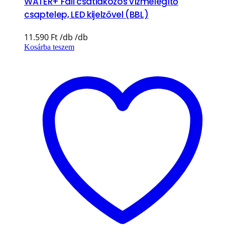
WATER+ Fali csatlakozós vízmelegítő
csaptelep, LED kijelzővel (BBL)
11.590
Ft
Kosárba teszem