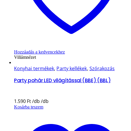
Hozzáadás a kedvencekhez
Villámnézet
Konyhai termékek
,
Party kellékek
,
Szórakozás
Party pohár LED világítással (BBE) (BBL)
1.590
Ft
Kosárba teszem