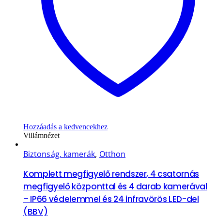
Hozzáadás a kedvencekhez
Villámnézet
Biztonság, kamerák
,
Otthon
Komplett megfigyelő rendszer, 4 csatornás
megfigyelő központtal és 4 darab kamerával
– IP66 védelemmel és 24 infravörös LED-del
(BBV)