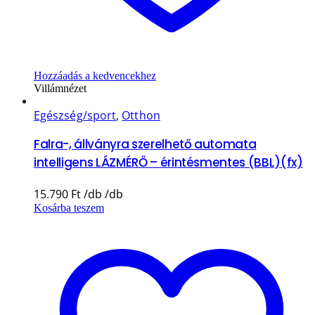
Hozzáadás a kedvencekhez
Villámnézet
Egészség/sport
,
Otthon
Falra-, állványra szerelhető automata
intelligens LÁZMÉRŐ – érintésmentes (BBL)(fx)
15.790
Ft
Kosárba teszem