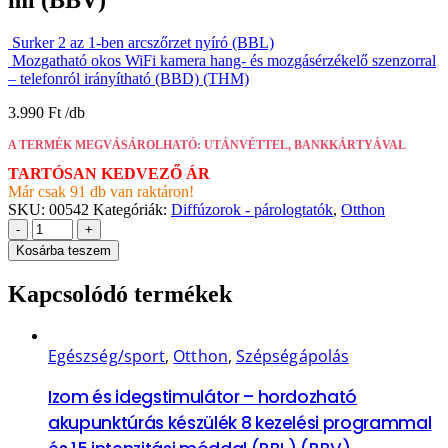
Surker 2 az 1-ben arcszőrzet nyíró (BBL)
Mozgatható okos WiFi kamera hang- és mozgásérzékelő szenzorral
– telefonról irányítható (BBD) (THM)
3.990
Ft
A TERMÉK MEGVÁSÁROLHATÓ: UTÁNVÉTTEL, BANKKÁRTYÁVAL
TARTÓSAN KEDVEZŐ ÁR
Már csak 91 db van raktáron!
SKU:
00542
Kategóriák:
Diffúzorok - párologtatók
,
Otthon
-
+
Kosárba teszem
Kapcsolódó termékek
Egészség/sport
,
Otthon
,
Szépségápolás
Izom és idegstimulátor – hordozható
akupunktúrás készülék 8 kezelési programmal