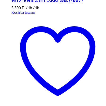
és 15 intenzitási móddal (BBL) (BBV)
5.390
Ft
Kosárba teszem