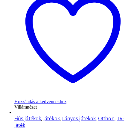
Hozzáadás a kedvencekhez
Villámnézet
Fiús játékok
,
Játékok
,
Lányos játékok
,
Otthon
,
TV-
játék