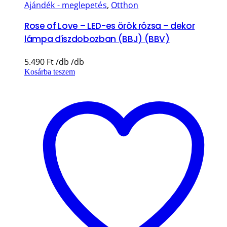
Ajándék - meglepetés
,
Otthon
Rose of Love – LED-es örök rózsa – dekor
lámpa díszdobozban (BBJ) (BBV)
5.490
Ft
Kosárba teszem