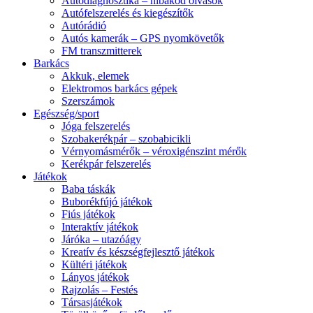
Autódiagnosztika – hibakód olvasók
Autófelszerelés és kiegészítők
Autórádió
Autós kamerák – GPS nyomkövetők
FM transzmitterek
Barkács
Akkuk, elemek
Elektromos barkács gépek
Szerszámok
Egészség/sport
Jóga felszerelés
Szobakerékpár – szobabicikli
Vérnyomásmérők – véroxigénszint mérők
Kerékpár felszerelés
Játékok
Baba táskák
Buborékfújó játékok
Fiús játékok
Interaktív játékok
Járóka – utazóágy
Kreatív és készségfejlesztő játékok
Kültéri játékok
Lányos játékok
Rajzolás – Festés
Társasjátékok