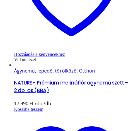
Hozzáadás a kedvencekhez
Villámnézet
Ágynemű, lepedő, törölköző
,
Otthon
NATURE+ Prémium merinóflór ágynemű szett –
2 db-os (BBA)
17.990
Ft
Kosárba teszem