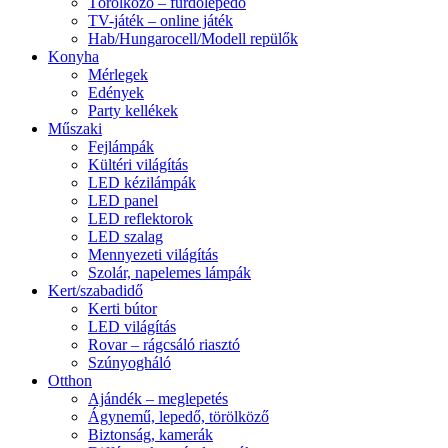
Törölköző – fürdőlepedő
TV-játék – online játék
Hab/Hungarocell/Modell repülők
Konyha
Mérlegek
Edények
Party kellékek
Műszaki
Fejlámpák
Kültéri világítás
LED kézilámpák
LED panel
LED reflektorok
LED szalag
Mennyezeti világítás
Szolár, napelemes lámpák
Kert/szabadidő
Kerti bútor
LED világítás
Rovar – rágcsáló riasztó
Szúnyogháló
Otthon
Ajándék – meglepetés
Ágynemű, lepedő, törölköző
Biztonság, kamerák