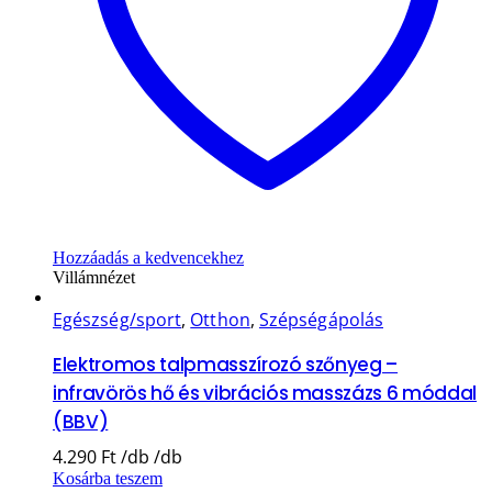
Hozzáadás a kedvencekhez
Villámnézet
Egészség/sport
,
Otthon
,
Szépségápolás
Elektromos talpmasszírozó szőnyeg –
infravörös hő és vibrációs masszázs 6 móddal
(BBV)
4.290
Ft
Kosárba teszem