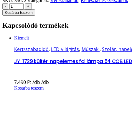
SKU:
33672
Kategóriák:
Kert/szabadidő
,
Kertészkedés/szerszámok
-
+
Kosárba teszem
Kapcsolódó termékek
Kiemelt
Kert/szabadidő
,
LED világítás
,
Műszaki
,
Szolár, nape
JY-1729 kültéri napelemes falilámpa 54 COB LED
7.490
Ft
Kosárba teszem