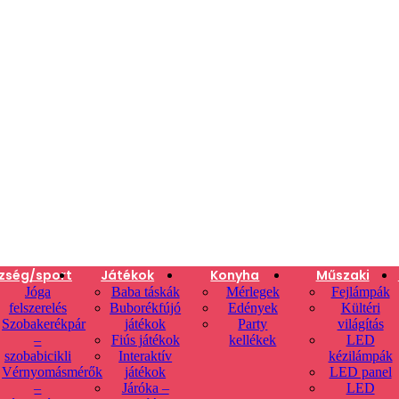
zség/sport
Játékok
Konyha
Műszaki
Jóga
Baba táskák
Mérlegek
Fejlámpák
felszerelés
Buborékfújó
Edények
Kültéri
Szobakerékpár
játékok
Party
világítás
–
Fiús játékok
kellékek
LED
szobabicikli
Interaktív
kézilámpák
Vérnyomásmérők
játékok
LED panel
–
Járóka –
LED