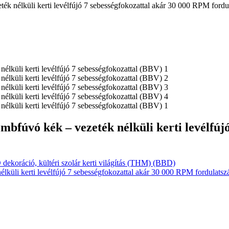
nélküli kerti levélfújó 7 sebességfokozattal akár 30 000 RPM ford
úvó kék – vezeték nélküli kerti levélfújó
ekoráció, kültéri szolár kerti világítás (THM) (BBD)
üli kerti levélfújó 7 sebességfokozattal akár 30 000 RPM fordulat