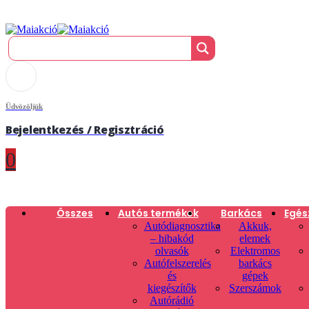
Üdvözöljük
Bejelentkezés / Regisztráció
0
Összes
Autós termékek
Barkács
Egés
Autódiagnosztika
Akkuk,
– hibakód
elemek
olvasók
Elektromos
Autófelszerelés
barkács
és
gépek
kiegészítők
Szerszámok
Autórádió