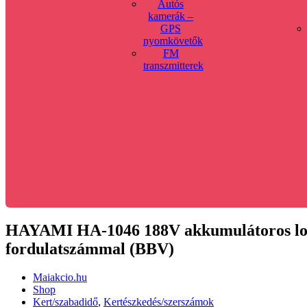
Autós
kamerák –
GPS
nyomkövetők
FM
transzmitterek
HAYAMI HA-1046 188V akkumulátoros lombf
fordulatszámmal (BBV)
Maiakcio.hu
Shop
Kert/szabadidő
,
Kertészkedés/szerszámok