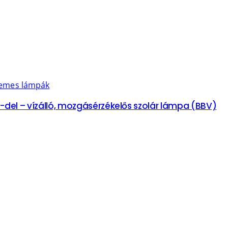
lemes lámpák
-del – vízálló, mozgásérzékelős szolár lámpa (BBV)