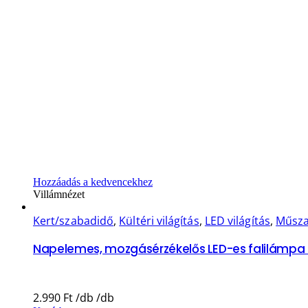
Hozzáadás a kedvencekhez
Villámnézet
Kert/szabadidő
,
Kültéri világítás
,
LED világítás
,
Műsza
Napelemes, mozgásérzékelős LED-es falilámpa 
2.990
Ft