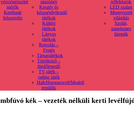
véroxigénszint
utazóágy
reflektorok
mérők
Kreatív és
LED szalag
Kerékpár
készségfejlesztő
Mennyezeti
felszerelés
játékok
világítás
Kültéri
Szolár,
játékok
napelemes
Lányos
lámpák
játékok
Rajzolás –
Festés
Társasjátékok
Törölköző –
fürdőlepedő
TV-játék –
online játék
Hab/Hungarocell/Modell
repülők
úvó kék – vezeték nélküli kerti levélfújó