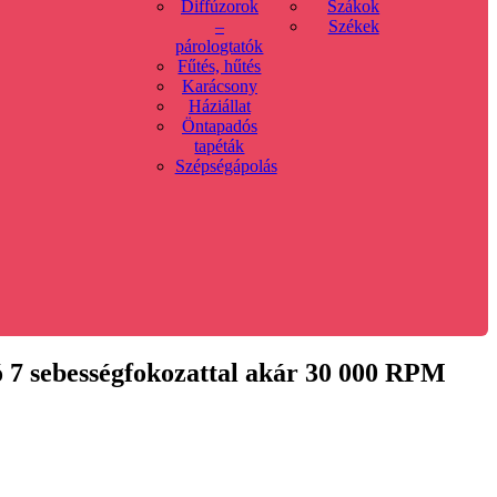
Diffúzorok
Szákok
–
Székek
párologtatók
Fűtés, hűtés
Karácsony
Háziállat
Öntapadós
tapéták
Szépségápolás
 7 sebességfokozattal akár 30 000 RPM