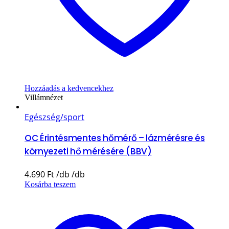
Hozzáadás a kedvencekhez
Villámnézet
Egészség/sport
OC Érintésmentes hőmérő – lázmérésre és
környezeti hő mérésére (BBV)
4.690
Ft
Kosárba teszem