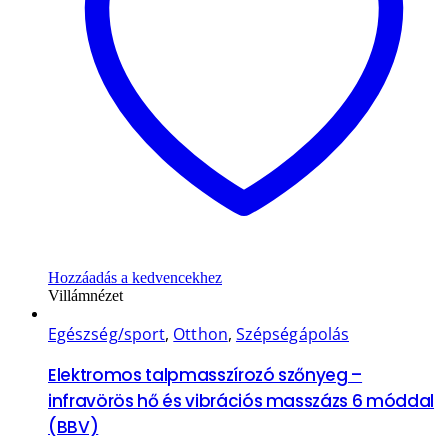
Hozzáadás a kedvencekhez
Villámnézet
Egészség/sport
,
Otthon
,
Szépségápolás
Elektromos talpmasszírozó szőnyeg –
infravörös hő és vibrációs masszázs 6 móddal
(BBV)