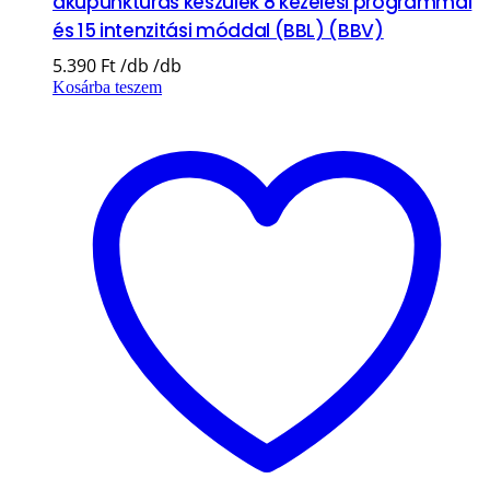
akupunktúrás készülék 8 kezelési programmal
és 15 intenzitási móddal (BBL) (BBV)
5.390
Ft
Kosárba teszem