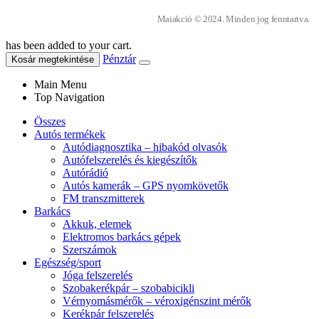
Maiakció © 2024. Minden jog fenntartva.
has been added to your cart.
Pénztár
Kosár megtekintése
Main Menu
Top Navigation
Összes
Autós termékek
Autódiagnosztika – hibakód olvasók
Autófelszerelés és kiegészítők
Autórádió
Autós kamerák – GPS nyomkövetők
FM transzmitterek
Barkács
Akkuk, elemek
Elektromos barkács gépek
Szerszámok
Egészség/sport
Jóga felszerelés
Szobakerékpár – szobabicikli
Vérnyomásmérők – véroxigénszint mérők
Kerékpár felszerelés