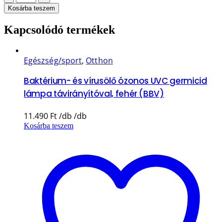
Kosárba teszem
Kapcsolódó termékek
Egészség/sport
,
Otthon
Baktérium- és vírusölő ózonos UVC germicid
lámpa távirányítóval, fehér (BBV)
11.490
Ft
Kosárba teszem