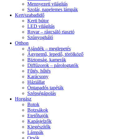
Mennyezeti világítás
Szolár, napelemes lámpák
Kert/szabadidő
Kerti bútor
LED világítás
Rovar – rágcsáló riasztó
Szúnyogháló
Otthon
Ajándék – meglepetés
Ágynemű, lepedő, törölköző
Biztonság, kamerák
Diffúzorok – párologtatók
Fűtés, hűtés
Karácsony
Háziállat
Öntapadós tapéták
Szépségápolás
Horgász
Botok
Botzsákok
Etetőhajók
Kapásjelzők
Kiegészítők
Lámpák
Orsók