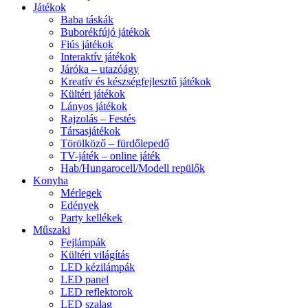
Játékok
Baba táskák
Buborékfújó játékok
Fiús játékok
Interaktív játékok
Járóka – utazóágy
Kreatív és készségfejlesztő játékok
Kültéri játékok
Lányos játékok
Rajzolás – Festés
Társasjátékok
Törölköző – fürdőlepedő
TV-játék – online játék
Hab/Hungarocell/Modell repülők
Konyha
Mérlegek
Edények
Party kellékek
Műszaki
Fejlámpák
Kültéri világítás
LED kézilámpák
LED panel
LED reflektorok
LED szalag