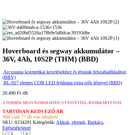
Hoverboard és segway akkumulátor –
36V, 4Ah, 10S2P (THM) (BBD)
Arcszauna kozmetikai kezelésekhez és légutak felszabadításához
(BBV)
BL-927 elemes COB LED fejlámpa extra erős fénnyel (BBD)
20.490
Ft
A TERMÉK MEGVÁSÁROLHATÓ: UTÁNVÉTTEL, BANKKÁRTYÁVAL
TARTÓSAN KEDVEZŐ ÁR
Már csak 77 db van raktáron!
SKU:
0234201
Kategóriák:
Akkuk, elemek
,
Barkács
,
Egészség/sport
-
+