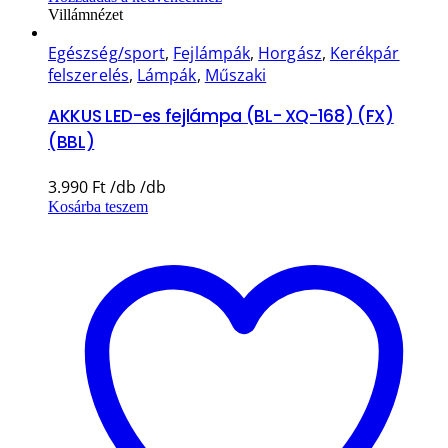
Villámnézet
Egészség/sport
,
Fejlámpák
,
Horgász
,
Kerékpár
felszerelés
,
Lámpák
,
Műszaki
AKKUS LED-es fejlámpa (BL- XQ-168) (FX)
(BBL)
3.990
Ft
Kosárba teszem