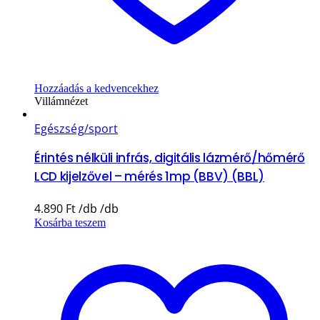
Hozzáadás a kedvencekhez
Villámnézet
Egészség/sport
Érintés nélküli infrás, digitális lázmérő/hőmérő
LCD kijelzővel – mérés 1mp (BBV) (BBL)
4.890
Ft
Kosárba teszem