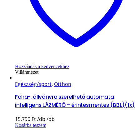
Hozzáadás a kedvencekhez
Villámnézet
Egészség/sport
,
Otthon
Falra-, állványra szerelhető automata
intelligens LÁZMÉRŐ – érintésmentes (BBL)(fx)
15.790
Ft
Kosárba teszem