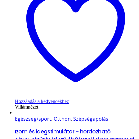
Hozzáadás a kedvencekhez
Villámnézet
Egészség/sport
,
Otthon
,
Szépségápolás
Izom és idegstimulátor – hordozható