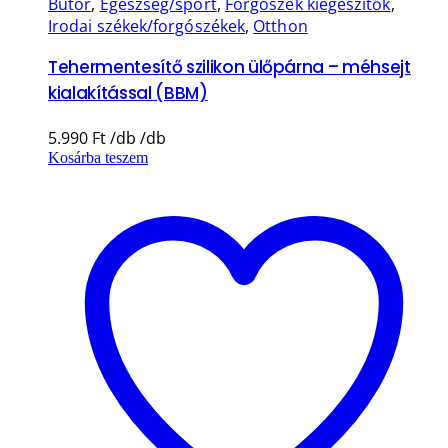
Bútor
,
Egészség/sport
,
Forgószék kiegészítők
,
Irodai székek/forgószékek
,
Otthon
Tehermentesítő szilikon ülőpárna – méhsejt
kialakítással (BBM)
5.990
Ft
Kosárba teszem