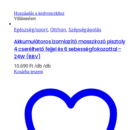
Hozzáadás a kedvencekhez
Villámnézet
Egészség/sport
,
Otthon
,
Szépségápolás
Akkumulátoros izomlazító masszírozó pisztoly
4 cserélhető fejjel és 6 sebességfokozattal –
24W (BBV)
10.690
Ft
Kosárba teszem