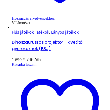
Hozzáadás a kedvencekhez
Villámnézet
Fiús játékok
,
Játékok
,
Lányos játékok
Dinoszauruszos projektor – kivetítő
gyerekeknek (BBJ)
1.690
Ft
Kosárba teszem