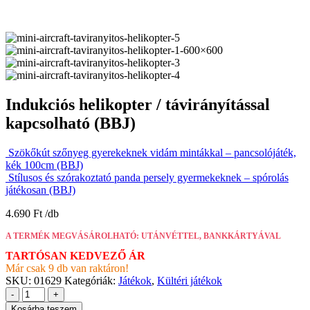
Indukciós helikopter / távirányítással
kapcsolható (BBJ)
Szökőkút szőnyeg gyerekeknek vidám mintákkal – pancsolójáték,
kék 100cm (BBJ)
Stílusos és szórakoztató panda persely gyermekeknek – spórolás
játékosan (BBJ)
4.690
Ft
A TERMÉK MEGVÁSÁROLHATÓ: UTÁNVÉTTEL, BANKKÁRTYÁVAL
TARTÓSAN KEDVEZŐ ÁR
Már csak 9 db van raktáron!
SKU:
01629
Kategóriák:
Játékok
,
Kültéri játékok
-
+
Kosárba teszem