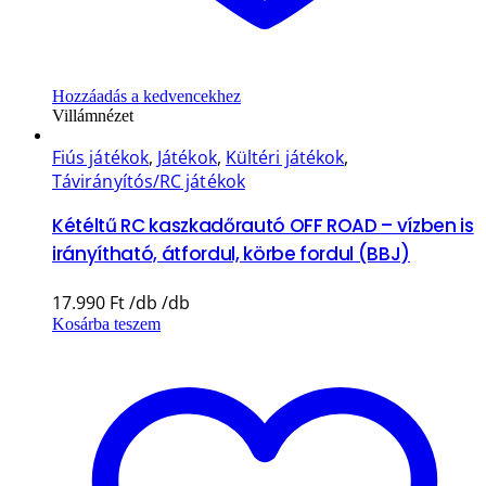
Hozzáadás a kedvencekhez
Villámnézet
Fiús játékok
,
Játékok
,
Kültéri játékok
,
Távirányítós/RC játékok
Kétéltű RC kaszkadőrautó OFF ROAD – vízben is
irányítható, átfordul, körbe fordul (BBJ)
17.990
Ft
Kosárba teszem