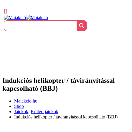
Indukciós helikopter / távirányítással
kapcsolható (BBJ)
Maiakcio.hu
Shop
Játékok
,
Kültéri játékok
Indukciós helikopter / távirányítással kapcsolható (BBJ)