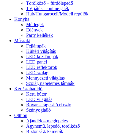
Törölköző – fürdőlepedő
TV-játék – online játék
Hab/Hungarocell/Modell repülők
Konyha
Mérlegek
Edények
Party kellékek
Műszaki
Fejlámpák
Kültéri világítás
LED kézilámpák
LED panel
LED reflektorok
LED szalag
Mennyezeti világítás
Szolár, napelemes lámpák
Kert/szabadidő
Kerti bútor
LED világítás
Rovar – rágcsáló riasztó
Szúnyogháló
Otthon
Ajándék – meglepetés
Ágynemű, lepedő, törölköző
Biztonság, kamerák