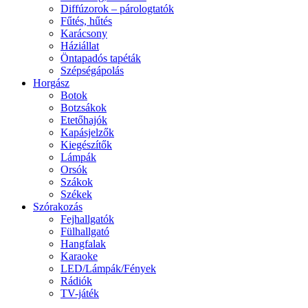
Diffúzorok – párologtatók
Fűtés, hűtés
Karácsony
Háziállat
Öntapadós tapéták
Szépségápolás
Horgász
Botok
Botzsákok
Etetőhajók
Kapásjelzők
Kiegészítők
Lámpák
Orsók
Szákok
Székek
Szórakozás
Fejhallgatók
Fülhallgató
Hangfalak
Karaoke
LED/Lámpák/Fények
Rádiók
TV-játék