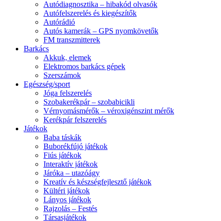
Autódiagnosztika – hibakód olvasók
Autófelszerelés és kiegészítők
Autórádió
Autós kamerák – GPS nyomkövetők
FM transzmitterek
Barkács
Akkuk, elemek
Elektromos barkács gépek
Szerszámok
Egészség/sport
Jóga felszerelés
Szobakerékpár – szobabicikli
Vérnyomásmérők – véroxigénszint mérők
Kerékpár felszerelés
Játékok
Baba táskák
Buborékfújó játékok
Fiús játékok
Interaktív játékok
Járóka – utazóágy
Kreatív és készségfejlesztő játékok
Kültéri játékok
Lányos játékok
Rajzolás – Festés
Társasjátékok