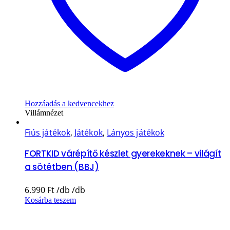
Hozzáadás a kedvencekhez
Villámnézet
Fiús játékok
,
Játékok
,
Lányos játékok
FORTKID várépítő készlet gyerekeknek – világít
a sötétben (BBJ)
6.990
Ft
Kosárba teszem