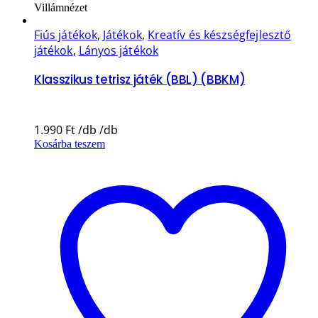
Villámnézet
Fiús játékok
,
Játékok
,
Kreatív és készségfejlesztő
játékok
,
Lányos játékok
Klasszikus tetrisz játék (BBL) (BBKM)
1.990
Ft
Kosárba teszem