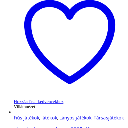
Hozzáadás a kedvencekhez
Villámnézet
Fiús játékok
,
Játékok
,
Lányos játékok
,
Társasjátékok