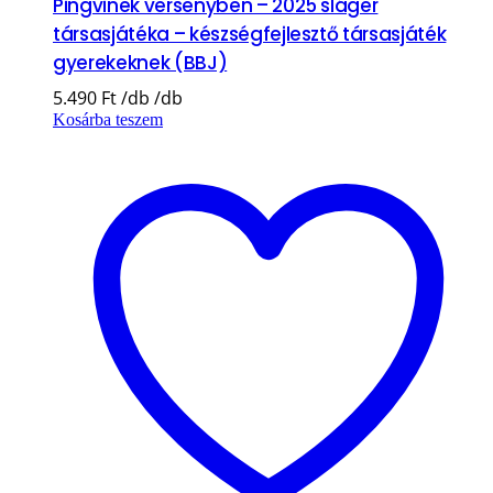
Pingvinek versenyben – 2025 sláger
társasjátéka – készségfejlesztő társasjáték
gyerekeknek (BBJ)
5.490
Ft
Kosárba teszem