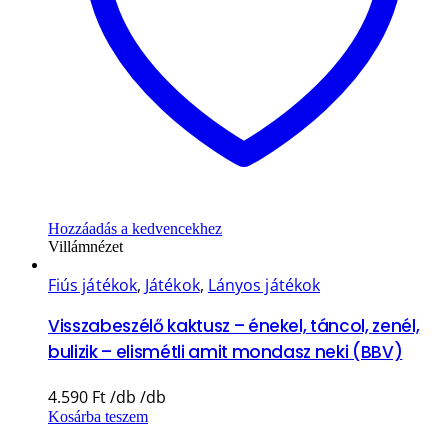
Hozzáadás a kedvencekhez
Villámnézet
Fiús játékok
,
Játékok
,
Lányos játékok
Visszabeszélő kaktusz – énekel, táncol, zenél,
bulizik – elismétli amit mondasz neki (BBV)
4.590
Ft
Kosárba teszem