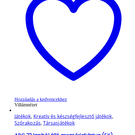
Hozzáadás a kedvencekhez
Villámnézet
Játékok
,
Kreatív és készségfejlesztő játékok
,
Szórakozás
,
Társasjátékok