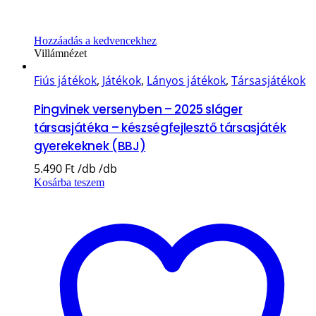
Hozzáadás a kedvencekhez
Villámnézet
Fiús játékok
,
Játékok
,
Lányos játékok
,
Társasjátékok
Pingvinek versenyben – 2025 sláger
társasjátéka – készségfejlesztő társasjáték
gyerekeknek (BBJ)
5.490
Ft
Kosárba teszem