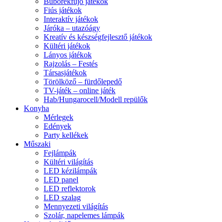
Buborékfújó játékok
Fiús játékok
Interaktív játékok
Járóka – utazóágy
Kreatív és készségfejlesztő játékok
Kültéri játékok
Lányos játékok
Rajzolás – Festés
Társasjátékok
Törölköző – fürdőlepedő
TV-játék – online játék
Hab/Hungarocell/Modell repülők
Konyha
Mérlegek
Edények
Party kellékek
Műszaki
Fejlámpák
Kültéri világítás
LED kézilámpák
LED panel
LED reflektorok
LED szalag
Mennyezeti világítás
Szolár, napelemes lámpák