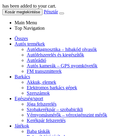
has been added to your cart.
Pénztár
Kosár megtekintése
Main Menu
Top Navigation
Összes
Autós termékek
Autódiagnosztika – hibakód olvasók
Autófelszerelés és kiegészítők
Autórádió
Autós kamerák – GPS nyomkövetők
FM transzmitterek
Barkács
Akkuk, elemek
Elektromos barkács gépek
Szerszámok
Egészség/sport
Jóga felszerelés
Szobakerékpár – szobabicikli
Vérnyomásmérők – véroxigénszint mérők
Kerékpár felszerelés
Játékok
Baba táskák