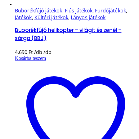
Buborékfújó játékok
,
Fiús játékok
,
Fürdőjátékok
,
Játékok
,
Kültéri játékok
,
Lányos játékok
Buborékfújó helikopter – világít és zenél –
sárga (BBJ)
4.690
Ft
Kosárba teszem