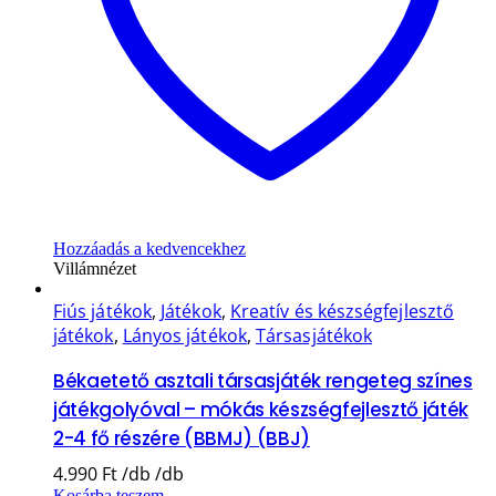
Hozzáadás a kedvencekhez
Villámnézet
Fiús játékok
,
Játékok
,
Kreatív és készségfejlesztő
játékok
,
Lányos játékok
,
Társasjátékok
Békaetető asztali társasjáték rengeteg színes
játékgolyóval – mókás készségfejlesztő játék
2-4 fő részére (BBMJ) (BBJ)
4.990
Ft
Kosárba teszem