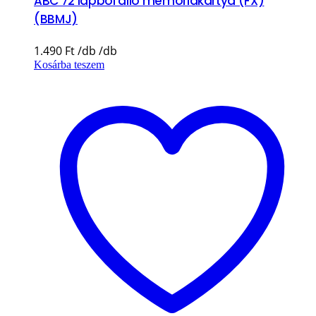
ABC 72 lapból álló memóriakártya (FX)
(BBMJ)
1.490
Ft
Kosárba teszem