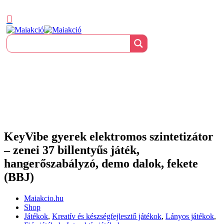
KeyVibe gyerek elektromos szintetizátor
– zenei 37 billentyűs játék,
hangerőszabályzó, demo dalok, fekete
(BBJ)
Maiakcio.hu
Shop
Játékok
,
Kreatív és készségfejlesztő játékok
,
Lányos játékok
,