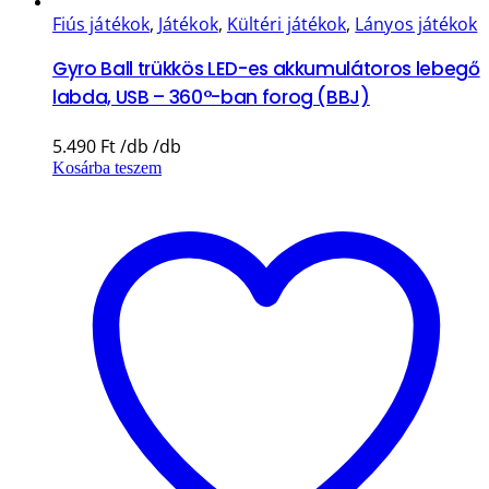
Fiús játékok
,
Játékok
,
Kültéri játékok
,
Lányos játékok
Gyro Ball trükkös LED-es akkumulátoros lebegő
labda, USB – 360°-ban forog (BBJ)
5.490
Ft
Kosárba teszem