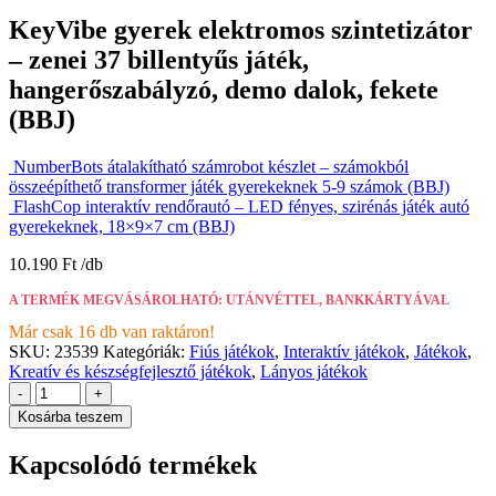
KeyVibe gyerek elektromos szintetizátor
– zenei 37 billentyűs játék,
hangerőszabályzó, demo dalok, fekete
(BBJ)
NumberBots átalakítható számrobot készlet – számokból
összeépíthető transformer játék gyerekeknek 5-9 számok (BBJ)
FlashCop interaktív rendőrautó – LED fényes, szirénás játék autó
gyerekeknek, 18×9×7 cm (BBJ)
10.190
Ft
A TERMÉK MEGVÁSÁROLHATÓ: UTÁNVÉTTEL, BANKKÁRTYÁVAL
Már csak 16 db van raktáron!
SKU:
23539
Kategóriák:
Fiús játékok
,
Interaktív játékok
,
Játékok
,
Kreatív és készségfejlesztő játékok
,
Lányos játékok
-
+
Kosárba teszem
Kapcsolódó termékek