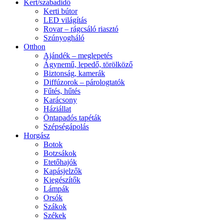
Kert/szabadidő
Kerti bútor
LED világítás
Rovar – rágcsáló riasztó
Szúnyogháló
Otthon
Ajándék – meglepetés
Ágynemű, lepedő, törölköző
Biztonság, kamerák
Diffúzorok – párologtatók
Fűtés, hűtés
Karácsony
Háziállat
Öntapadós tapéták
Szépségápolás
Horgász
Botok
Botzsákok
Etetőhajók
Kapásjelzők
Kiegészítők
Lámpák
Orsók
Szákok
Székek