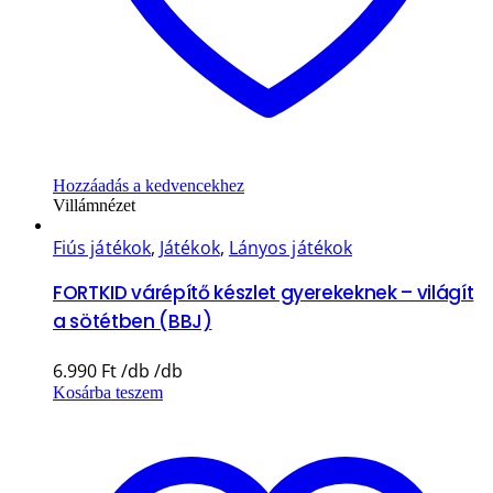
Hozzáadás a kedvencekhez
Villámnézet
Fiús játékok
,
Játékok
,
Lányos játékok
FORTKID várépítő készlet gyerekeknek – világít
a sötétben (BBJ)
6.990
Ft
Kosárba teszem