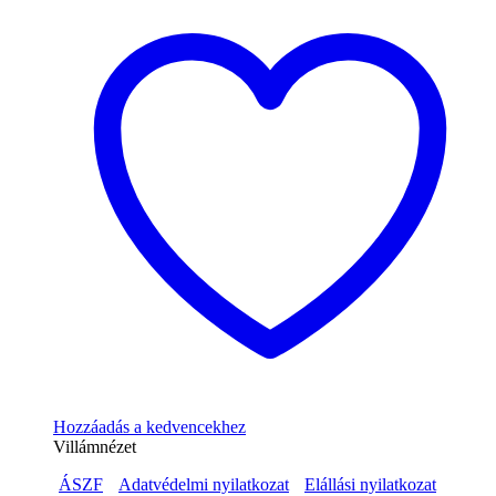
Hozzáadás a kedvencekhez
Villámnézet
ÁSZF
Adatvédelmi nyilatkozat
Elállási nyilatkozat