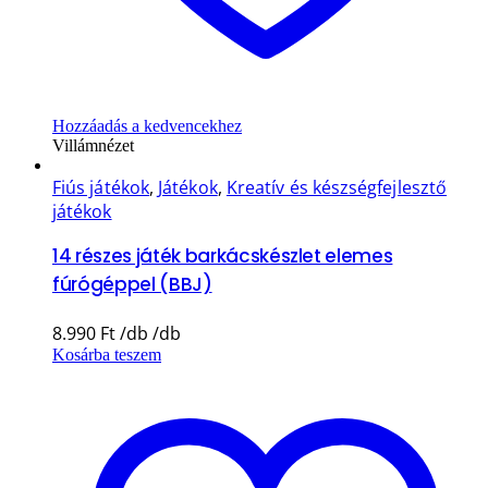
Hozzáadás a kedvencekhez
Villámnézet
Fiús játékok
,
Játékok
,
Kreatív és készségfejlesztő
játékok
14 részes játék barkácskészlet elemes
fúrógéppel (BBJ)
8.990
Ft
Kosárba teszem