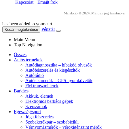
Kapcsolat
Emailt írok
Maiakció © 2024. Minden jog fenntartva.
has been added to your cart.
Pénztár
Kosár megtekintése
Main Menu
Top Navigation
Összes
Autós termékek
Autódiagnosztika – hibakód olvasók
Autófelszerelés és kiegészítők
Autórádió
Autós kamerák – GPS nyomkövetők
FM transzmitterek
Barkács
Akkuk, elemek
Elektromos barkács gépek
Szerszámok
Egészség/sport
Jóga felszerelés
Szobakerékpár – szobabicikli
Vérnyomásmérők – véroxigénszint mérők