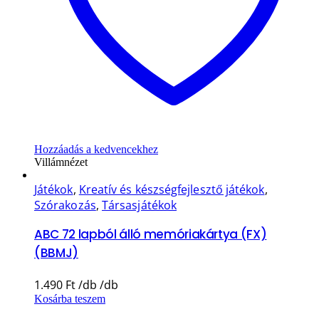
Hozzáadás a kedvencekhez
Villámnézet
Játékok
,
Kreatív és készségfejlesztő játékok
,
Szórakozás
,
Társasjátékok
ABC 72 lapból álló memóriakártya (FX)
(BBMJ)
1.490
Ft
Kosárba teszem