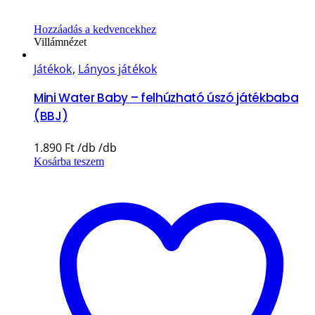
Hozzáadás a kedvencekhez
Villámnézet
Játékok
,
Lányos játékok
Mini Water Baby – felhúzható úszó játékbaba
(BBJ)
1.890
Ft
Kosárba teszem