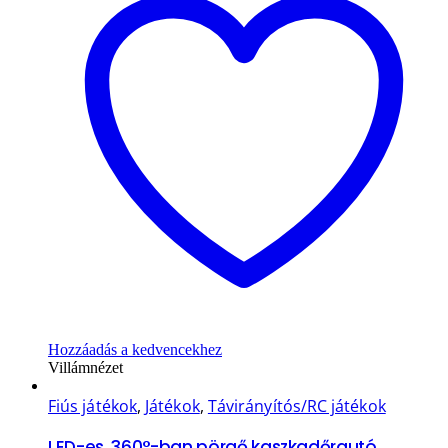
Hozzáadás a kedvencekhez
Villámnézet
Fiús játékok
,
Játékok
,
Távirányítós/RC játékok
LED-es, 360°-ban pörgő kaszkadőrautó