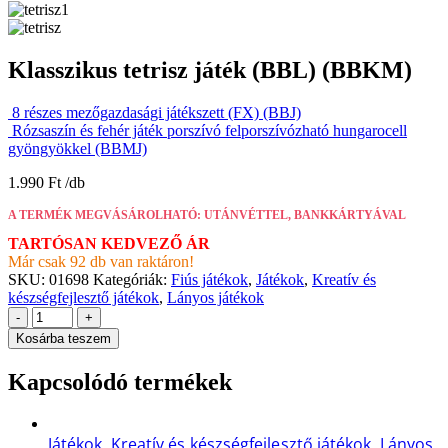
Klasszikus tetrisz játék (BBL) (BBKM)
8 részes mezőgazdasági játékszett (FX) (BBJ)
Rózsaszín és fehér játék porszívó felporszívózható hungarocell
gyöngyökkel (BBMJ)
1.990
Ft
A TERMÉK MEGVÁSÁROLHATÓ: UTÁNVÉTTEL, BANKKÁRTYÁVAL
TARTÓSAN KEDVEZŐ ÁR
Már csak 92 db van raktáron!
SKU:
01698
Kategóriák:
Fiús játékok
,
Játékok
,
Kreatív és
készségfejlesztő játékok
,
Lányos játékok
-
+
Kosárba teszem
Kapcsolódó termékek
Játékok
,
Kreatív és készségfejlesztő játékok
,
Lányos