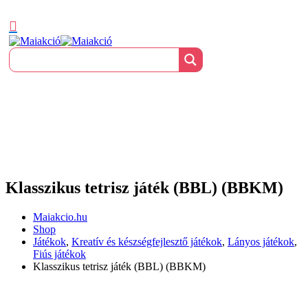
Klasszikus tetrisz játék (BBL) (BBKM)
Maiakcio.hu
Shop
Játékok
,
Kreatív és készségfejlesztő játékok
,
Lányos játékok
,
Fiús játékok
Klasszikus tetrisz játék (BBL) (BBKM)