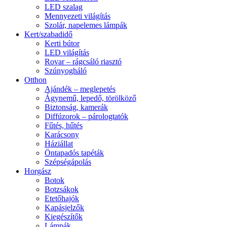
LED szalag
Mennyezeti világítás
Szolár, napelemes lámpák
Kert/szabadidő
Kerti bútor
LED világítás
Rovar – rágcsáló riasztó
Szúnyogháló
Otthon
Ajándék – meglepetés
Ágynemű, lepedő, törölköző
Biztonság, kamerák
Diffúzorok – párologtatók
Fűtés, hűtés
Karácsony
Háziállat
Öntapadós tapéták
Szépségápolás
Horgász
Botok
Botzsákok
Etetőhajók
Kapásjelzők
Kiegészítők
Lámpák