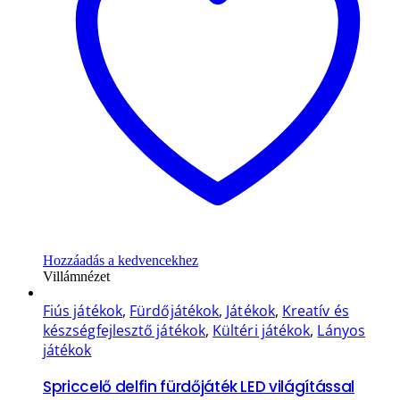
Hozzáadás a kedvencekhez
Villámnézet
Fiús játékok
,
Fürdőjátékok
,
Játékok
,
Kreatív és
készségfejlesztő játékok
,
Kültéri játékok
,
Lányos
játékok
Spriccelő delfin fürdőjáték LED világítással