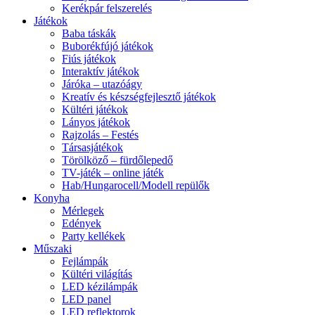
Kerékpár felszerelés
Játékok
Baba táskák
Buborékfújó játékok
Fiús játékok
Interaktív játékok
Járóka – utazóágy
Kreatív és készségfejlesztő játékok
Kültéri játékok
Lányos játékok
Rajzolás – Festés
Társasjátékok
Törölköző – fürdőlepedő
TV-játék – online játék
Hab/Hungarocell/Modell repülők
Konyha
Mérlegek
Edények
Party kellékek
Műszaki
Fejlámpák
Kültéri világítás
LED kézilámpák
LED panel
LED reflektorok