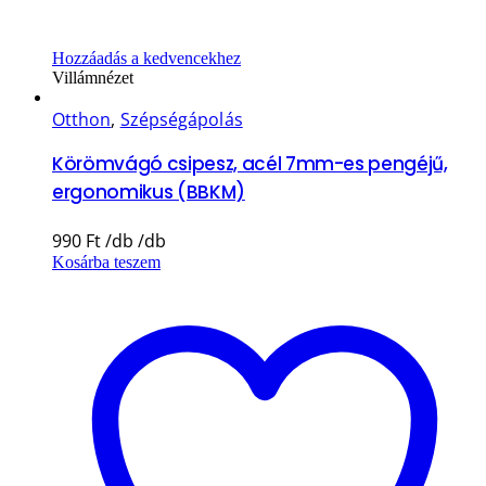
Hozzáadás a kedvencekhez
Villámnézet
Otthon
,
Szépségápolás
Körömvágó csipesz, acél 7mm-es pengéjű,
ergonomikus (BBKM)
990
Ft
Kosárba teszem