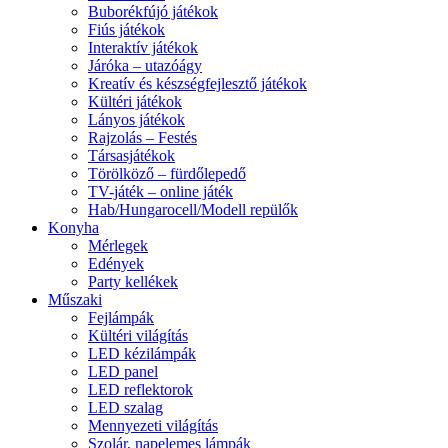
Buborékfújó játékok
Fiús játékok
Interaktív játékok
Járóka – utazóágy
Kreatív és készségfejlesztő játékok
Kültéri játékok
Lányos játékok
Rajzolás – Festés
Társasjátékok
Törölköző – fürdőlepedő
TV-játék – online játék
Hab/Hungarocell/Modell repülők
Konyha
Mérlegek
Edények
Party kellékek
Műszaki
Fejlámpák
Kültéri világítás
LED kézilámpák
LED panel
LED reflektorok
LED szalag
Mennyezeti világítás
Szolár, napelemes lámpák