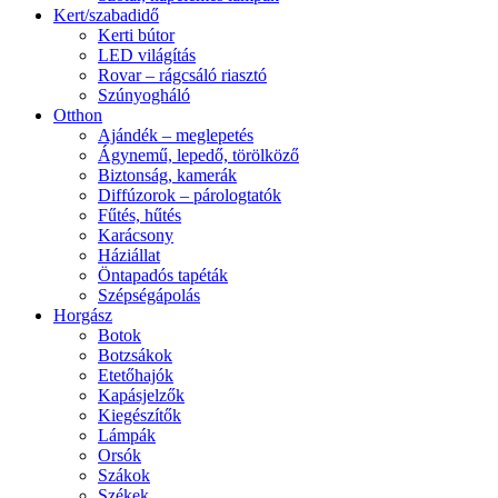
Kert/szabadidő
Kerti bútor
LED világítás
Rovar – rágcsáló riasztó
Szúnyogháló
Otthon
Ajándék – meglepetés
Ágynemű, lepedő, törölköző
Biztonság, kamerák
Diffúzorok – párologtatók
Fűtés, hűtés
Karácsony
Háziállat
Öntapadós tapéták
Szépségápolás
Horgász
Botok
Botzsákok
Etetőhajók
Kapásjelzők
Kiegészítők
Lámpák
Orsók
Szákok
Székek