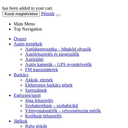
has been added to your cart.
Pénztár
Kosár megtekintése
Main Menu
Top Navigation
Összes
Autós termékek
Autódiagnosztika – hibakód olvasók
Autófelszerelés és kiegészítők
Autórádió
Autós kamerák – GPS nyomkövetők
FM transzmitterek
Barkács
Akkuk, elemek
Elektromos barkács gépek
Szerszámok
Egészség/sport
Jóga felszerelés
Szobakerékpár – szobabicikli
Vérnyomásmérők – véroxigénszint mérők
Kerékpár felszerelés
Játékok
Baba táskák