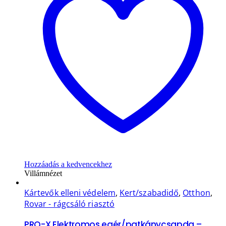
Hozzáadás a kedvencekhez
Villámnézet
Kártevők elleni védelem
,
Kert/szabadidő
,
Otthon
,
Rovar - rágcsáló riasztó
PRO-X Elektromos egér/patkánycsapda –