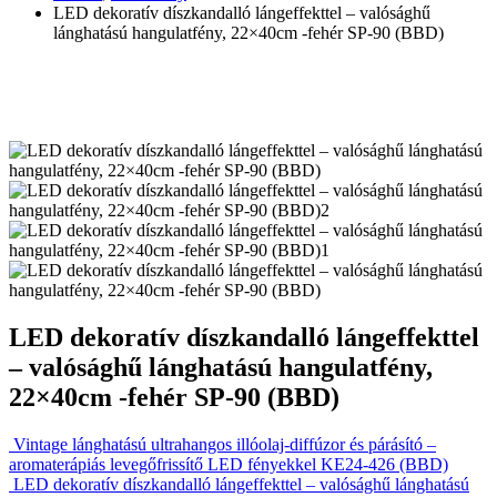
LED dekoratív díszkandalló lángeffekttel – valósághű
lánghatású hangulatfény, 22×40cm -fehér SP-90 (BBD)
LED dekoratív díszkandalló lángeffekttel
– valósághű lánghatású hangulatfény,
22×40cm -fehér SP-90 (BBD)
Vintage lánghatású ultrahangos illóolaj-diffúzor és párásító –
aromaterápiás levegőfrissítő LED fényekkel KE24-426 (BBD)
LED dekoratív díszkandalló lángeffekttel – valósághű lánghatású