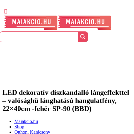
LED dekoratív díszkandalló lángeffekttel
– valósághű lánghatású hangulatfény,
22×40cm -fehér SP-90 (BBD)
Maiakcio.hu
Shop
Otthon
,
Karácsony