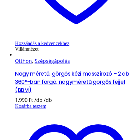
Hozzáadás a kedvencekhez
Villámnézet
Otthon
,
Szépségápolás
Nagy méretű, görgős kézi masszírozó – 2 db
360°-ban forgó, nagyméretű görgős fejjel
(BBM)
1.990
Ft
Kosárba teszem