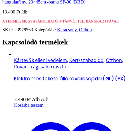
hangulatfény, 23×45cm -barna SP-90 (BBD)
13.490
Ft
A TERMÉK MEGVÁSÁROLHATÓ: UTÁNVÉTTEL, BANKKÁRTYÁVAL
SKU:
23978563
Kategóriák:
Karácsony
,
Otthon
Kapcsolódó termékek
Kártevők elleni védelem
,
Kert/szabadidő
,
Otthon
,
Rovar - rágcsáló riasztó
Elektromos fekete álló rovarcsapda (GL) (FX)
3.490
Ft
Kosárba teszem