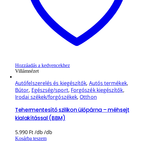
Hozzáadás a kedvencekhez
Villámnézet
Autófelszerelés és kiegészítők
,
Autós termékek
,
Bútor
,
Egészség/sport
,
Forgószék kiegészítők
,
Irodai székek/forgószékek
,
Otthon
Tehermentesítő szilikon ülőpárna – méhsejt
kialakítással (BBM)
5.990
Ft
Kosárba teszem