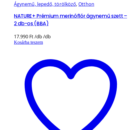
Ágynemű, lepedő, törölköző
,
Otthon
NATURE+ Prémium merinóflór ágynemű szett –
2 db-os (BBA)
17.990
Ft
Kosárba teszem