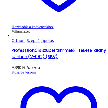
Hozzáadás a kedvencekhez
Villámnézet
Otthon
,
Szépségápolás
Professzionális szuper trimmelő – fekete-arany
színben (V-082) (BBV)
9.390
Ft
Kosárba teszem