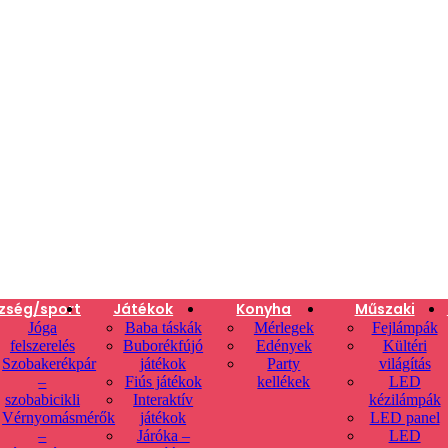
zség/sport
Játékok
Konyha
Műszaki
Jóga
Baba táskák
Mérlegek
Fejlámpák
felszerelés
Buborékfújó
Edények
Kültéri
Szobakerékpár
játékok
Party
világítás
–
Fiús játékok
kellékek
LED
szobabicikli
Interaktív
kézilámpák
Vérnyomásmérők
játékok
LED panel
–
Járóka –
LED