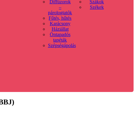
Diffúzorok
Szákok
–
Székek
párologtatók
Fűtés, hűtés
Karácsony
Háziállat
Öntapadós
tapéták
Szépségápolás
(BBJ)