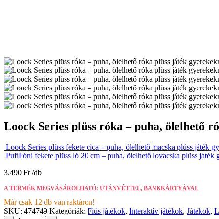
Loock Series plüss róka – puha, ölelhető 
Loock Series plüss fekete cica – puha, ölelhető macska plüss játék 
PufiPóni fekete plüss ló 20 cm – puha, ölelhető lovacska plüss játé
3.490
Ft
A TERMÉK MEGVÁSÁROLHATÓ: UTÁNVÉTTEL, BANKKÁRTYÁVAL
Már csak 12 db van raktáron!
SKU:
474749
Kategóriák:
Fiús játékok
,
Interaktív játékok
,
Játékok
,
L