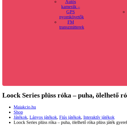
Autós
kamerák –
GPS
nyomkövetők
FM
transzmitterek
Loock Series plüss róka – puha, ölelhető 
Maiakcio.hu
Shop
Játékok
,
Lányos játékok
,
Fiús játékok
,
Interaktív játékok
Loock Series plüss róka – puha, ölelhető róka plüss játék gye