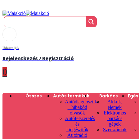
Üdvözöljük
Bejelentkezés / Regisztráció
0
Összes
Autós termékek
Barkács
Egés
Autódiagnosztika
Akkuk,
– hibakód
elemek
olvasók
Elektromos
Autófelszerelés
barkács
és
gépek
kiegészítők
Szerszámok
Autórádió