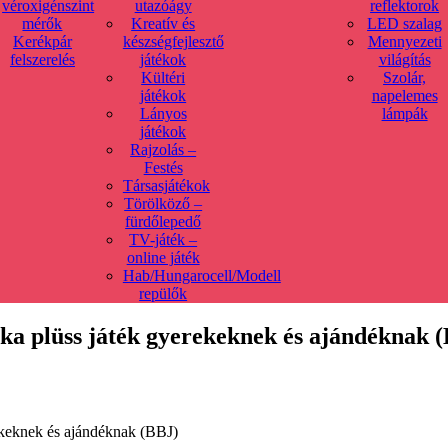
véroxigénszint
utazóágy
reflektorok
mérők
Kreatív és
LED szalag
Kerékpár
készségfejlesztő
Mennyezeti
felszerelés
játékok
világítás
Kültéri
Szolár,
játékok
napelemes
Lányos
lámpák
játékok
Rajzolás –
Festés
Társasjátékok
Törölköző –
fürdőlepedő
TV-játék –
online játék
Hab/Hungarocell/Modell
repülők
róka plüss játék gyerekeknek és ajándéknak 
rekeknek és ajándéknak (BBJ)