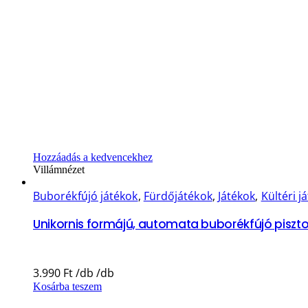
Hozzáadás a kedvencekhez
Villámnézet
Buborékfújó játékok
,
Fürdőjátékok
,
Játékok
,
Kültéri j
Unikornis formájú, automata buborékfújó piszto
3.990
Ft
Kosárba teszem