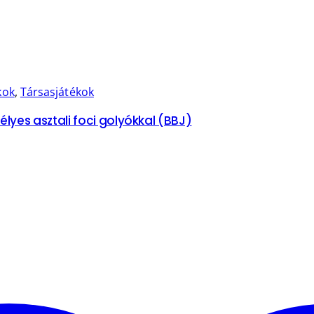
kok
,
Társasjátékok
mélyes asztali foci golyókkal (BBJ)