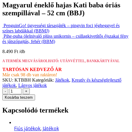
Magyarul éneklő hajas Kati baba óriás
szempillával – 52 cm (BBJ)
PenguinGo! ügyességi társasjáték – pingvin foci jégheggyel és
színes labdákkal (BBMJ)
Pihe-puha ölelnivaló plüss unikornis – csillagkivetítős éjszakai fény
és játszópajtás, fehér (BBM)
8.490
Ft
A TERMÉK MEGVÁSÁROLHATÓ: UTÁNVÉTTEL, BANKKÁRTYÁVAL
TARTÓSAN KEDVEZŐ ÁR
Már csak 98 db van raktáron!
SKU:
KTBBH
Kategóriák:
Játékok
,
Kreatív és készségfejlesztő
játékok
,
Lányos játékok
-
+
Kosárba teszem
Kapcsolódó termékek
Fiús játékok
,
Játékok