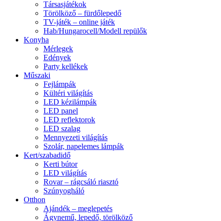
Társasjátékok
Törölköző – fürdőlepedő
TV-játék – online játék
Hab/Hungarocell/Modell repülők
Konyha
Mérlegek
Edények
Party kellékek
Műszaki
Fejlámpák
Kültéri világítás
LED kézilámpák
LED panel
LED reflektorok
LED szalag
Mennyezeti világítás
Szolár, napelemes lámpák
Kert/szabadidő
Kerti bútor
LED világítás
Rovar – rágcsáló riasztó
Szúnyogháló
Otthon
Ajándék – meglepetés
Ágynemű, lepedő, törölköző