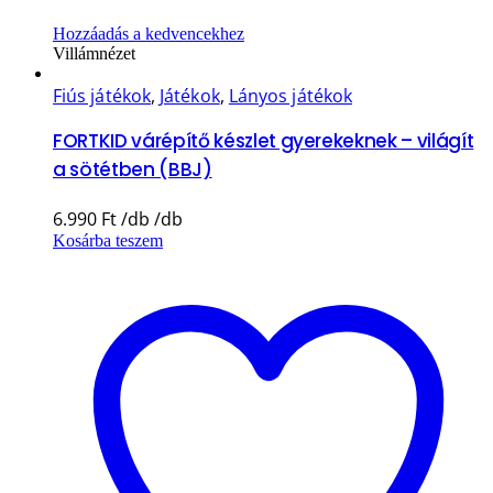
Hozzáadás a kedvencekhez
Villámnézet
Fiús játékok
,
Játékok
,
Lányos játékok
FORTKID várépítő készlet gyerekeknek – világít
a sötétben (BBJ)
6.990
Ft
Kosárba teszem