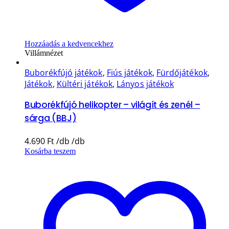
Hozzáadás a kedvencekhez
Villámnézet
Buborékfújó játékok
,
Fiús játékok
,
Fürdőjátékok
,
Játékok
,
Kültéri játékok
,
Lányos játékok
Buborékfújó helikopter – világít és zenél –
sárga (BBJ)
4.690
Ft
Kosárba teszem