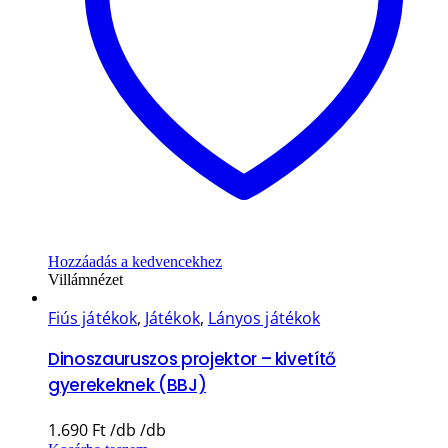
Hozzáadás a kedvencekhez
Villámnézet
Fiús játékok
,
Játékok
,
Lányos játékok
Dinoszauruszos projektor – kivetítő
gyerekeknek (BBJ)
1.690
Ft