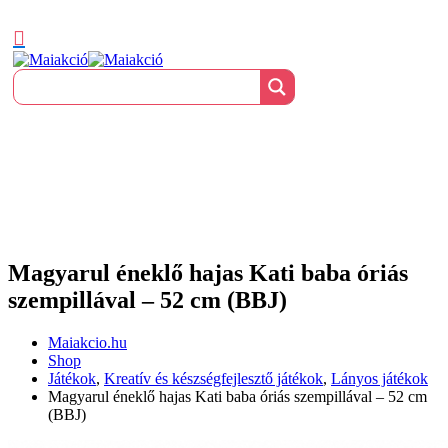
Magyarul éneklő hajas Kati baba óriás
szempillával – 52 cm (BBJ)
Maiakcio.hu
Shop
Játékok
,
Kreatív és készségfejlesztő játékok
,
Lányos játékok
Magyarul éneklő hajas Kati baba óriás szempillával – 52 cm
(BBJ)