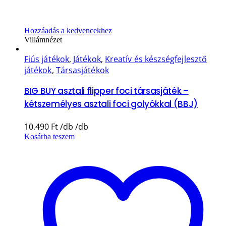
Hozzáadás a kedvencekhez
Villámnézet
Fiús játékok
,
Játékok
,
Kreatív és készségfejlesztő
játékok
,
Társasjátékok
BIG BUY asztali flipper foci társasjáték –
kétszemélyes asztali foci golyókkal (BBJ)
10.490
Ft
Kosárba teszem