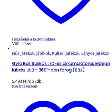
Hozzáadás a kedvencekhez
Villámnézet
Fiús játékok
,
Játékok
,
Kültéri játékok
,
Lányos játékok
Gyro Ball trükkös LED-es akkumulátoros lebegő
labda, USB – 360°-ban forog (BBJ)
5.490
Ft
Kosárba teszem