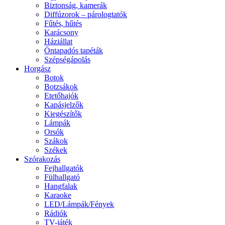
Biztonság, kamerák
Diffúzorok – párologtatók
Fűtés, hűtés
Karácsony
Háziállat
Öntapadós tapéták
Szépségápolás
Horgász
Botok
Botzsákok
Etetőhajók
Kapásjelzők
Kiegészítők
Lámpák
Orsók
Szákok
Székek
Szórakozás
Fejhallgatók
Fülhallgató
Hangfalak
Karaoke
LED/Lámpák/Fények
Rádiók
TV-játék