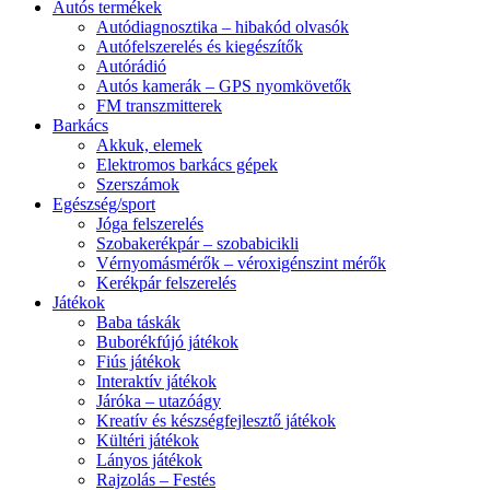
Autós termékek
Autódiagnosztika – hibakód olvasók
Autófelszerelés és kiegészítők
Autórádió
Autós kamerák – GPS nyomkövetők
FM transzmitterek
Barkács
Akkuk, elemek
Elektromos barkács gépek
Szerszámok
Egészség/sport
Jóga felszerelés
Szobakerékpár – szobabicikli
Vérnyomásmérők – véroxigénszint mérők
Kerékpár felszerelés
Játékok
Baba táskák
Buborékfújó játékok
Fiús játékok
Interaktív játékok
Járóka – utazóágy
Kreatív és készségfejlesztő játékok
Kültéri játékok
Lányos játékok
Rajzolás – Festés