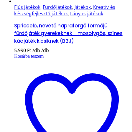
Fiús játékok
,
Fürdőjátékok
,
Játékok
,
Kreatív és
készségfejlesztő játékok
,
Lányos játékok
Spriccelő, nevető napraforgó formájú
fürdőjáték gyerekeknek – mosolygós, színes
kádjáték kicsiknek (BBJ)
5.990
Ft
Kosárba teszem