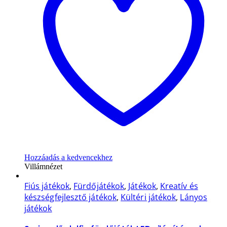
Hozzáadás a kedvencekhez
Villámnézet
Fiús játékok
,
Fürdőjátékok
,
Játékok
,
Kreatív és
készségfejlesztő játékok
,
Kültéri játékok
,
Lányos
játékok