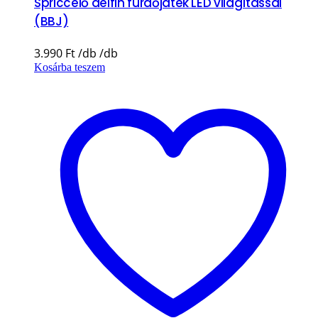
Spriccelő delfin fürdőjáték LED világítással
(BBJ)
3.990
Ft
Kosárba teszem