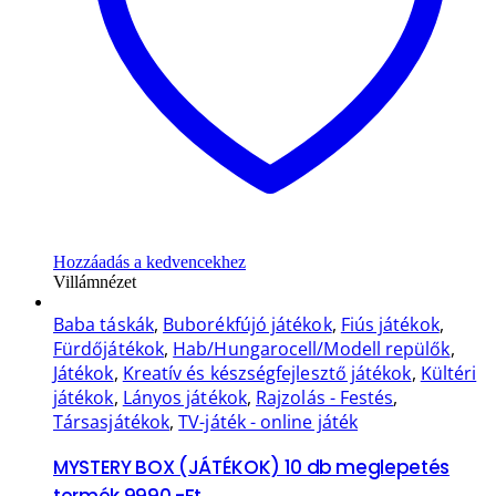
Hozzáadás a kedvencekhez
Villámnézet
Baba táskák
,
Buborékfújó játékok
,
Fiús játékok
,
Fürdőjátékok
,
Hab/Hungarocell/Modell repülők
,
Játékok
,
Kreatív és készségfejlesztő játékok
,
Kültéri
játékok
,
Lányos játékok
,
Rajzolás - Festés
,
Társasjátékok
,
TV-játék - online játék
MYSTERY BOX (JÁTÉKOK) 10 db meglepetés