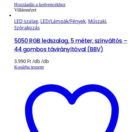
Hozzáadás a kedvencekhez
Villámnézet
LED szalag
,
LED/Lámpák/Fények
,
Műszaki
,
Szórakozás
5050 RGB ledszalag, 5 méter, színváltós –
44 gombos távirányítóval (BBV)
3.990
Ft
Kosárba teszem