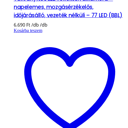
napelemes, mozgásérzékelős,
időjárásálló, vezeték nélküli – 77 LED (BBL)
6.690
Ft
Kosárba teszem