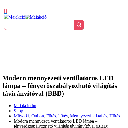
Modern mennyezeti ventilátoros LED
lámpa – fényerőszabályozható világítás
távirányítóval (BBD)
Maiakcio.hu
Shop
Műszaki
,
Otthon
,
Fűtés, hűtés
,
Mennyezeti világítás
,
Hűtés
Modern mennyezeti ventilátoros LED lámpa –
fényerőszabályozható világítás távirányítóval (BBD)