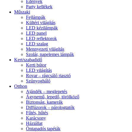
Edények
Party kellékek
Műszaki
Fejlámpák
Kültéri világítás
LED kézilámpák
LED panel
LED reflektorok
LED szalag
Mennyezeti világítás
Szolár, napelemes lámpák
Kert/szabadidő
Kerti bútor
LED világítás
Rovar – rágcsáló riasztó
Szúnyogháló
Otthon
Ajándék – meglepetés
Ágynemű, lepedő, törölköző
Biztonság, kamerák
Diffúzorok – párologtatók
Fűtés, hűtés
Karácsony
Háziállat
Öntapadós tapéták