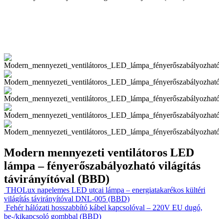
Modern mennyezeti ventilátoros LED
lámpa – fényerőszabályozható világítás
távirányítóval (BBD)
THOLux napelemes LED utcai lámpa – energiatakarékos kültéri
világítás távirányítóval DNL-005 (BBD)
Fehér hálózati hosszabbító kábel kapcsolóval – 220V EU dugó,
be-/kikapcsoló gombbal (BBD)