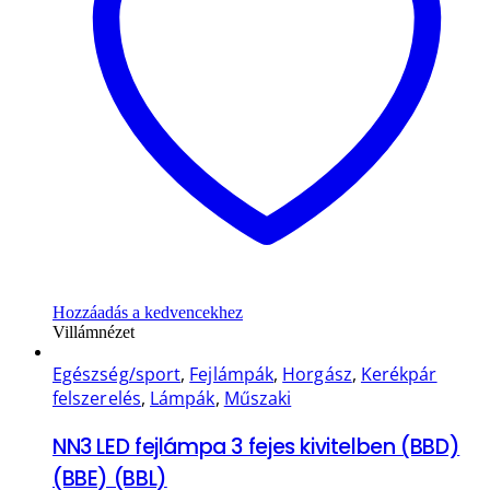
Hozzáadás a kedvencekhez
Villámnézet
Egészség/sport
,
Fejlámpák
,
Horgász
,
Kerékpár
felszerelés
,
Lámpák
,
Műszaki
NN3 LED fejlámpa 3 fejes kivitelben (BBD)
(BBE) (BBL)