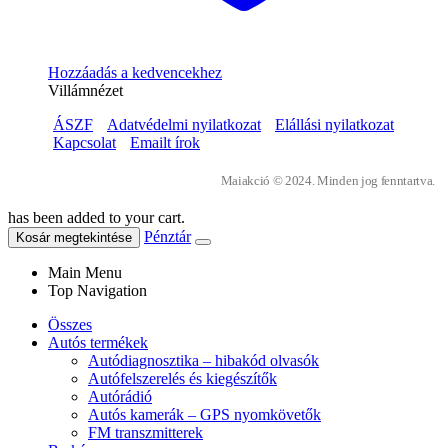
Hozzáadás a kedvencekhez
Villámnézet
ÁSZF
Adatvédelmi nyilatkozat
Elállási nyilatkozat
Kapcsolat
Emailt írok
Maiakció © 2024. Minden jog fenntartva.
has been added to your cart.
Pénztár
Kosár megtekintése
Main Menu
Top Navigation
Összes
Autós termékek
Autódiagnosztika – hibakód olvasók
Autófelszerelés és kiegészítők
Autórádió
Autós kamerák – GPS nyomkövetők
FM transzmitterek