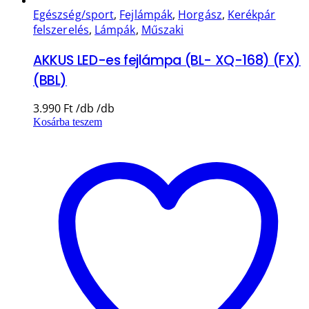
Egészség/sport
,
Fejlámpák
,
Horgász
,
Kerékpár
felszerelés
,
Lámpák
,
Műszaki
AKKUS LED-es fejlámpa (BL- XQ-168) (FX)
(BBL)
3.990
Ft
Kosárba teszem