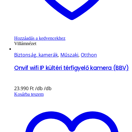
Hozzáadás a kedvencekhez
Villámnézet
Biztonság, kamerák
,
Műszaki
,
Otthon
Onvif wifi IP kültéri térfigyelő kamera (BBV)
23.990
Ft
Kosárba teszem