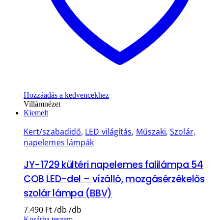
Hozzáadás a kedvencekhez
Villámnézet
Kiemelt
Kert/szabadidő
,
LED világítás
,
Műszaki
,
Szolár,
napelemes lámpák
JY-1729 kültéri napelemes falilámpa 54
COB LED-del – vízálló, mozgásérzékelős
szolár lámpa (BBV)
7.490
Ft
Kosárba teszem