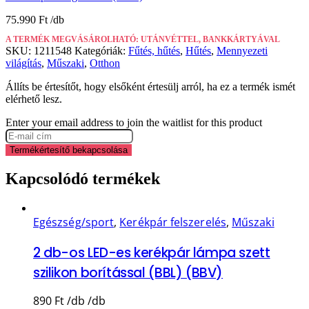
75.990
Ft
A TERMÉK MEGVÁSÁROLHATÓ: UTÁNVÉTTEL, BANKKÁRTYÁVAL
SKU:
1211548
Kategóriák:
Fűtés, hűtés
,
Hűtés
,
Mennyezeti
világítás
,
Műszaki
,
Otthon
Állíts be értesítőt, hogy elsőként értesülj arról, ha ez a termék ismét
elérhető lesz.
Enter your email address to join the waitlist for this product
Termékértesítő bekapcsolása
Kapcsolódó termékek
Egészség/sport
,
Kerékpár felszerelés
,
Műszaki
2 db-os LED-es kerékpár lámpa szett
szilikon borítással (BBL) (BBV)
890
Ft