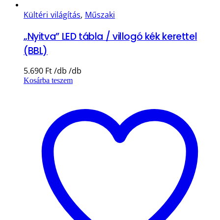
Kültéri világítás
,
Műszaki
„Nyitva” LED tábla / villogó kék kerettel
(BBL)
5.690
Ft
Kosárba teszem