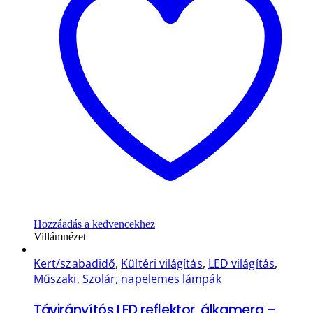
Hozzáadás a kedvencekhez
Villámnézet
Kert/szabadidő
,
Kültéri világítás
,
LED világítás
,
Műszaki
,
Szolár, napelemes lámpák
Távirányítós LED reflektor, álkamera –