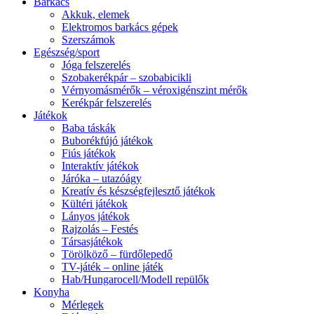
Barkács
Akkuk, elemek
Elektromos barkács gépek
Szerszámok
Egészség/sport
Jóga felszerelés
Szobakerékpár – szobabicikli
Vérnyomásmérők – véroxigénszint mérők
Kerékpár felszerelés
Játékok
Baba táskák
Buborékfújó játékok
Fiús játékok
Interaktív játékok
Járóka – utazóágy
Kreatív és készségfejlesztő játékok
Kültéri játékok
Lányos játékok
Rajzolás – Festés
Társasjátékok
Törölköző – fürdőlepedő
TV-játék – online játék
Hab/Hungarocell/Modell repülők
Konyha
Mérlegek