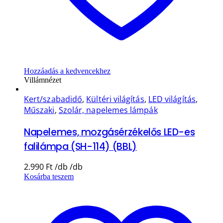
Hozzáadás a kedvencekhez
Villámnézet
Kert/szabadidő
,
Kültéri világítás
,
LED világítás
,
Műszaki
,
Szolár, napelemes lámpák
Napelemes, mozgásérzékelős LED-es
falilámpa (SH-114) (BBL)
2.990
Ft
Kosárba teszem