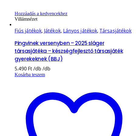
Hozzáadás a kedvencekhez
Villámnézet
Fiús játékok
,
Játékok
,
Lányos játékok
,
Társasjátékok
Pingvinek versenyben – 2025 sláger
társasjátéka – készségfejlesztő társasjáték
gyerekeknek (BBJ)
5.490
Ft
Kosárba teszem