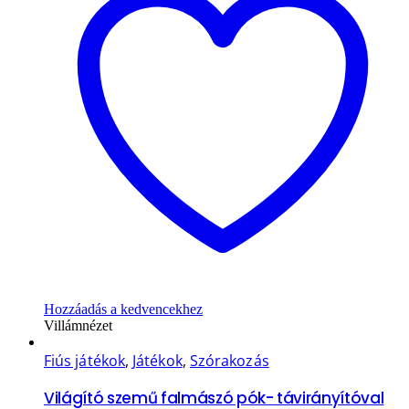
Hozzáadás a kedvencekhez
Villámnézet
Fiús játékok
,
Játékok
,
Szórakozás
Világító szemű falmászó pók- távirányítóval