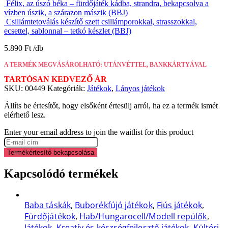
Félix, az úszó béka – fürdőjáték kádba, strandra, bekapcsolva a
vízben úszik, a szárazon mászik (BBJ)
Csillámtetoválás készítő szett csillámporokkal, strasszokkal,
ecsettel, sablonnal – tetkó készlet (BBJ)
5.890
Ft
A TERMÉK MEGVÁSÁROLHATÓ: UTÁNVÉTTEL, BANKKÁRTYÁVAL
TARTÓSAN KEDVEZŐ ÁR
SKU:
00449
Kategóriák:
Játékok
,
Lányos játékok
Állíts be értesítőt, hogy elsőként értesülj arról, ha ez a termék ismét
elérhető lesz.
Enter your email address to join the waitlist for this product
Termékértesítő bekapcsolása
Kapcsolódó termékek
Baba táskák
,
Buborékfújó játékok
,
Fiús játékok
,
Fürdőjátékok
,
Hab/Hungarocell/Modell repülők
,
Játékok
,
Kreatív és készségfejlesztő játékok
,
Kültéri