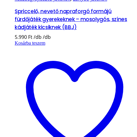
Spriccelő, nevető napraforgó formájú
fürdőjáték gyerekeknek – mosolygós, színes
kádjáték kicsiknek (BBJ)
5.990
Ft
Kosárba teszem