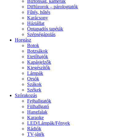
Biztonság, kamerák
Diffúzorok – párologtatók
Fűtés, hűtés
Karácsony
Háziállat
Öntapadós tapéták
Szépségápolás
Horgász
Botok
Botzsákok
Etetőhajók
Kapásjelzők
Kiegészítők
Lámpák
Orsók
Szákok
Székek
Szórakozás
Fejhallgatók
Fülhallgató
Hangfalak
Karaoke
LED/Lámpák/Fények
Rádiók
TV-játék