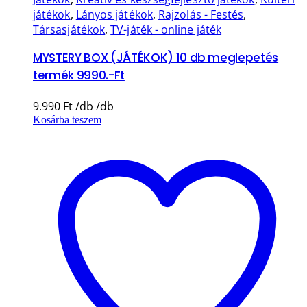
játékok
,
Lányos játékok
,
Rajzolás - Festés
,
Társasjátékok
,
TV-játék - online játék
MYSTERY BOX (JÁTÉKOK) 10 db meglepetés
termék 9990.-Ft
9.990
Ft
Kosárba teszem