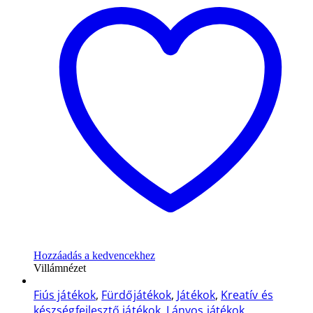
Hozzáadás a kedvencekhez
Villámnézet
Fiús játékok
,
Fürdőjátékok
,
Játékok
,
Kreatív és
készségfejlesztő játékok
,
Lányos játékok