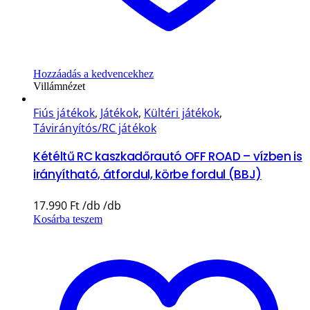
Hozzáadás a kedvencekhez
Villámnézet
Fiús játékok
,
Játékok
,
Kültéri játékok
,
Távirányítós/RC játékok
Kétéltű RC kaszkadőrautó OFF ROAD – vízben is
irányítható, átfordul, körbe fordul (BBJ)
17.990
Ft
Kosárba teszem