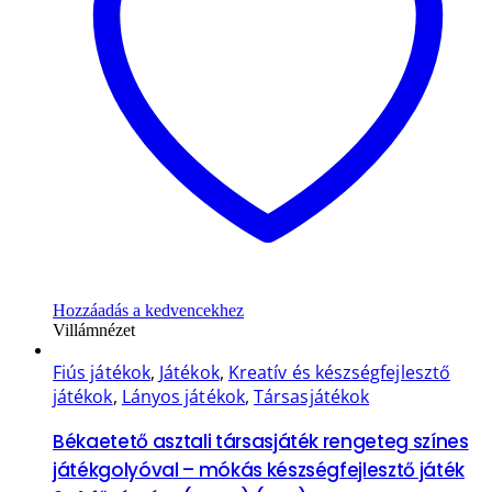
Hozzáadás a kedvencekhez
Villámnézet
Fiús játékok
,
Játékok
,
Kreatív és készségfejlesztő
játékok
,
Lányos játékok
,
Társasjátékok
Békaetető asztali társasjáték rengeteg színes
játékgolyóval – mókás készségfejlesztő játék