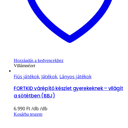
Hozzáadás a kedvencekhez
Villámnézet
Fiús játékok
,
Játékok
,
Lányos játékok
FORTKID várépítő készlet gyerekeknek – világít
a sötétben (BBJ)
6.990
Ft
Kosárba teszem