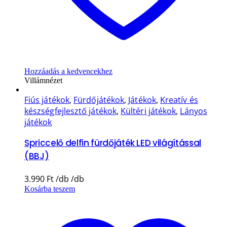
Hozzáadás a kedvencekhez
Villámnézet
Fiús játékok
,
Fürdőjátékok
,
Játékok
,
Kreatív és
készségfejlesztő játékok
,
Kültéri játékok
,
Lányos
játékok
Spriccelő delfin fürdőjáték LED világítással
(BBJ)
3.990
Ft
Kosárba teszem