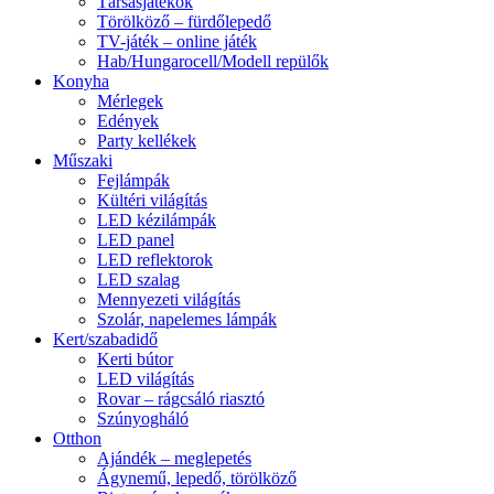
Társasjátékok
Törölköző – fürdőlepedő
TV-játék – online játék
Hab/Hungarocell/Modell repülők
Konyha
Mérlegek
Edények
Party kellékek
Műszaki
Fejlámpák
Kültéri világítás
LED kézilámpák
LED panel
LED reflektorok
LED szalag
Mennyezeti világítás
Szolár, napelemes lámpák
Kert/szabadidő
Kerti bútor
LED világítás
Rovar – rágcsáló riasztó
Szúnyogháló
Otthon
Ajándék – meglepetés
Ágynemű, lepedő, törölköző