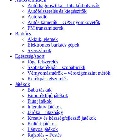
Autódiagnosztika – hibakód olvasók
Autófelszerelés és kiegészítők
Autórádió
Autós kamerák – GPS nyomkövetők
FM transzmitterek
Barkács
Akkuk, elemek
Elektromos barkács gépek
Szerszámok
Egészség/sport
Jóga felszerelés
Szobakerékpár – szobabicikli
Vérnyomásmérők – véroxigénszint mérők
Kerékpár felszerelés
Játékok
Baba táskák
Buborékfújó játékok
Fiús játékok
Interaktív játékok
Járóka – utazóágy
Kreatív és készségfejlesztő játékok
Kültéri játékok
Lányos játékok
Rajzolás – Festés