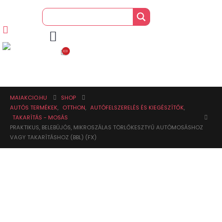
MAIAKCIO.HU
SHOP
AUTÓS TERMÉKEK
,
OTTHON
,
AUTÓFELSZERELÉS ÉS KIEGÉSZÍTŐK
,
TAKARÍTÁS - MOSÁS
PRAKTIKUS, BELEBÚJÓS, MIKROSZÁLAS TÖRLŐKESZTYŰ AUTÓMOSÁSHOZ
VAGY TAKARÍTÁSHOZ (BBL) (FX)