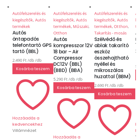
Autófelszerelés és
Autófelszerelés és
Autófelszerelés és
Au
kiegészítők
,
Autós
kiegészítők
,
Autós
kiegészítők
,
Autós
ki
termékek
termékek
,
Műszaki
,
termékek
,
Otthon
,
t
Autós
A
Otthon
Takarítás - mosás
öntapadós
r
Autós
Szélvédő és
telefontartó GPS
1
kompresszor 12V
ablak takarító
tartó (BBL)
3
18 bar – Air
eszköz
(
Compressor
összehajtható
2.490
Ft
DC12V (BBL)
nyéllel és
5
Kosárba teszem
(BBD) (BBA)
mikroszálas
huzattal (BBM)
5.290
Ft
2.690
Ft
Kosárba teszem
Kosárba teszem
Hozzáadás a
kedvencekhez
H
Villámnézet
k
V
Hozzáadás a