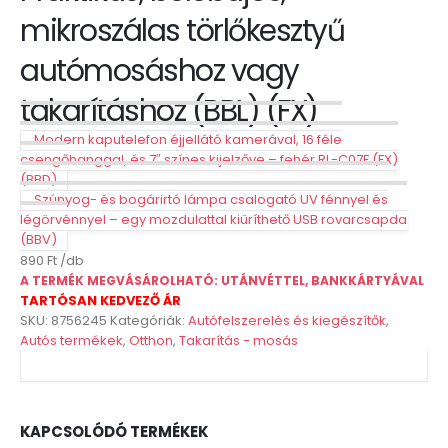
mikroszálas törlőkesztyű
autómosáshoz vagy
takarításhoz (BBL) (FX)
Modern kaputelefon éjjellátó kamerával, 16 féle
csengőhanggal, és 7″ színes kijelzőve – fehér RL-C07F (FX)
(BBD)
Szúnyog- és bogárirtó lámpa csalogató UV fénnyel és
légörvénnyel – egy mozdulattal kiüríthető USB rovarcsapda
(BBV)
890
Ft
A TERMÉK MEGVÁSÁROLHATÓ: UTÁNVÉTTEL, BANKKÁRTYÁVAL
TARTÓSAN KEDVEZŐ ÁR
SKU:
8756245
Kategóriák:
Autófelszerelés és kiegészítők
,
Autós termékek
,
Otthon
,
Takarítás - mosás
KAPCSOLÓDÓ TERMÉKEK