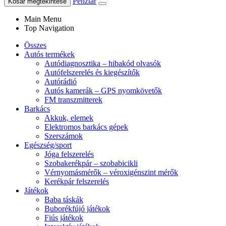
Pénztár
Kosár megtekintése
Main Menu
Top Navigation
Összes
Autós termékek
Autódiagnosztika – hibakód olvasók
Autófelszerelés és kiegészítők
Autórádió
Autós kamerák – GPS nyomkövetők
FM transzmitterek
Barkács
Akkuk, elemek
Elektromos barkács gépek
Szerszámok
Egészség/sport
Jóga felszerelés
Szobakerékpár – szobabicikli
Vérnyomásmérők – véroxigénszint mérők
Kerékpár felszerelés
Játékok
Baba táskák
Buborékfújó játékok
Fiús játékok