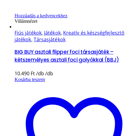
Hozzáadás a kedvencekhez
Villámnézet
Fiús játékok
,
Játékok
,
Kreatív és készségfejlesztő
játékok
,
Társasjátékok
BIG BUY asztali flipper foci társasjáték –
kétszemélyes asztali foci golyókkal (BBJ)
10.490
Ft
Kosárba teszem