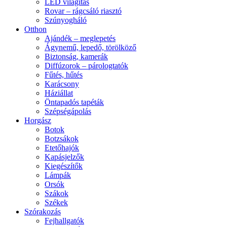
LED világítás
Rovar – rágcsáló riasztó
Szúnyogháló
Otthon
Ajándék – meglepetés
Ágynemű, lepedő, törölköző
Biztonság, kamerák
Diffúzorok – párologtatók
Fűtés, hűtés
Karácsony
Háziállat
Öntapadós tapéták
Szépségápolás
Horgász
Botok
Botzsákok
Etetőhajók
Kapásjelzők
Kiegészítők
Lámpák
Orsók
Szákok
Székek
Szórakozás
Fejhallgatók