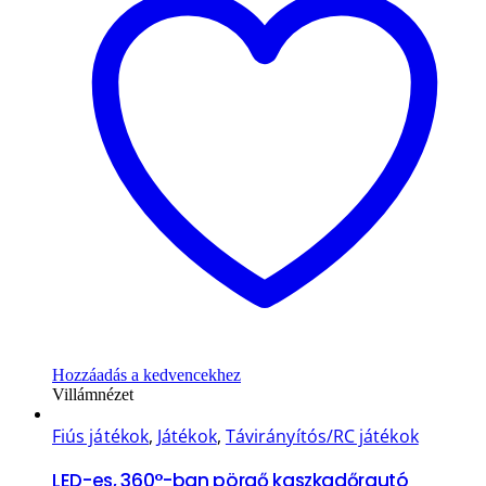
Hozzáadás a kedvencekhez
Villámnézet
Fiús játékok
,
Játékok
,
Távirányítós/RC játékok
LED-es, 360°-ban pörgő kaszkadőrautó