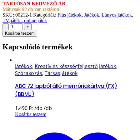
TARTÓSAN KEDVEZŐ ÁR
Már csak 92 db van raktáron!
SKU:
00212-1
Kategóriák:
Fiús játékok
,
Játékok
,
Lányos játékok
,
TV-játék - online játék
-
+
Kosárba teszem
Kapcsolódó termékek
Játékok
,
Kreatív és készségfejlesztő játékok
,
Szórakozás
,
Társasjátékok
ABC 72 lapból álló memóriakártya (FX)
(BBMJ)
1.490
Ft
Kosárba teszem