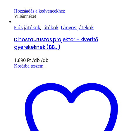
Hozzáadás a kedvencekhez
Villámnézet
Fiús játékok
,
Játékok
,
Lányos játékok
Dinoszauruszos projektor – kivetítő
gyerekeknek (BBJ)
1.690
Ft
Kosárba teszem