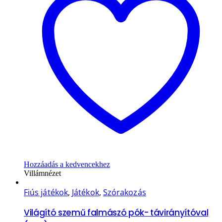
Hozzáadás a kedvencekhez
Villámnézet
Fiús játékok
,
Játékok
,
Szórakozás
Világító szemű falmászó pók- távirányítóval