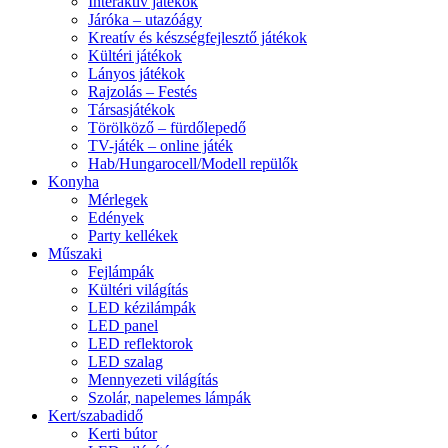
Interaktív játékok
Járóka – utazóágy
Kreatív és készségfejlesztő játékok
Kültéri játékok
Lányos játékok
Rajzolás – Festés
Társasjátékok
Törölköző – fürdőlepedő
TV-játék – online játék
Hab/Hungarocell/Modell repülők
Konyha
Mérlegek
Edények
Party kellékek
Műszaki
Fejlámpák
Kültéri világítás
LED kézilámpák
LED panel
LED reflektorok
LED szalag
Mennyezeti világítás
Szolár, napelemes lámpák
Kert/szabadidő
Kerti bútor