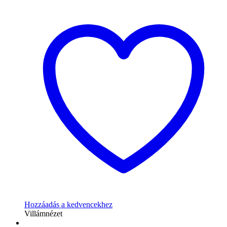
Hozzáadás a kedvencekhez
Villámnézet