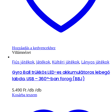
Hozzáadás a kedvencekhez
Villámnézet
Fiús játékok
,
Játékok
,
Kültéri játékok
,
Lányos játékok
Gyro Ball trükkös LED-es akkumulátoros lebegő
labda, USB – 360°-ban forog (BBJ)
5.490
Ft
Kosárba teszem