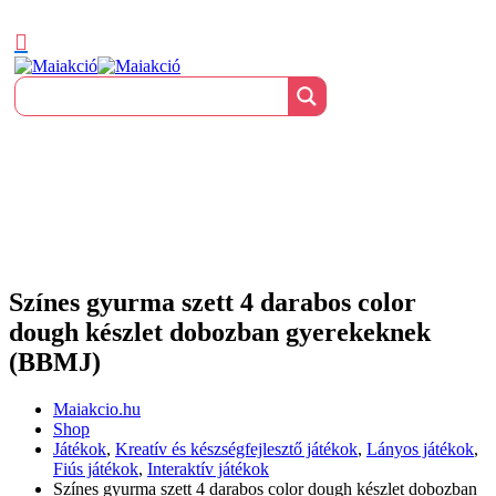
Színes gyurma szett 4 darabos color
dough készlet dobozban gyerekeknek
(BBMJ)
Maiakcio.hu
Shop
Játékok
,
Kreatív és készségfejlesztő játékok
,
Lányos játékok
,
Fiús játékok
,
Interaktív játékok
Színes gyurma szett 4 darabos color dough készlet dobozban