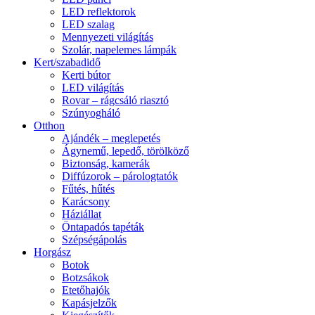
LED reflektorok
LED szalag
Mennyezeti világítás
Szolár, napelemes lámpák
Kert/szabadidő
Kerti bútor
LED világítás
Rovar – rágcsáló riasztó
Szúnyogháló
Otthon
Ajándék – meglepetés
Ágynemű, lepedő, törölköző
Biztonság, kamerák
Diffúzorok – párologtatók
Fűtés, hűtés
Karácsony
Háziállat
Öntapadós tapéták
Szépségápolás
Horgász
Botok
Botzsákok
Etetőhajók
Kapásjelzők