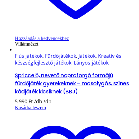
Hozzáadás a kedvencekhez
Villámnézet
Fiús játékok
,
Fürdőjátékok
,
Játékok
,
Kreatív és
készségfejlesztő játékok
,
Lányos játékok
Spriccelő, nevető napraforgó formájú
fürdőjáték gyerekeknek – mosolygós, színes
kádjáték kicsiknek (BBJ)
5.990
Ft
Kosárba teszem