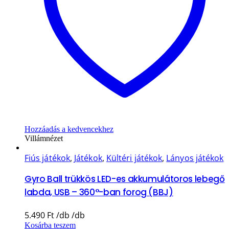
Hozzáadás a kedvencekhez
Villámnézet
Fiús játékok
,
Játékok
,
Kültéri játékok
,
Lányos játékok
Gyro Ball trükkös LED-es akkumulátoros lebegő
labda, USB – 360°-ban forog (BBJ)
5.490
Ft
Kosárba teszem