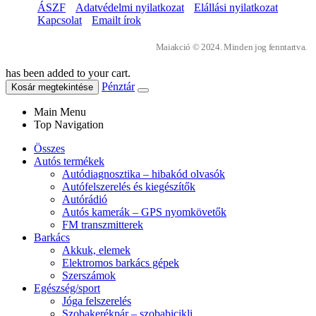
ÁSZF
Adatvédelmi nyilatkozat
Elállási nyilatkozat
Kapcsolat
Emailt írok
Maiakció © 2024. Minden jog fenntartva.
has been added to your cart.
Pénztár
Kosár megtekintése
Main Menu
Top Navigation
Összes
Autós termékek
Autódiagnosztika – hibakód olvasók
Autófelszerelés és kiegészítők
Autórádió
Autós kamerák – GPS nyomkövetők
FM transzmitterek
Barkács
Akkuk, elemek
Elektromos barkács gépek
Szerszámok
Egészség/sport
Jóga felszerelés
Szobakerékpár – szobabicikli