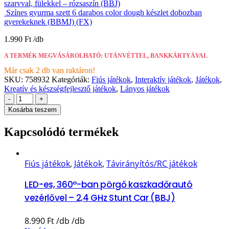
szarvval, fülekkel – rózsaszín (BBJ)
Színes gyurma szett 6 darabos color dough készlet dobozban
gyerekeknek (BBMJ) (FX)
1.990
Ft
A TERMÉK MEGVÁSÁROLHATÓ: UTÁNVÉTTEL, BANKKÁRTYÁVAL
Már csak 2 db van raktáron!
SKU:
758932
Kategóriák:
Fiús játékok
,
Interaktív játékok
,
Játékok
,
Kreatív és készségfejlesztő játékok
,
Lányos játékok
-
+
Kosárba teszem
Kapcsolódó termékek
Fiús játékok
,
Játékok
,
Távirányítós/RC játékok
LED-es, 360°-ban pörgő kaszkadőrautó
vezérlővel – 2,4 GHz Stunt Car (BBJ)
8.990
Ft