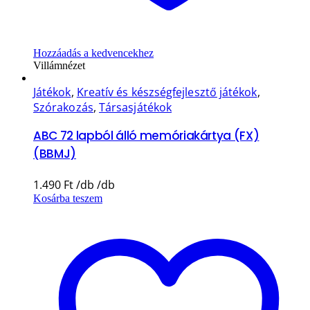
Hozzáadás a kedvencekhez
Villámnézet
Játékok
,
Kreatív és készségfejlesztő játékok
,
Szórakozás
,
Társasjátékok
ABC 72 lapból álló memóriakártya (FX)
(BBMJ)
1.490
Ft
Kosárba teszem