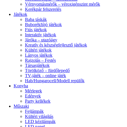
Vérnyomásmérők – véroxigénszint mérők
Kerékpár felszerelés
Játékok
Baba táskák
Buborékfújó játékok
Fiús játékok
Interaktív játékok
Járóka – utazóágy
Kreatív és készségfejlesztő játékok
Kültéri játékok
Lányos játékok
Rajzolás – Festés
Társasjátékok
Törölköző – fürdőlepedő
TV-játék – online játék
Hab/Hungarocell/Modell repülők
Konyha
Mérlegek
Edények
Party kellékek
Műszaki
Fejlámpák
Kültéri világítás
LED kézilámpák
LED panel