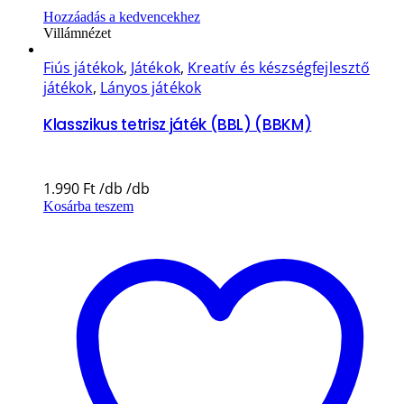
Hozzáadás a kedvencekhez
Villámnézet
Fiús játékok
,
Játékok
,
Kreatív és készségfejlesztő
játékok
,
Lányos játékok
Klasszikus tetrisz játék (BBL) (BBKM)
1.990
Ft
Kosárba teszem