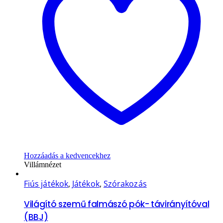
Hozzáadás a kedvencekhez
Villámnézet
Fiús játékok
,
Játékok
,
Szórakozás
Világító szemű falmászó pók- távirányítóval
(BBJ)