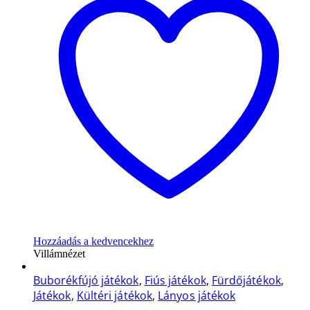
Hozzáadás a kedvencekhez
Villámnézet
Buborékfújó játékok
,
Fiús játékok
,
Fürdőjátékok
,
Játékok
,
Kültéri játékok
,
Lányos játékok