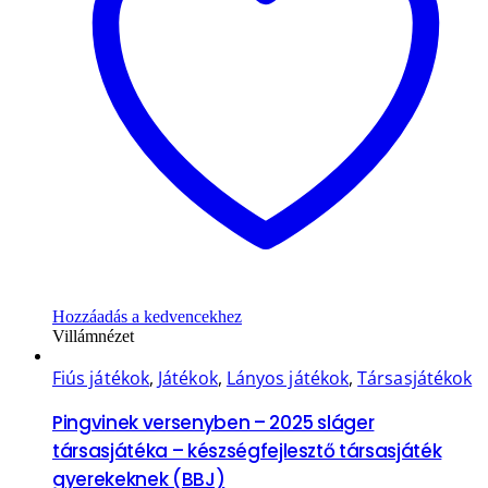
Hozzáadás a kedvencekhez
Villámnézet
Fiús játékok
,
Játékok
,
Lányos játékok
,
Társasjátékok
Pingvinek versenyben – 2025 sláger
társasjátéka – készségfejlesztő társasjáték
gyerekeknek (BBJ)