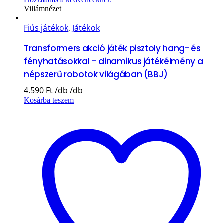
Villámnézet
Fiús játékok
,
Játékok
Transformers akció játék pisztoly hang- és
fényhatásokkal – dinamikus játékélmény a
népszerű robotok világában (BBJ)
4.590
Ft
Kosárba teszem