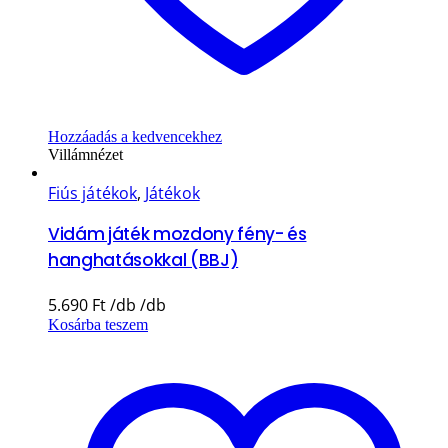
Hozzáadás a kedvencekhez
Villámnézet
Fiús játékok
,
Játékok
Vidám játék mozdony fény- és
hanghatásokkal (BBJ)
5.690
Ft
Kosárba teszem