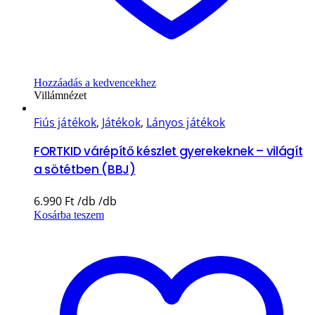
Hozzáadás a kedvencekhez
Villámnézet
Fiús játékok
,
Játékok
,
Lányos játékok
FORTKID várépítő készlet gyerekeknek – világít
a sötétben (BBJ)
6.990
Ft
Kosárba teszem