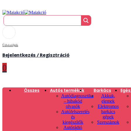
Üdvözöljük
Bejelentkezés / Regisztráció
0
Összes
Autós termékek
Barkács
Egés
Autódiagnosztika
Akkuk,
– hibakód
elemek
olvasók
Elektromos
Autófelszerelés
barkács
és
gépek
kiegészítők
Szerszámok
Autórádió