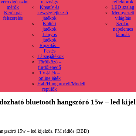
véroxigénszint
utazóágy
reflektorok
mérők
Kreatív és
LED szalag
Kerékpár
készségfejlesztő
Mennyezeti
felszerelés
játékok
világítás
Kültéri
Szolár,
játékok
napelemes
Lányos
lámpák
játékok
Rajzolás –
Festés
Társasjátékok
Törölköző –
fürdőlepedő
TV-játék –
online játék
Hab/Hungarocell/Modell
repülők
zható bluetooth hangszóró 15w – led kijel
ngszóró 15w – led kijelzős, FM rádiós (BBD)