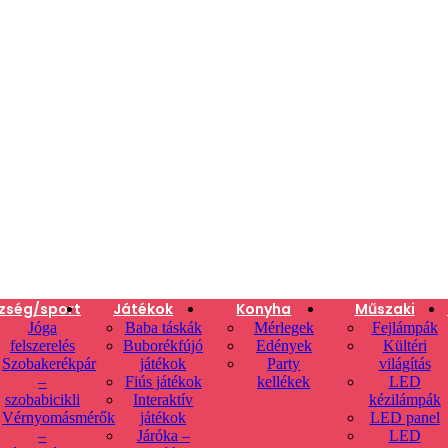
zség/sport
Játékok
Konyha
Műszaki
Jóga
Baba táskák
Mérlegek
Fejlámpák
felszerelés
Buborékfújó
Edények
Kültéri
Szobakerékpár
játékok
Party
világítás
–
Fiús játékok
kellékek
LED
szobabicikli
Interaktív
kézilámpák
Vérnyomásmérők
játékok
LED panel
–
Járóka –
LED