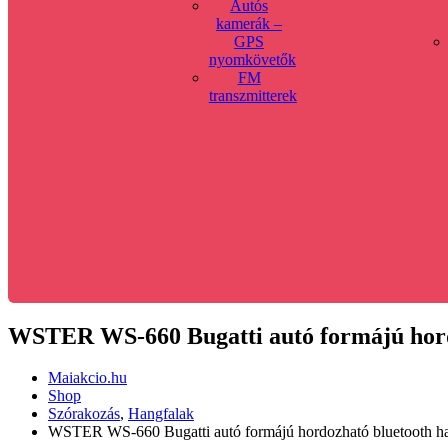
Autós
kamerák –
GPS
nyomkövetők
FM
transzmitterek
WSTER WS-660 Bugatti autó formájú hordo
Maiakcio.hu
Shop
Szórakozás
,
Hangfalak
WSTER WS-660 Bugatti autó formájú hordozható bluetooth ha