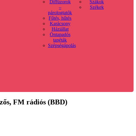
Diffúzorok
Szákok
–
Székek
párologtatók
Fűtés, hűtés
Karácsony
Háziállat
Öntapadós
tapéták
Szépségápolás
zős, FM rádiós (BBD)