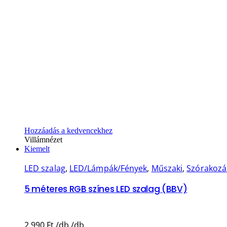
Hozzáadás a kedvencekhez
Villámnézet
Kiemelt
LED szalag
,
LED/Lámpák/Fények
,
Műszaki
,
Szórakozá
5 méteres RGB színes LED szalag (BBV)
2.990
Ft