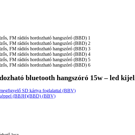
zható bluetooth hangszóró 15w – led kijel
megfigyelő SD kártya foglalattal (BBV)
élőképpel (BBJH)(BBD) (BBV)
érhető lesz.