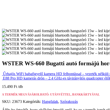
WSTER WS-660 Bugatti autó formájú hordo
Űrhajós WiFi babafigyelő kamera HD felbontással – vezeték nélküli 
E88 Pro HD kamerás drón – 2.4 GHz-es távirányítós quadcopter 
15.490
Ft
A TERMÉK MEGVÁSÁROLHATÓ: UTÁNVÉTTEL, BANKKÁRTYÁVAL
SKU:
23673
Kategóriák:
Hangfalak
,
Szórakozás
Állíts be értesítőt, hogy elsőként értesülj arról, ha ez a termék ismét el