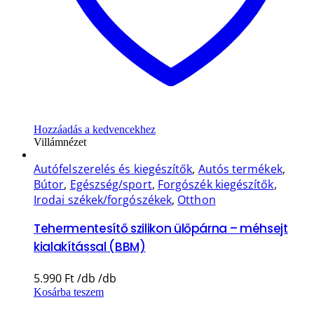
Hozzáadás a kedvencekhez
Villámnézet
Autófelszerelés és kiegészítők
,
Autós termékek
,
Bútor
,
Egészség/sport
,
Forgószék kiegészítők
,
Irodai székek/forgószékek
,
Otthon
Tehermentesítő szilikon ülőpárna – méhsejt
kialakítással (BBM)
5.990
Ft
Kosárba teszem