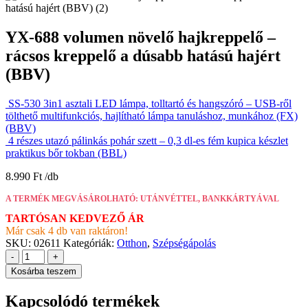
YX-688 volumen növelő hajkreppelő –
rácsos kreppelő a dúsabb hatású hajért
(BBV)
SS-530 3in1 asztali LED lámpa, tolltartó és hangszóró – USB-ről
tölthető multifunkciós, hajlítható lámpa tanuláshoz, munkához (FX)
(BBV)
4 részes utazó pálinkás pohár szett – 0,3 dl-es fém kupica készlet
praktikus bőr tokban (BBL)
8.990
Ft
A TERMÉK MEGVÁSÁROLHATÓ: UTÁNVÉTTEL, BANKKÁRTYÁVAL
TARTÓSAN KEDVEZŐ ÁR
Már csak 4 db van raktáron!
SKU:
02611
Kategóriák:
Otthon
,
Szépségápolás
-
+
Kosárba teszem
Kapcsolódó termékek