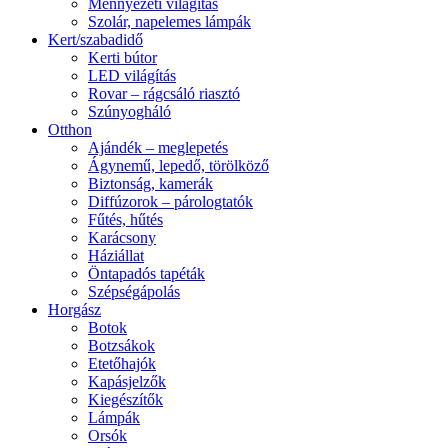
Mennyezeti világítás
Szolár, napelemes lámpák
Kert/szabadidő
Kerti bútor
LED világítás
Rovar – rágcsáló riasztó
Szúnyogháló
Otthon
Ajándék – meglepetés
Ágynemű, lepedő, törölköző
Biztonság, kamerák
Diffúzorok – párologtatók
Fűtés, hűtés
Karácsony
Háziállat
Öntapadós tapéták
Szépségápolás
Horgász
Botok
Botzsákok
Etetőhajók
Kapásjelzők
Kiegészítők
Lámpák
Orsók