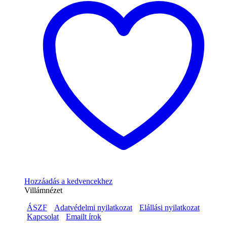
Hozzáadás a kedvencekhez
Villámnézet
ÁSZF
Adatvédelmi nyilatkozat
Elállási nyilatkozat
Kapcsolat
Emailt írok