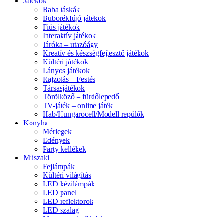
Játékok
Baba táskák
Buborékfújó játékok
Fiús játékok
Interaktív játékok
Járóka – utazóágy
Kreatív és készségfejlesztő játékok
Kültéri játékok
Lányos játékok
Rajzolás – Festés
Társasjátékok
Törölköző – fürdőlepedő
TV-játék – online játék
Hab/Hungarocell/Modell repülők
Konyha
Mérlegek
Edények
Party kellékek
Műszaki
Fejlámpák
Kültéri világítás
LED kézilámpák
LED panel
LED reflektorok
LED szalag