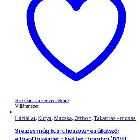
Hozzáadás a kedvencekhez
Villámnézet
Háziállat
,
Kutya
,
Macska
,
Otthon
,
Takarítás - mosás
3 részes mágikus ruhaszösz- és állatszőr
eltávolító készlet – kézi textilborotva (BBM)