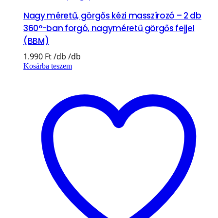
Nagy méretű, görgős kézi masszírozó – 2 db
360°-ban forgó, nagyméretű görgős fejjel
(BBM)
1.990
Ft
Kosárba teszem