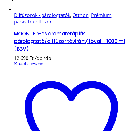
Diffúzorok - párologtatók
,
Otthon
,
Prémium
párásító/diffúzor
MOON LED-es aromaterápiás
párologtató/diffúzor távirányítóval – 1000 ml
(BBV)
12.690
Ft
Kosárba teszem