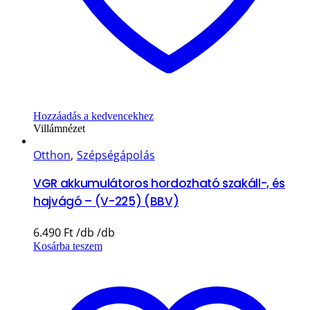
Hozzáadás a kedvencekhez
Villámnézet
Otthon
,
Szépségápolás
VGR akkumulátoros hordozható szakáll-, és
hajvágó – (V-225) (BBV)
6.490
Ft
Kosárba teszem