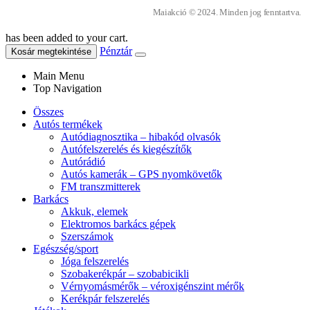
Maiakció © 2024. Minden jog fenntartva.
has been added to your cart.
Pénztár
Kosár megtekintése
Main Menu
Top Navigation
Összes
Autós termékek
Autódiagnosztika – hibakód olvasók
Autófelszerelés és kiegészítők
Autórádió
Autós kamerák – GPS nyomkövetők
FM transzmitterek
Barkács
Akkuk, elemek
Elektromos barkács gépek
Szerszámok
Egészség/sport
Jóga felszerelés
Szobakerékpár – szobabicikli
Vérnyomásmérők – véroxigénszint mérők
Kerékpár felszerelés