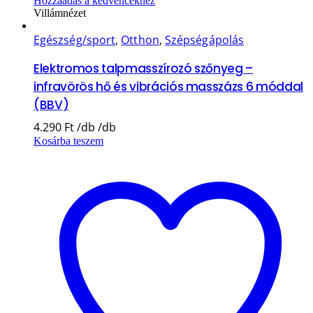
Hozzáadás a kedvencekhez
Villámnézet
Egészség/sport
,
Otthon
,
Szépségápolás
Elektromos talpmasszírozó szőnyeg –
infravörös hő és vibrációs masszázs 6 móddal
(BBV)
4.290
Ft
Kosárba teszem