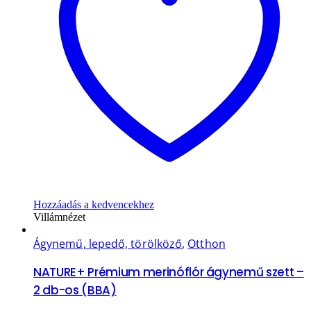
Hozzáadás a kedvencekhez
Villámnézet
Ágynemű, lepedő, törölköző
,
Otthon
NATURE+ Prémium merinóflór ágynemű szett –
2 db-os (BBA)