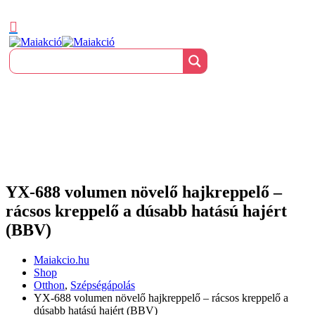
YX-688 volumen növelő hajkreppelő –
rácsos kreppelő a dúsabb hatású hajért
(BBV)
Maiakcio.hu
Shop
Otthon
,
Szépségápolás
YX-688 volumen növelő hajkreppelő – rácsos kreppelő a
dúsabb hatású hajért (BBV)