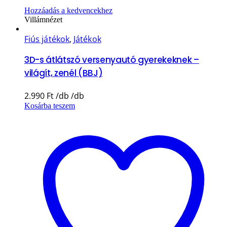
Hozzáadás a kedvencekhez
Villámnézet
Fiús játékok
,
Játékok
3D-s átlátszó versenyautó gyerekeknek –
világít, zenél (BBJ)
2.990
Ft
Kosárba teszem