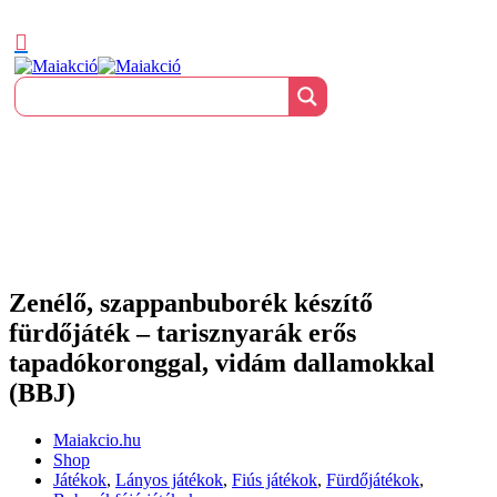
Zenélő, szappanbuborék készítő
fürdőjáték – tarisznyarák erős
tapadókoronggal, vidám dallamokkal
(BBJ)
Maiakcio.hu
Shop
Játékok
,
Lányos játékok
,
Fiús játékok
,
Fürdőjátékok
,