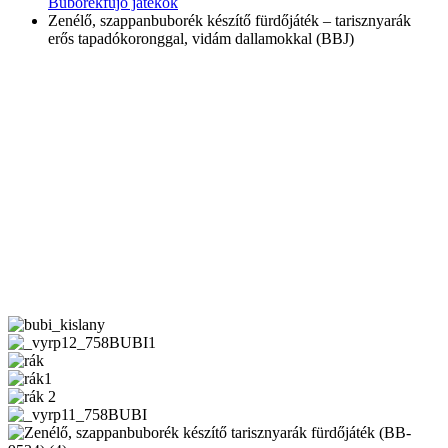
Buborékfújó játékok
Zenélő, szappanbuborék készítő fürdőjáték – tarisznyarák
erős tapadókoronggal, vidám dallamokkal (BBJ)