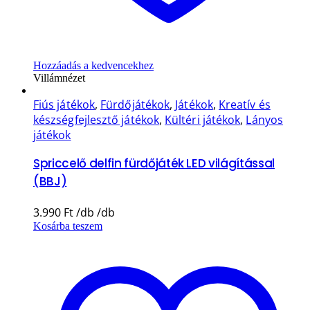
Hozzáadás a kedvencekhez
Villámnézet
Fiús játékok
,
Fürdőjátékok
,
Játékok
,
Kreatív és
készségfejlesztő játékok
,
Kültéri játékok
,
Lányos
játékok
Spriccelő delfin fürdőjáték LED világítással
(BBJ)
3.990
Ft
Kosárba teszem