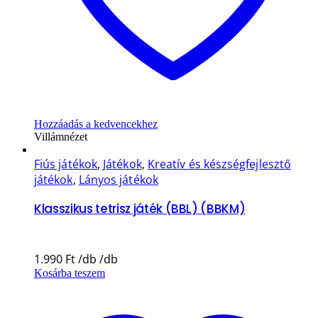
Hozzáadás a kedvencekhez
Villámnézet
Fiús játékok
,
Játékok
,
Kreatív és készségfejlesztő
játékok
,
Lányos játékok
Klasszikus tetrisz játék (BBL) (BBKM)
1.990
Ft
Kosárba teszem