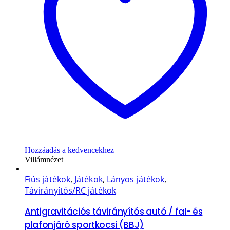
Hozzáadás a kedvencekhez
Villámnézet
Fiús játékok
,
Játékok
,
Lányos játékok
,
Távirányítós/RC játékok
Antigravitációs távirányítós autó / fal- és
plafonjáró sportkocsi (BBJ)