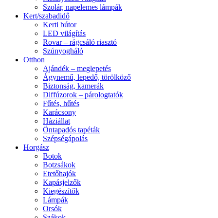
Szolár, napelemes lámpák
Kert/szabadidő
Kerti bútor
LED világítás
Rovar – rágcsáló riasztó
Szúnyogháló
Otthon
Ajándék – meglepetés
Ágynemű, lepedő, törölköző
Biztonság, kamerák
Diffúzorok – párologtatók
Fűtés, hűtés
Karácsony
Háziállat
Öntapadós tapéták
Szépségápolás
Horgász
Botok
Botzsákok
Etetőhajók
Kapásjelzők
Kiegészítők
Lámpák
Orsók
Szákok