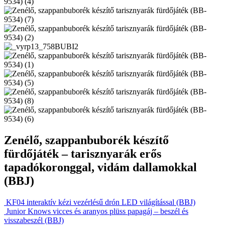
Zenélő, szappanbuborék készítő
fürdőjáték – tarisznyarák erős
tapadókoronggal, vidám dallamokkal
(BBJ)
KF04 interaktív kézi vezérlésű drón LED világítással (BBJ)
Junior Knows vicces és aranyos plüss papagáj – beszél és
visszabeszél (BBJ)