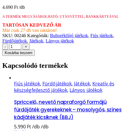
4.690
Ft
A TERMÉK MEGVÁSÁROLHATÓ: UTÁNVÉTTEL, BANKKÁRTYÁVAL
TARTÓSAN KEDVEZŐ ÁR
Már csak 27 db van raktáron!
SKU:
00246
Kategóriák:
Buborékfújó játékok
,
Fiús játékok
,
Fürdőjátékok
,
Játékok
,
Lányos játékok
-
+
Kosárba teszem
Kapcsolódó termékek
Fiús játékok
,
Fürdőjátékok
,
Játékok
,
Kreatív és
készségfejlesztő játékok
,
Lányos játékok
Spriccelő, nevető napraforgó formájú
fürdőjáték gyerekeknek – mosolygós, színes
kádjáték kicsiknek (BBJ)
5.990
Ft