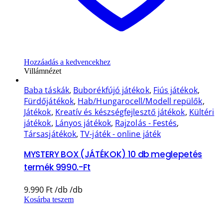
Hozzáadás a kedvencekhez
Villámnézet
Baba táskák
,
Buborékfújó játékok
,
Fiús játékok
,
Fürdőjátékok
,
Hab/Hungarocell/Modell repülők
,
Játékok
,
Kreatív és készségfejlesztő játékok
,
Kültéri
játékok
,
Lányos játékok
,
Rajzolás - Festés
,
Társasjátékok
,
TV-játék - online játék
MYSTERY BOX (JÁTÉKOK) 10 db meglepetés
termék 9990.-Ft
9.990
Ft
Kosárba teszem