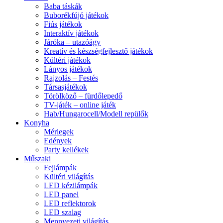
Baba táskák
Buborékfújó játékok
Fiús játékok
Interaktív játékok
Járóka – utazóágy
Kreatív és készségfejlesztő játékok
Kültéri játékok
Lányos játékok
Rajzolás – Festés
Társasjátékok
Törölköző – fürdőlepedő
TV-játék – online játék
Hab/Hungarocell/Modell repülők
Konyha
Mérlegek
Edények
Party kellékek
Műszaki
Fejlámpák
Kültéri világítás
LED kézilámpák
LED panel
LED reflektorok
LED szalag
Mennyezeti világítás