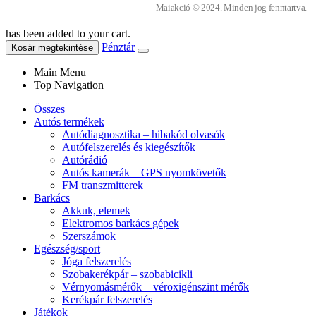
Maiakció © 2024. Minden jog fenntartva.
has been added to your cart.
Pénztár
Kosár megtekintése
Main Menu
Top Navigation
Összes
Autós termékek
Autódiagnosztika – hibakód olvasók
Autófelszerelés és kiegészítők
Autórádió
Autós kamerák – GPS nyomkövetők
FM transzmitterek
Barkács
Akkuk, elemek
Elektromos barkács gépek
Szerszámok
Egészség/sport
Jóga felszerelés
Szobakerékpár – szobabicikli
Vérnyomásmérők – véroxigénszint mérők
Kerékpár felszerelés
Játékok