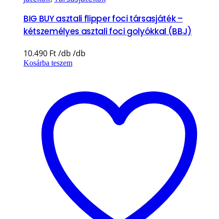
BIG BUY asztali flipper foci társasjáték –
kétszemélyes asztali foci golyókkal (BBJ)
10.490
Ft
Kosárba teszem