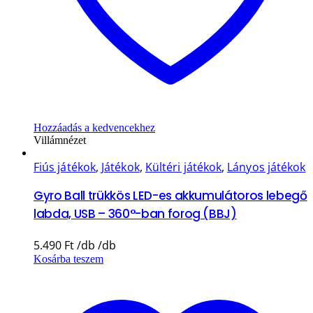
Hozzáadás a kedvencekhez
Villámnézet
Fiús játékok
,
Játékok
,
Kültéri játékok
,
Lányos játékok
Gyro Ball trükkös LED-es akkumulátoros lebegő
labda, USB – 360°-ban forog (BBJ)
5.490
Ft
Kosárba teszem