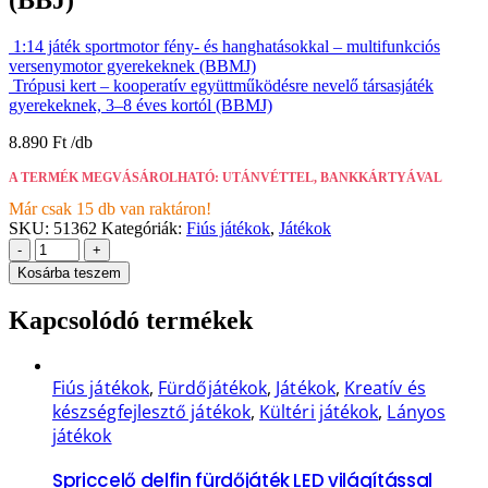
1:14 játék sportmotor fény- és hanghatásokkal – multifunkciós
versenymotor gyerekeknek (BBMJ)
Trópusi kert – kooperatív együttműködésre nevelő társasjáték
gyerekeknek, 3–8 éves kortól (BBMJ)
8.890
Ft
A TERMÉK MEGVÁSÁROLHATÓ: UTÁNVÉTTEL, BANKKÁRTYÁVAL
Már csak 15 db van raktáron!
SKU:
51362
Kategóriák:
Fiús játékok
,
Játékok
-
+
Kosárba teszem
Kapcsolódó termékek
Fiús játékok
,
Fürdőjátékok
,
Játékok
,
Kreatív és
készségfejlesztő játékok
,
Kültéri játékok
,
Lányos
játékok
Spriccelő delfin fürdőjáték LED világítással