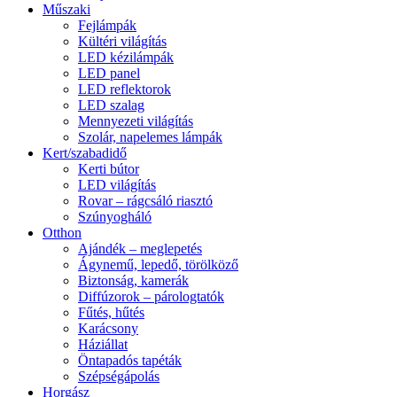
Műszaki
Fejlámpák
Kültéri világítás
LED kézilámpák
LED panel
LED reflektorok
LED szalag
Mennyezeti világítás
Szolár, napelemes lámpák
Kert/szabadidő
Kerti bútor
LED világítás
Rovar – rágcsáló riasztó
Szúnyogháló
Otthon
Ajándék – meglepetés
Ágynemű, lepedő, törölköző
Biztonság, kamerák
Diffúzorok – párologtatók
Fűtés, hűtés
Karácsony
Háziállat
Öntapadós tapéták
Szépségápolás
Horgász