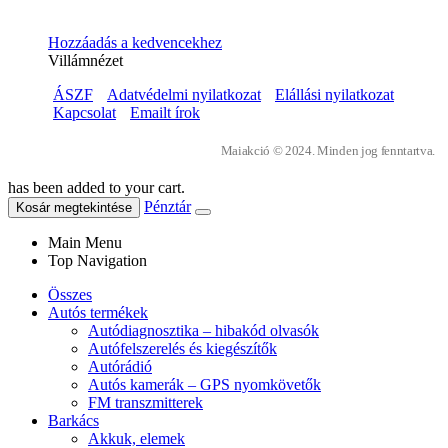
Hozzáadás a kedvencekhez
Villámnézet
ÁSZF
Adatvédelmi nyilatkozat
Elállási nyilatkozat
Kapcsolat
Emailt írok
Maiakció © 2024. Minden jog fenntartva.
has been added to your cart.
Pénztár
Kosár megtekintése
Main Menu
Top Navigation
Összes
Autós termékek
Autódiagnosztika – hibakód olvasók
Autófelszerelés és kiegészítők
Autórádió
Autós kamerák – GPS nyomkövetők
FM transzmitterek
Barkács
Akkuk, elemek