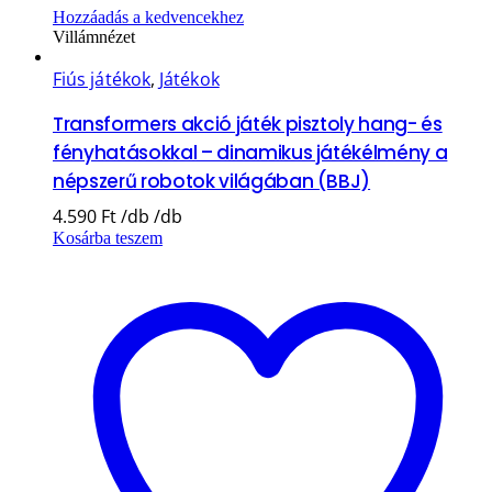
Hozzáadás a kedvencekhez
Villámnézet
Fiús játékok
,
Játékok
Transformers akció játék pisztoly hang- és
fényhatásokkal – dinamikus játékélmény a
népszerű robotok világában (BBJ)
4.590
Ft
Kosárba teszem