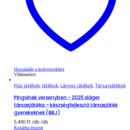
Hozzáadás a kedvencekhez
Villámnézet
Fiús játékok
,
Játékok
,
Lányos játékok
,
Társasjátékok
Pingvinek versenyben – 2025 sláger
társasjátéka – készségfejlesztő társasjáték
gyerekeknek (BBJ)
5.490
Ft
Kosárba teszem