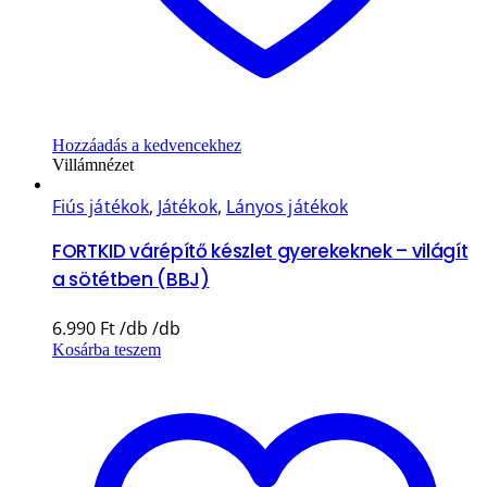
Hozzáadás a kedvencekhez
Villámnézet
Fiús játékok
,
Játékok
,
Lányos játékok
FORTKID várépítő készlet gyerekeknek – világít
a sötétben (BBJ)
6.990
Ft
Kosárba teszem