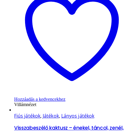
Hozzáadás a kedvencekhez
Villámnézet
Fiús játékok
,
Játékok
,
Lányos játékok
Visszabeszélő kaktusz – énekel, táncol, zenél,