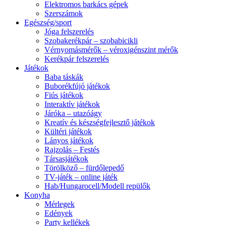
Elektromos barkács gépek
Szerszámok
Egészség/sport
Jóga felszerelés
Szobakerékpár – szobabicikli
Vérnyomásmérők – véroxigénszint mérők
Kerékpár felszerelés
Játékok
Baba táskák
Buborékfújó játékok
Fiús játékok
Interaktív játékok
Járóka – utazóágy
Kreatív és készségfejlesztő játékok
Kültéri játékok
Lányos játékok
Rajzolás – Festés
Társasjátékok
Törölköző – fürdőlepedő
TV-játék – online játék
Hab/Hungarocell/Modell repülők
Konyha
Mérlegek
Edények
Party kellékek