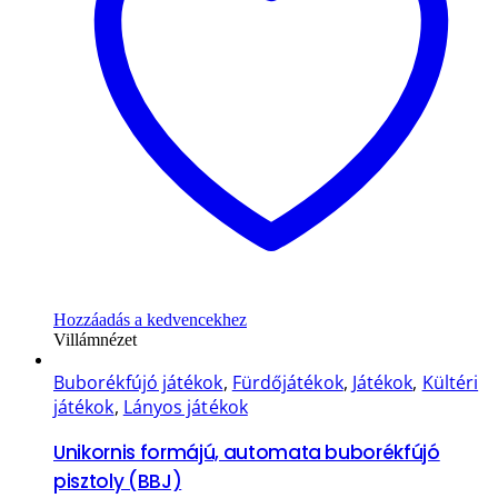
Hozzáadás a kedvencekhez
Villámnézet
Buborékfújó játékok
,
Fürdőjátékok
,
Játékok
,
Kültéri
játékok
,
Lányos játékok
Unikornis formájú, automata buborékfújó
pisztoly (BBJ)