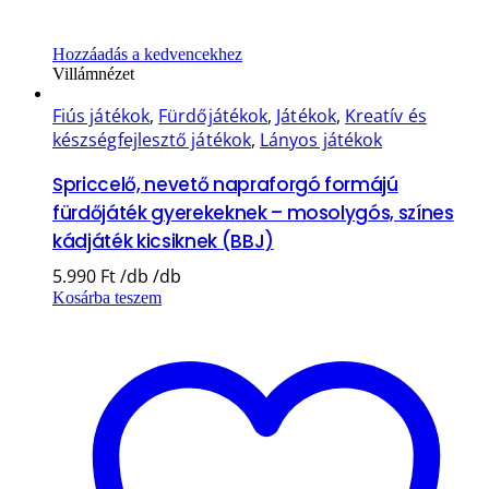
Hozzáadás a kedvencekhez
Villámnézet
Fiús játékok
,
Fürdőjátékok
,
Játékok
,
Kreatív és
készségfejlesztő játékok
,
Lányos játékok
Spriccelő, nevető napraforgó formájú
fürdőjáték gyerekeknek – mosolygós, színes
kádjáték kicsiknek (BBJ)
5.990
Ft
Kosárba teszem