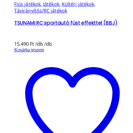
Fiús játékok
,
Játékok
,
Kültéri játékok
,
Távirányítós/RC játékok
TSUNAMI RC sportautó füst effekttel (BBJ)
15.490
Ft
Kosárba teszem