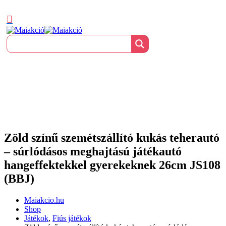
Zöld színű szemétszállító kukás teherautó
– súrlódásos meghajtású játékautó
hangeffektekkel gyerekeknek 26cm JS108
(BBJ)
Maiakcio.hu
Shop
Játékok
,
Fiús játékok