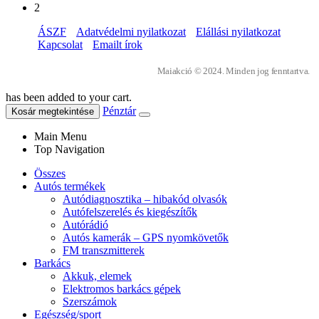
2
ÁSZF
Adatvédelmi nyilatkozat
Elállási nyilatkozat
Kapcsolat
Emailt írok
Maiakció © 2024. Minden jog fenntartva.
has been added to your cart.
Pénztár
Kosár megtekintése
Main Menu
Top Navigation
Összes
Autós termékek
Autódiagnosztika – hibakód olvasók
Autófelszerelés és kiegészítők
Autórádió
Autós kamerák – GPS nyomkövetők
FM transzmitterek
Barkács
Akkuk, elemek
Elektromos barkács gépek
Szerszámok
Egészség/sport