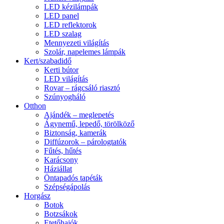
LED kézilámpák
LED panel
LED reflektorok
LED szalag
Mennyezeti világítás
Szolár, napelemes lámpák
Kert/szabadidő
Kerti bútor
LED világítás
Rovar – rágcsáló riasztó
Szúnyogháló
Otthon
Ajándék – meglepetés
Ágynemű, lepedő, törölköző
Biztonság, kamerák
Diffúzorok – párologtatók
Fűtés, hűtés
Karácsony
Háziállat
Öntapadós tapéták
Szépségápolás
Horgász
Botok
Botzsákok
Etetőhajók