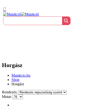
Horgász
Maiakcio.hu
Shop
Horgász
Rendezés:
Mutat: