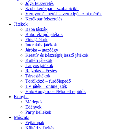
Jóga felszerelés
Szobakerékpár – szobabicikli
Vérnyomásmérők – véroxigénszint mérők
Kerékpár felszerelés
Játékok
Baba táskák
Buborékfújó játékok
Fiús játékok
Interaktív játékok
Járóka – utazóágy
Kreatív és készségfejlesztő játékok
Kültéri játékok
Lányos játékok
Rajzolás – Festés
Társasjátékok
Törölköző – fürdőlepedő
TV-játék – online játék
Hab/Hungarocell/Modell repülők
Konyha
Mérlegek
Edények
Party kellékek
Műszaki
Fejlámpák
Kültéri világítás