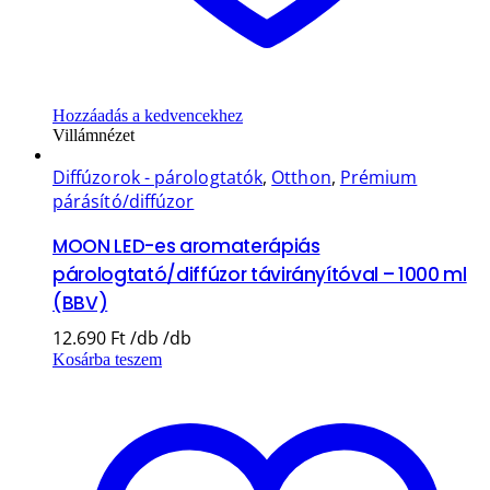
Hozzáadás a kedvencekhez
Villámnézet
Diffúzorok - párologtatók
,
Otthon
,
Prémium
párásító/diffúzor
MOON LED-es aromaterápiás
párologtató/diffúzor távirányítóval – 1000 ml
(BBV)
12.690
Ft
Kosárba teszem