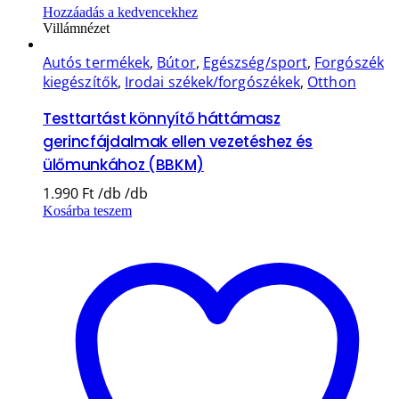
Hozzáadás a kedvencekhez
Villámnézet
Autós termékek
,
Bútor
,
Egészség/sport
,
Forgószék
kiegészítők
,
Irodai székek/forgószékek
,
Otthon
Testtartást könnyítő háttámasz
gerincfájdalmak ellen vezetéshez és
ülőmunkához (BBKM)
1.990
Ft
Kosárba teszem