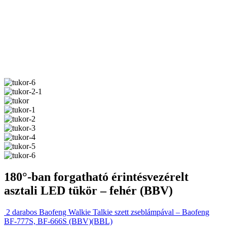
180°-ban forgatható érintésvezérelt
asztali LED tükör – fehér (BBV)
2 darabos Baofeng Walkie Talkie szett zseblámpával – Baofeng
BF-777S, BF-666S (BBV)(BBL)