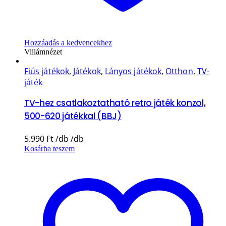
Hozzáadás a kedvencekhez
Villámnézet
Fiús játékok
,
Játékok
,
Lányos játékok
,
Otthon
,
TV-
játék
TV-hez csatlakoztatható retro játék konzol,
500-620 játékkal (BBJ)
5.990
Ft
Kosárba teszem