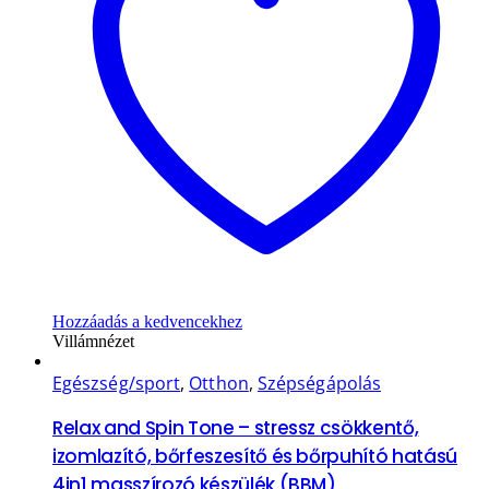
Hozzáadás a kedvencekhez
Villámnézet
Egészség/sport
,
Otthon
,
Szépségápolás
Relax and Spin Tone – stressz csökkentő,
izomlazító, bőrfeszesítő és bőrpuhító hatású
4in1 masszírozó készülék (BBM)