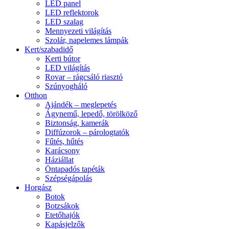
LED panel
LED reflektorok
LED szalag
Mennyezeti világítás
Szolár, napelemes lámpák
Kert/szabadidő
Kerti bútor
LED világítás
Rovar – rágcsáló riasztó
Szúnyogháló
Otthon
Ajándék – meglepetés
Ágynemű, lepedő, törölköző
Biztonság, kamerák
Diffúzorok – párologtatók
Fűtés, hűtés
Karácsony
Háziállat
Öntapadós tapéták
Szépségápolás
Horgász
Botok
Botzsákok
Etetőhajók
Kapásjelzők