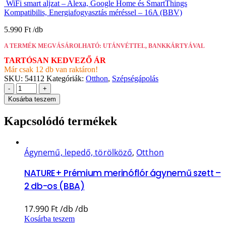
WiFi smart aljzat – Alexa, Google Home és SmartThings
Kompatibilis, Energiafogyasztás méréssel – 16A (BBV)
5.990
Ft
A TERMÉK MEGVÁSÁROLHATÓ: UTÁNVÉTTEL, BANKKÁRTYÁVAL
TARTÓSAN KEDVEZŐ ÁR
Már csak 12 db van raktáron!
SKU:
54112
Kategóriák:
Otthon
,
Szépségápolás
-
+
Kosárba teszem
Kapcsolódó termékek
Ágynemű, lepedő, törölköző
,
Otthon
NATURE+ Prémium merinóflór ágynemű szett –
2 db-os (BBA)
17.990
Ft
Kosárba teszem