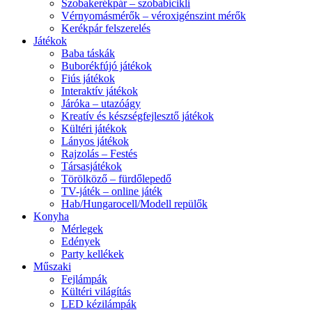
Szobakerékpár – szobabicikli
Vérnyomásmérők – véroxigénszint mérők
Kerékpár felszerelés
Játékok
Baba táskák
Buborékfújó játékok
Fiús játékok
Interaktív játékok
Járóka – utazóágy
Kreatív és készségfejlesztő játékok
Kültéri játékok
Lányos játékok
Rajzolás – Festés
Társasjátékok
Törölköző – fürdőlepedő
TV-játék – online játék
Hab/Hungarocell/Modell repülők
Konyha
Mérlegek
Edények
Party kellékek
Műszaki
Fejlámpák
Kültéri világítás
LED kézilámpák