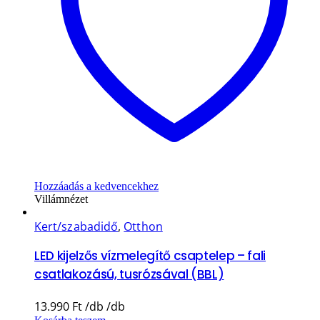
Hozzáadás a kedvencekhez
Villámnézet
Kert/szabadidő
,
Otthon
LED kijelzős vízmelegítő csaptelep – fali
csatlakozású, tusrózsával (BBL)
13.990
Ft