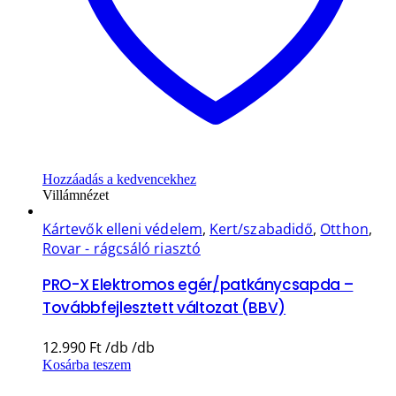
Hozzáadás a kedvencekhez
Villámnézet
Kártevők elleni védelem
,
Kert/szabadidő
,
Otthon
,
Rovar - rágcsáló riasztó
PRO-X Elektromos egér/patkánycsapda –
Továbbfejlesztett változat (BBV)
12.990
Ft
Kosárba teszem