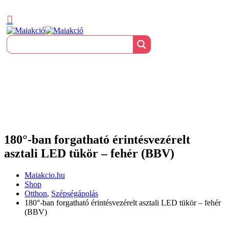
180°-ban forgatható érintésvezérelt
asztali LED tükör – fehér (BBV)
Maiakcio.hu
Shop
Otthon
,
Szépségápolás
180°-ban forgatható érintésvezérelt asztali LED tükör – fehér
(BBV)