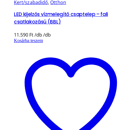
Kert/szabadidő
,
Otthon
LED kijelzős vízmelegítő csaptelep – fali
csatlakozású (BBL)
11.590
Ft
Kosárba teszem