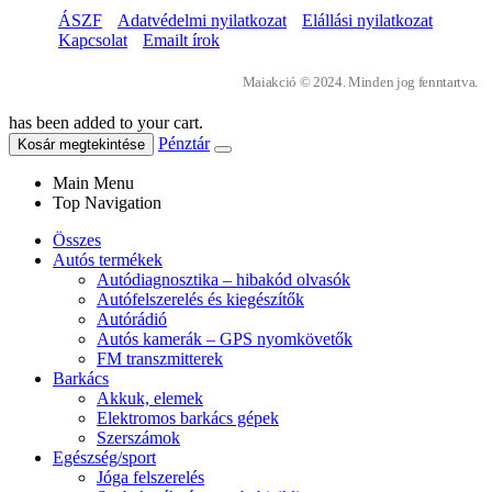
ÁSZF
Adatvédelmi nyilatkozat
Elállási nyilatkozat
Kapcsolat
Emailt írok
Maiakció © 2024. Minden jog fenntartva.
has been added to your cart.
Pénztár
Kosár megtekintése
Main Menu
Top Navigation
Összes
Autós termékek
Autódiagnosztika – hibakód olvasók
Autófelszerelés és kiegészítők
Autórádió
Autós kamerák – GPS nyomkövetők
FM transzmitterek
Barkács
Akkuk, elemek
Elektromos barkács gépek
Szerszámok
Egészség/sport
Jóga felszerelés