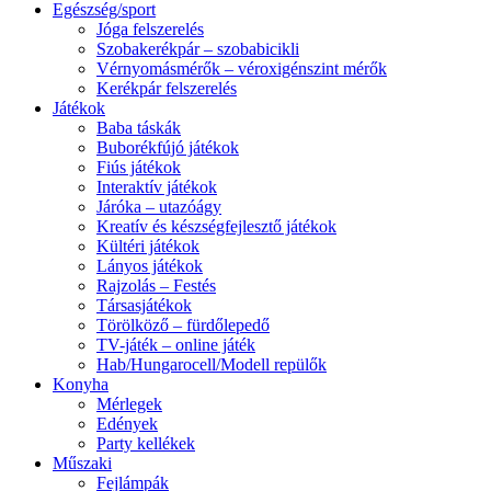
Egészség/sport
Jóga felszerelés
Szobakerékpár – szobabicikli
Vérnyomásmérők – véroxigénszint mérők
Kerékpár felszerelés
Játékok
Baba táskák
Buborékfújó játékok
Fiús játékok
Interaktív játékok
Járóka – utazóágy
Kreatív és készségfejlesztő játékok
Kültéri játékok
Lányos játékok
Rajzolás – Festés
Társasjátékok
Törölköző – fürdőlepedő
TV-játék – online játék
Hab/Hungarocell/Modell repülők
Konyha
Mérlegek
Edények
Party kellékek
Műszaki
Fejlámpák