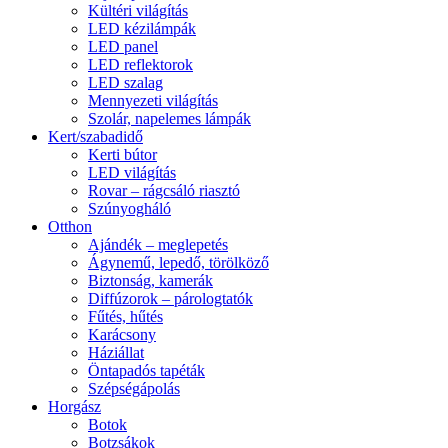
Kültéri világítás
LED kézilámpák
LED panel
LED reflektorok
LED szalag
Mennyezeti világítás
Szolár, napelemes lámpák
Kert/szabadidő
Kerti bútor
LED világítás
Rovar – rágcsáló riasztó
Szúnyogháló
Otthon
Ajándék – meglepetés
Ágynemű, lepedő, törölköző
Biztonság, kamerák
Diffúzorok – párologtatók
Fűtés, hűtés
Karácsony
Háziállat
Öntapadós tapéták
Szépségápolás
Horgász
Botok
Botzsákok