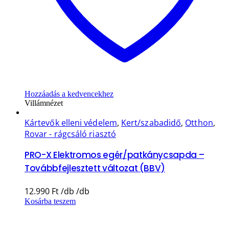
Hozzáadás a kedvencekhez
Villámnézet
Kártevők elleni védelem
,
Kert/szabadidő
,
Otthon
,
Rovar - rágcsáló riasztó
PRO-X Elektromos egér/patkánycsapda –
Továbbfejlesztett változat (BBV)
12.990
Ft
Kosárba teszem