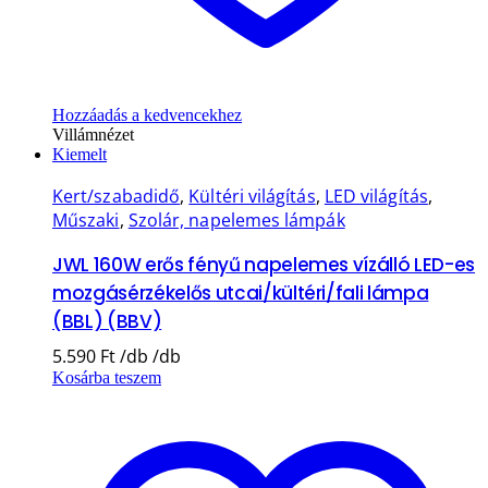
Hozzáadás a kedvencekhez
Villámnézet
Kiemelt
Kert/szabadidő
,
Kültéri világítás
,
LED világítás
,
Műszaki
,
Szolár, napelemes lámpák
JWL 160W erős fényű napelemes vízálló LED-es
mozgásérzékelős utcai/kültéri/fali lámpa
(BBL) (BBV)
5.590
Ft
Kosárba teszem