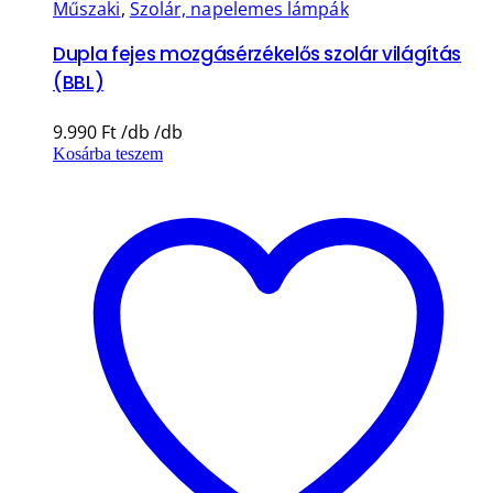
Műszaki
,
Szolár, napelemes lámpák
Dupla fejes mozgásérzékelős szolár világítás
(BBL)
9.990
Ft
Kosárba teszem