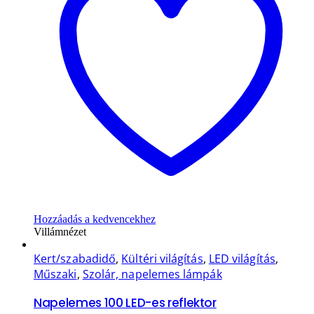
Hozzáadás a kedvencekhez
Villámnézet
Kert/szabadidő
,
Kültéri világítás
,
LED világítás
,
Műszaki
,
Szolár, napelemes lámpák
Napelemes 100 LED-es reflektor