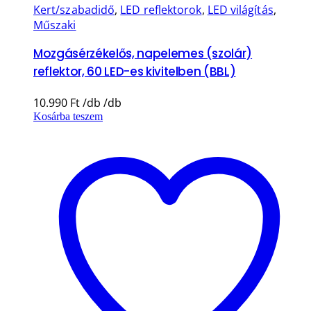
Kert/szabadidő
,
LED reflektorok
,
LED világítás
,
Műszaki
Mozgásérzékelős, napelemes (szolár)
reflektor, 60 LED-es kivitelben (BBL)
10.990
Ft
Kosárba teszem