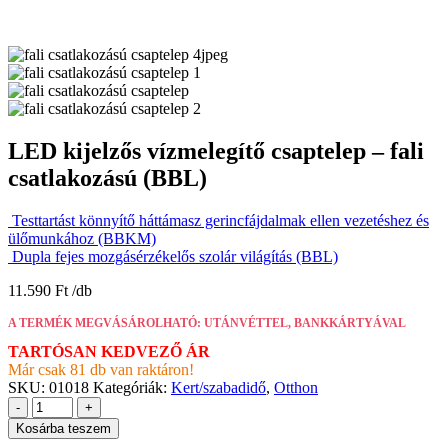
LED kijelzős vízmelegítő csaptelep – fali
csatlakozású (BBL)
Testtartást könnyítő háttámasz gerincfájdalmak ellen vezetéshez és
ülőmunkához (BBKM)
Dupla fejes mozgásérzékelős szolár világítás (BBL)
11.590
Ft
A TERMÉK MEGVÁSÁROLHATÓ: UTÁNVÉTTEL, BANKKÁRTYÁVAL
TARTÓSAN KEDVEZŐ ÁR
Már csak 81 db van raktáron!
SKU:
01018
Kategóriák:
Kert/szabadidő
,
Otthon
-
+
Kosárba teszem