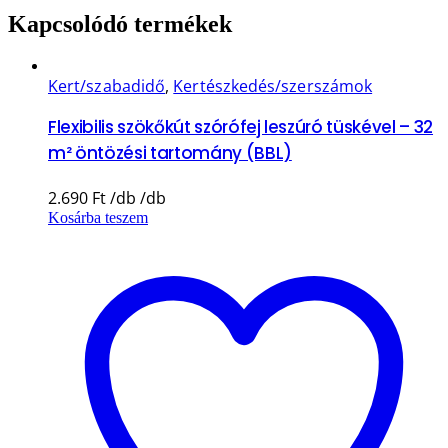
Kapcsolódó termékek
Kert/szabadidő
,
Kertészkedés/szerszámok
Flexibilis szökőkút szórófej leszúró tüskével – 32
m² öntözési tartomány (BBL)
2.690
Ft
Kosárba teszem