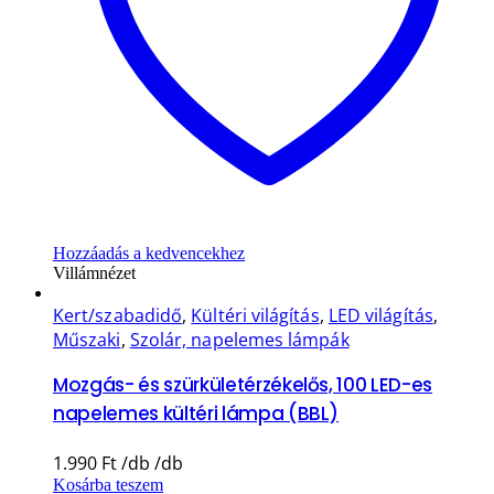
Hozzáadás a kedvencekhez
Villámnézet
Kert/szabadidő
,
Kültéri világítás
,
LED világítás
,
Műszaki
,
Szolár, napelemes lámpák
Mozgás- és szürkületérzékelős, 100 LED-es
napelemes kültéri lámpa (BBL)
1.990
Ft
Kosárba teszem