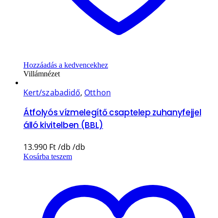
Hozzáadás a kedvencekhez
Villámnézet
Kert/szabadidő
,
Otthon
Átfolyós vízmelegítő csaptelep zuhanyfejjel
álló kivitelben (BBL)
13.990
Ft
Kosárba teszem