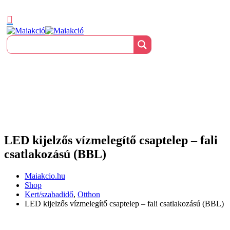
LED kijelzős vízmelegítő csaptelep – fali
csatlakozású (BBL)
Maiakcio.hu
Shop
Kert/szabadidő
,
Otthon
LED kijelzős vízmelegítő csaptelep – fali csatlakozású (BBL)