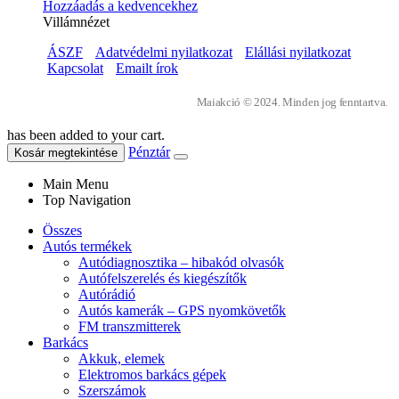
Hozzáadás a kedvencekhez
Villámnézet
ÁSZF
Adatvédelmi nyilatkozat
Elállási nyilatkozat
Kapcsolat
Emailt írok
Maiakció © 2024. Minden jog fenntartva.
has been added to your cart.
Pénztár
Kosár megtekintése
Main Menu
Top Navigation
Összes
Autós termékek
Autódiagnosztika – hibakód olvasók
Autófelszerelés és kiegészítők
Autórádió
Autós kamerák – GPS nyomkövetők
FM transzmitterek
Barkács
Akkuk, elemek
Elektromos barkács gépek
Szerszámok