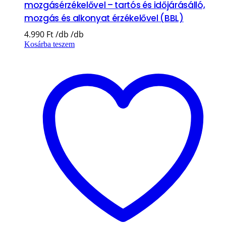
mozgásérzékelővel – tartós és időjárásálló,
mozgás és alkonyat érzékelővel (BBL)
4.990
Ft
Kosárba teszem