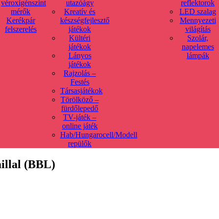
véroxigénszint
utazóágy
reflektorok
mérők
Kreatív és
LED szalag
Kerékpár
készségfejlesztő
Mennyezeti
felszerelés
játékok
világítás
Kültéri
Szolár,
játékok
napelemes
Lányos
lámpák
játékok
Rajzolás –
Festés
Társasjátékok
Törölköző –
fürdőlepedő
TV-játék –
online játék
Hab/Hungarocell/Modell
repülők
illal (BBL)