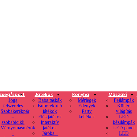
zség/sport
Játékok
Konyha
Műszaki
Jóga
Baba táskák
Mérlegek
Fejlámpák
felszerelés
Buborékfújó
Edények
Kültéri
Szobakerékpár
játékok
Party
világítás
–
Fiús játékok
kellékek
LED
szobabicikli
Interaktív
kézilámpák
Vérnyomásmérők
játékok
LED panel
–
Járóka –
LED