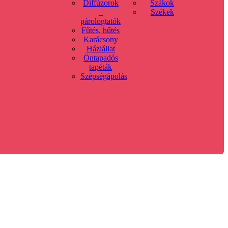
Diffúzorok
Szákok
–
Székek
párologtatók
Fűtés, hűtés
Karácsony
Háziállat
Öntapadós
tapéták
Szépségápolás