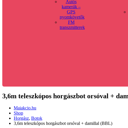
Autós
kamerák –
GPS
nyomkövetők
FM
transzmitterek
3,6m teleszkópos horgászbot orsóval + dam
Maiakcio.hu
Shop
Horgász
,
Botok
3,6m teleszkópos horgászbot orsóval + damillal (BBL)