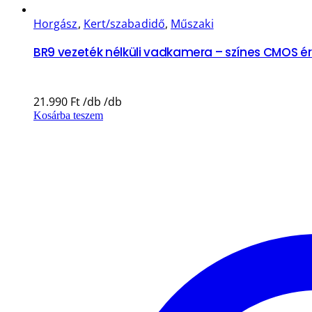
Horgász
,
Kert/szabadidő
,
Műszaki
BR9 vezeték nélküli vadkamera – színes CMOS érzék
21.990
Ft
Kosárba teszem