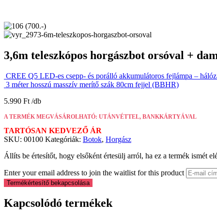
3,6m teleszkópos horgászbot orsóval + dam
CREE Q5 LED-es csepp- és porálló akkumulátoros fejlámpa – hálózatr
3 méter hosszú masszív merítő szák 80cm fejjel (BBHR)
5.990
Ft
A TERMÉK MEGVÁSÁROLHATÓ: UTÁNVÉTTEL, BANKKÁRTYÁVAL
TARTÓSAN KEDVEZŐ ÁR
SKU:
00100
Kategóriák:
Botok
,
Horgász
Állíts be értesítőt, hogy elsőként értesülj arról, ha ez a termék ismét el
Enter your email address to join the waitlist for this product
Termékértesítő bekapcsolása
Kapcsolódó termékek