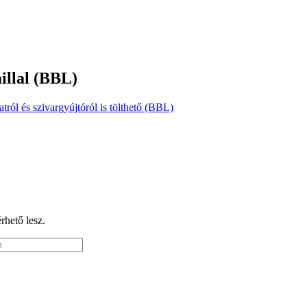
illal (BBL)
ól és szivargyújtóról is tölthető (BBL)
érhető lesz.