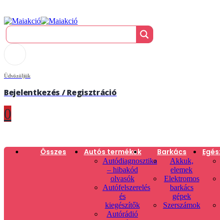
Üdvözöljük
Bejelentkezés / Regisztráció
0
Összes
Autós termékek
Barkács
Egés
Autódiagnosztika
Akkuk,
– hibakód
elemek
olvasók
Elektromos
Autófelszerelés
barkács
és
gépek
kiegészítők
Szerszámok
Autórádió