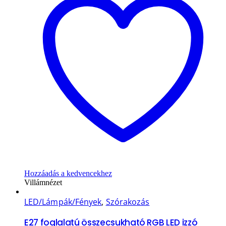
Hozzáadás a kedvencekhez
Villámnézet
LED/Lámpák/Fények
,
Szórakozás
E27 foglalatú összecsukható RGB LED izzó