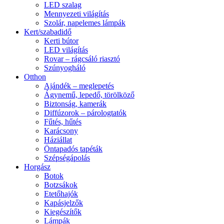
LED szalag
Mennyezeti világítás
Szolár, napelemes lámpák
Kert/szabadidő
Kerti bútor
LED világítás
Rovar – rágcsáló riasztó
Szúnyogháló
Otthon
Ajándék – meglepetés
Ágynemű, lepedő, törölköző
Biztonság, kamerák
Diffúzorok – párologtatók
Fűtés, hűtés
Karácsony
Háziállat
Öntapadós tapéták
Szépségápolás
Horgász
Botok
Botzsákok
Etetőhajók
Kapásjelzők
Kiegészítők
Lámpák