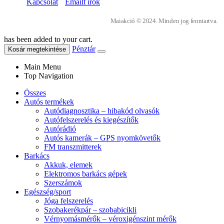
Kapcsolat
Emailt írok
Maiakció © 2024. Minden jog fenntartva.
has been added to your cart.
Pénztár
Kosár megtekintése
Main Menu
Top Navigation
Összes
Autós termékek
Autódiagnosztika – hibakód olvasók
Autófelszerelés és kiegészítők
Autórádió
Autós kamerák – GPS nyomkövetők
FM transzmitterek
Barkács
Akkuk, elemek
Elektromos barkács gépek
Szerszámok
Egészség/sport
Jóga felszerelés
Szobakerékpár – szobabicikli
Vérnyomásmérők – véroxigénszint mérők