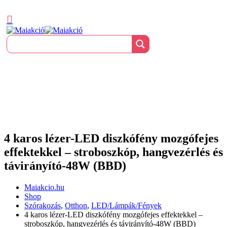
4 karos lézer-LED diszkófény mozgófejes
effektekkel – stroboszkóp, hangvezérlés és
távirányító-48W (BBD)
Maiakcio.hu
Shop
Szórakozás
,
Otthon
,
LED/Lámpák/Fények
4 karos lézer-LED diszkófény mozgófejes effektekkel –
stroboszkóp, hangvezérlés és távirányító-48W (BBD)