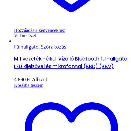
Hozzáadás a kedvencekhez
Villámnézet
Fülhallgató
,
Szórakozás
M11 vezeték nélküli vízálló Bluetooth fülhallgató
LED kijelzővel és mikrofonnal (BBD) (BBV)
4.690
Ft
Kosárba teszem