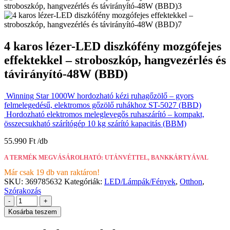
4 karos lézer-LED diszkófény mozgófejes
effektekkel – stroboszkóp, hangvezérlés és
távirányító-48W (BBD)
Winning Star 1000W hordozható kézi ruhagőzölő – gyors
felmelegedésű, elektromos gőzölő ruhákhoz ST-5027 (BBD)
Hordozható elektromos meleglevegős ruhaszárító – kompakt,
összecsukható szárítógép 10 kg szárító kapacitás (BBM)
55.990
Ft
A TERMÉK MEGVÁSÁROLHATÓ: UTÁNVÉTTEL, BANKKÁRTYÁVAL
Már csak 19 db van raktáron!
SKU:
369785632
Kategóriák:
LED/Lámpák/Fények
,
Otthon
,
Szórakozás
-
+
Kosárba teszem