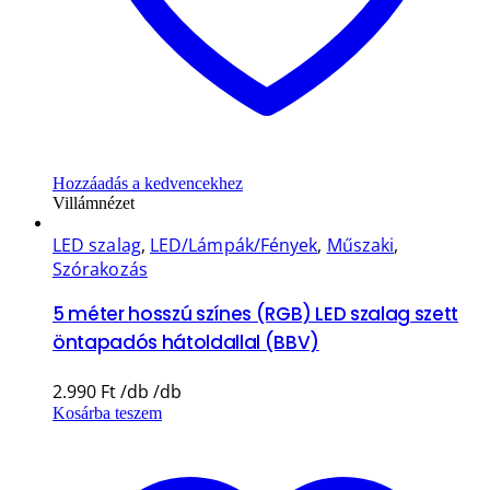
Hozzáadás a kedvencekhez
Villámnézet
LED szalag
,
LED/Lámpák/Fények
,
Műszaki
,
Szórakozás
5 méter hosszú színes (RGB) LED szalag szett
öntapadós hátoldallal (BBV)
2.990
Ft
Kosárba teszem