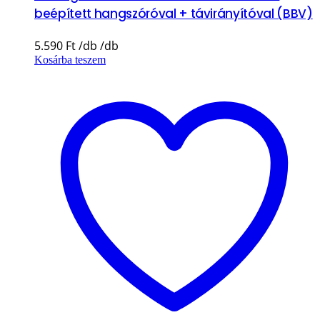
beépített hangszóróval + távirányítóval (BBV)
5.590
Ft
Kosárba teszem