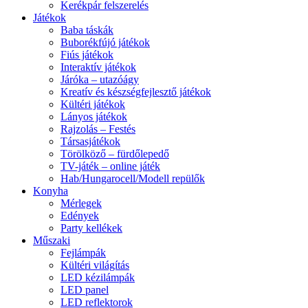
Kerékpár felszerelés
Játékok
Baba táskák
Buborékfújó játékok
Fiús játékok
Interaktív játékok
Járóka – utazóágy
Kreatív és készségfejlesztő játékok
Kültéri játékok
Lányos játékok
Rajzolás – Festés
Társasjátékok
Törölköző – fürdőlepedő
TV-játék – online játék
Hab/Hungarocell/Modell repülők
Konyha
Mérlegek
Edények
Party kellékek
Műszaki
Fejlámpák
Kültéri világítás
LED kézilámpák
LED panel
LED reflektorok