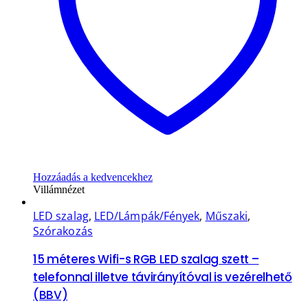
Hozzáadás a kedvencekhez
Villámnézet
LED szalag
,
LED/Lámpák/Fények
,
Műszaki
,
Szórakozás
15 méteres Wifi-s RGB LED szalag szett –
telefonnal illetve távirányítóval is vezérelhető
(BBV)