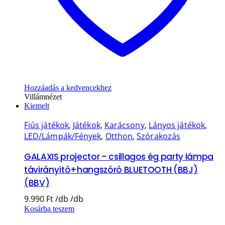
Hozzáadás a kedvencekhez
Villámnézet
Kiemelt
Fiús játékok
,
Játékok
,
Karácsony
,
Lányos játékok
,
LED/Lámpák/Fények
,
Otthon
,
Szórakozás
GALAXIS projector – csillagos ég party lámpa
távirányító+hangszóró BLUETOOTH (BBJ)
(BBV)
9.990
Ft
Kosárba teszem