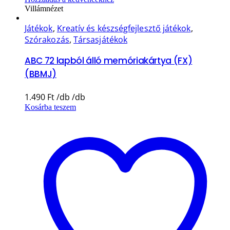
Villámnézet
Játékok
,
Kreatív és készségfejlesztő játékok
,
Szórakozás
,
Társasjátékok
ABC 72 lapból álló memóriakártya (FX)
(BBMJ)
1.490
Ft
Kosárba teszem