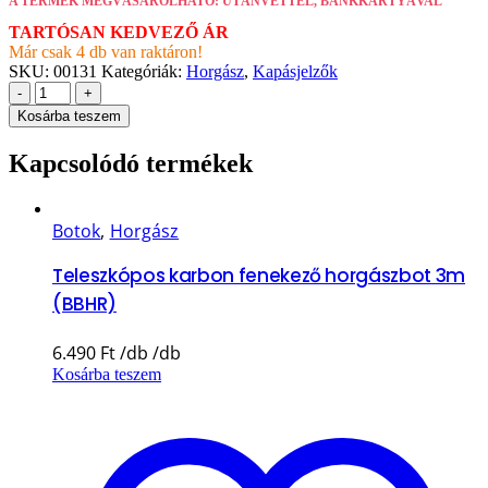
A TERMÉK MEGVÁSÁROLHATÓ: UTÁNVÉTTEL, BANKKÁRTYÁVAL
TARTÓSAN KEDVEZŐ ÁR
Már csak 4 db van raktáron!
SKU:
00131
Kategóriák:
Horgász
,
Kapásjelzők
-
+
Kosárba teszem
Kapcsolódó termékek
Botok
,
Horgász
Teleszkópos karbon fenekező horgászbot 3m
(BBHR)
6.490
Ft
Kosárba teszem