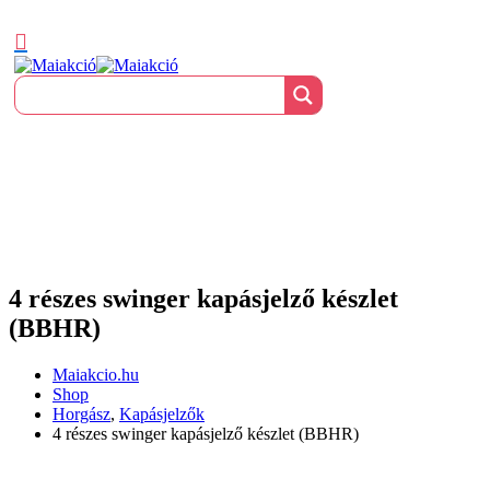
4 részes swinger kapásjelző készlet
(BBHR)
Maiakcio.hu
Shop
Horgász
,
Kapásjelzők
4 részes swinger kapásjelző készlet (BBHR)