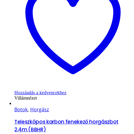
Hozzáadás a kedvencekhez
Villámnézet
Botok
,
Horgász
Teleszkópos karbon fenekező horgászbot
2,4m (BBHR)