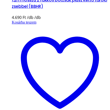
1,2m hosszú 2 fakkos botzsák plusz kettő tároló
zsebbel (BBHR)
4.690
Ft
Kosárba teszem