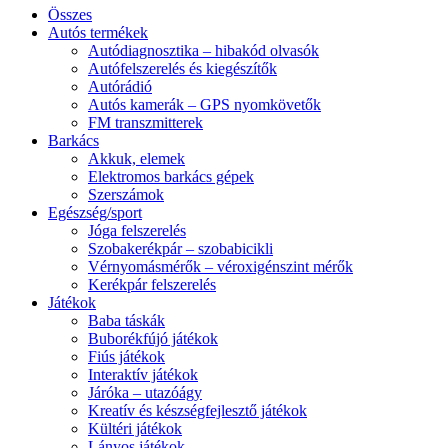
Összes
Autós termékek
Autódiagnosztika – hibakód olvasók
Autófelszerelés és kiegészítők
Autórádió
Autós kamerák – GPS nyomkövetők
FM transzmitterek
Barkács
Akkuk, elemek
Elektromos barkács gépek
Szerszámok
Egészség/sport
Jóga felszerelés
Szobakerékpár – szobabicikli
Vérnyomásmérők – véroxigénszint mérők
Kerékpár felszerelés
Játékok
Baba táskák
Buborékfújó játékok
Fiús játékok
Interaktív játékok
Járóka – utazóágy
Kreatív és készségfejlesztő játékok
Kültéri játékok
Lányos játékok