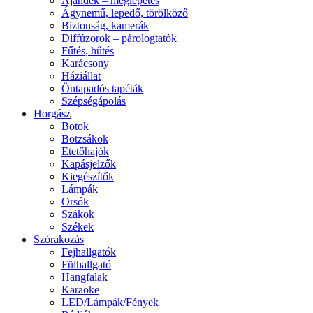
Ajándék – meglepetés
Ágynemű, lepedő, törölköző
Biztonság, kamerák
Diffúzorok – párologtatók
Fűtés, hűtés
Karácsony
Háziállat
Öntapadós tapéták
Szépségápolás
Horgász
Botok
Botzsákok
Etetőhajók
Kapásjelzők
Kiegészítők
Lámpák
Orsók
Szákok
Székek
Szórakozás
Fejhallgatók
Fülhallgató
Hangfalak
Karaoke
LED/Lámpák/Fények