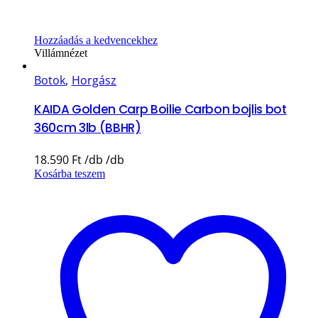
Hozzáadás a kedvencekhez
Villámnézet
Botok
,
Horgász
KAIDA Golden Carp Boilie Carbon bojlis bot
360cm 3lb (BBHR)
18.590
Ft
Kosárba teszem