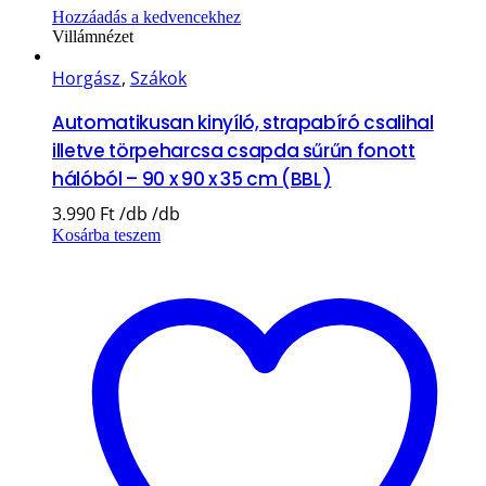
Hozzáadás a kedvencekhez
Villámnézet
Horgász
,
Szákok
Automatikusan kinyíló, strapabíró csalihal
illetve törpeharcsa csapda sűrűn fonott
hálóból – 90 x 90 x 35 cm (BBL)
3.990
Ft
Kosárba teszem