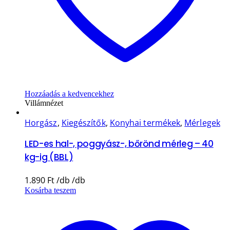
Hozzáadás a kedvencekhez
Villámnézet
Horgász
,
Kiegészítők
,
Konyhai termékek
,
Mérlegek
LED-es hal-, poggyász-, bőrönd mérleg – 40
kg-ig (BBL)
1.890
Ft
Kosárba teszem