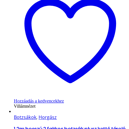
Hozzáadás a kedvencekhez
Villámnézet
Botzsákok
,
Horgász