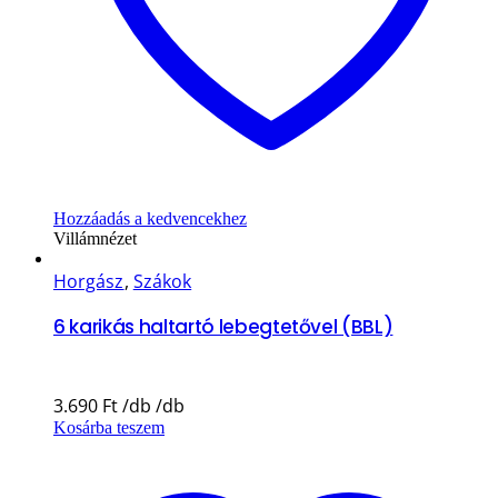
Hozzáadás a kedvencekhez
Villámnézet
Horgász
,
Szákok
6 karikás haltartó lebegtetővel (BBL)
3.690
Ft
Kosárba teszem