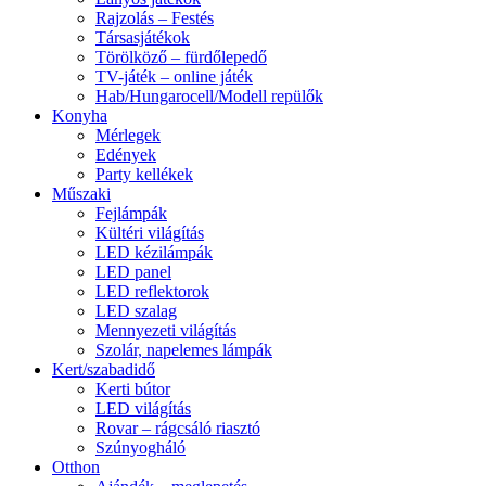
Rajzolás – Festés
Társasjátékok
Törölköző – fürdőlepedő
TV-játék – online játék
Hab/Hungarocell/Modell repülők
Konyha
Mérlegek
Edények
Party kellékek
Műszaki
Fejlámpák
Kültéri világítás
LED kézilámpák
LED panel
LED reflektorok
LED szalag
Mennyezeti világítás
Szolár, napelemes lámpák
Kert/szabadidő
Kerti bútor
LED világítás
Rovar – rágcsáló riasztó
Szúnyogháló
Otthon