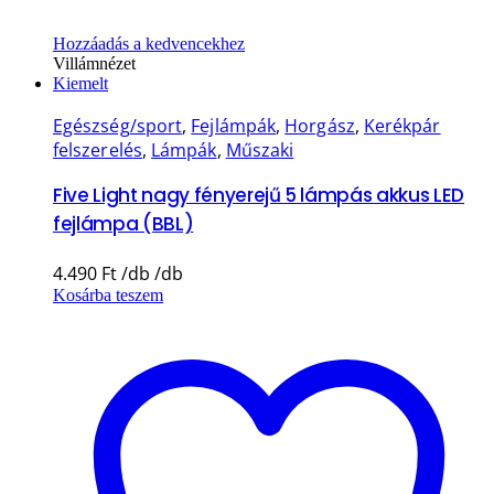
Hozzáadás a kedvencekhez
Villámnézet
Kiemelt
Egészség/sport
,
Fejlámpák
,
Horgász
,
Kerékpár
felszerelés
,
Lámpák
,
Műszaki
Five Light nagy fényerejű 5 lámpás akkus LED
fejlámpa (BBL)
4.490
Ft
Kosárba teszem