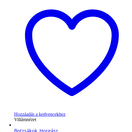
Hozzáadás a kedvencekhez
Villámnézet
Botzsákok
,
Horgász