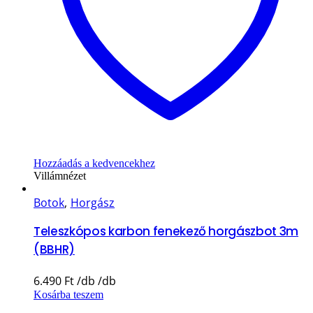
Hozzáadás a kedvencekhez
Villámnézet
Botok
,
Horgász
Teleszkópos karbon fenekező horgászbot 3m
(BBHR)
6.490
Ft
Kosárba teszem