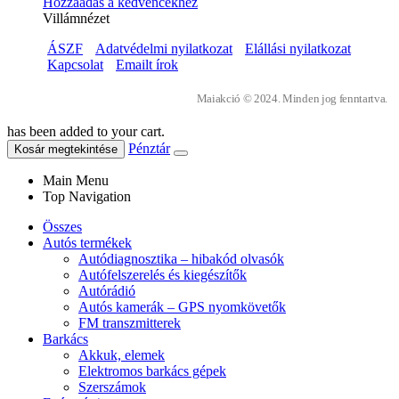
Hozzáadás a kedvencekhez
Villámnézet
ÁSZF
Adatvédelmi nyilatkozat
Elállási nyilatkozat
Kapcsolat
Emailt írok
Maiakció © 2024. Minden jog fenntartva.
has been added to your cart.
Pénztár
Kosár megtekintése
Main Menu
Top Navigation
Összes
Autós termékek
Autódiagnosztika – hibakód olvasók
Autófelszerelés és kiegészítők
Autórádió
Autós kamerák – GPS nyomkövetők
FM transzmitterek
Barkács
Akkuk, elemek
Elektromos barkács gépek
Szerszámok