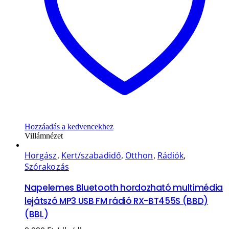
Hozzáadás a kedvencekhez
Villámnézet
Horgász
,
Kert/szabadidő
,
Otthon
,
Rádiók
,
Szórakozás
Napelemes Bluetooth hordozható multimédia
lejátszó MP3 USB FM rádió RX-BT455S (BBD)
(BBL)