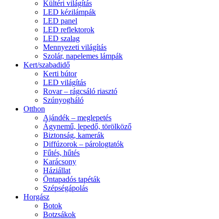
Kültéri világítás
LED kézilámpák
LED panel
LED reflektorok
LED szalag
Mennyezeti világítás
Szolár, napelemes lámpák
Kert/szabadidő
Kerti bútor
LED világítás
Rovar – rágcsáló riasztó
Szúnyogháló
Otthon
Ajándék – meglepetés
Ágynemű, lepedő, törölköző
Biztonság, kamerák
Diffúzorok – párologtatók
Fűtés, hűtés
Karácsony
Háziállat
Öntapadós tapéták
Szépségápolás
Horgász
Botok
Botzsákok