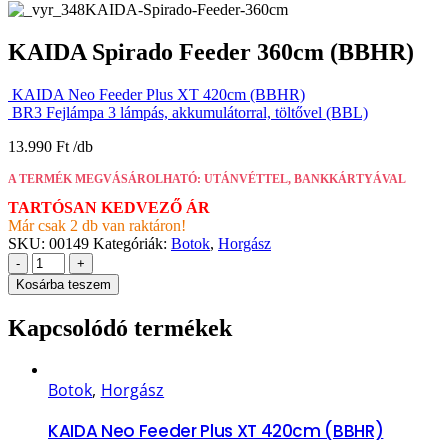
KAIDA Spirado Feeder 360cm (BBHR)
KAIDA Neo Feeder Plus XT 420cm (BBHR)
BR3 Fejlámpa 3 lámpás, akkumulátorral, töltővel (BBL)
13.990
Ft
A TERMÉK MEGVÁSÁROLHATÓ: UTÁNVÉTTEL, BANKKÁRTYÁVAL
TARTÓSAN KEDVEZŐ ÁR
Már csak 2 db van raktáron!
SKU:
00149
Kategóriák:
Botok
,
Horgász
-
+
Kosárba teszem
Kapcsolódó termékek
Botok
,
Horgász
KAIDA Neo Feeder Plus XT 420cm (BBHR)