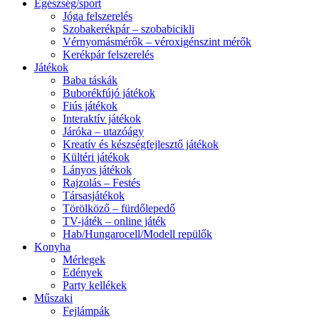
Egészség/sport
Jóga felszerelés
Szobakerékpár – szobabicikli
Vérnyomásmérők – véroxigénszint mérők
Kerékpár felszerelés
Játékok
Baba táskák
Buborékfújó játékok
Fiús játékok
Interaktív játékok
Járóka – utazóágy
Kreatív és készségfejlesztő játékok
Kültéri játékok
Lányos játékok
Rajzolás – Festés
Társasjátékok
Törölköző – fürdőlepedő
TV-játék – online játék
Hab/Hungarocell/Modell repülők
Konyha
Mérlegek
Edények
Party kellékek
Műszaki
Fejlámpák