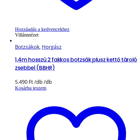
Hozzáadás a kedvencekhez
Villámnézet
Botzsákok
,
Horgász
1,4m hosszú 2 fakkos botzsák plusz kettő tároló
zsebbel (BBHR)
5.490
Ft
Kosárba teszem