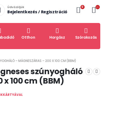
0
Üdvözöljük
Bejelentkezés / Regisztráció
abadidő
Otthon
Horgász
Szórakozás
YOGHÁLÓ – MÁGNESZÁRAS – 200 X 100 CM (BBM)
ágneses szúnyogháló
 x 100 cm (BBM)
NKKÁRTYÁVAL