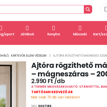
ég/sport
Játékok
Konyha
Műszaki
Kert/sz
GHÁLÓ
,
KÁRTEVŐK ELLENI VÉDELEM
AJTÓRA RÖGZÍTHETŐ MÁGNESES SZÚN
Ajtóra rögzíthető m
– mágneszáras – 200
2.990
Ft
A TERMÉK MEGVÁSÁROLHATÓ: UTÁNVÉTTEL, BA
TARTÓSAN KEDVEZŐ ÁR
Már csak 70 db van raktáron!
SKU:
5007189