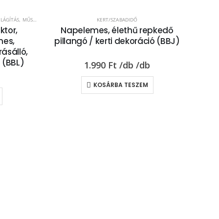
ILÁGÍTÁS
,
MŰSZAKI
,
SZOLÁR, NAPELEMES LÁMPÁK
KERT/SZABADIDŐ
ktor,
Napelemes, élethű repkedő
mes,
pillangó / kerti dekoráció (BBJ)
ásálló,
D (BBL)
1.990
Ft
KOSÁRBA TESZEM
KE
Flex