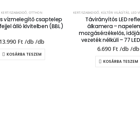
KERT/SZABADIDŐ
,
OTTHON
KERT/SZABADIDŐ
,
KÜLTÉRI VILÁGÍTÁS
,
LED V
ós vízmelegítő csaptelep
Távirányítós LED refle
jjel álló kivitelben (BBL)
álkamera – napele
mozgásérzékelős, időjár
vezeték nélküli – 77 LE
13.990
Ft
6.690
Ft
KOSÁRBA TESZEM
KOSÁRBA TESZEM