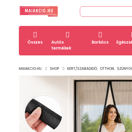
Összes
Autós
Barkács
Egészs
termékek
MAIAKCIO.HU
SHOP
KERT/SZABADIDŐ
,
OTTHON
,
SZÚNYO