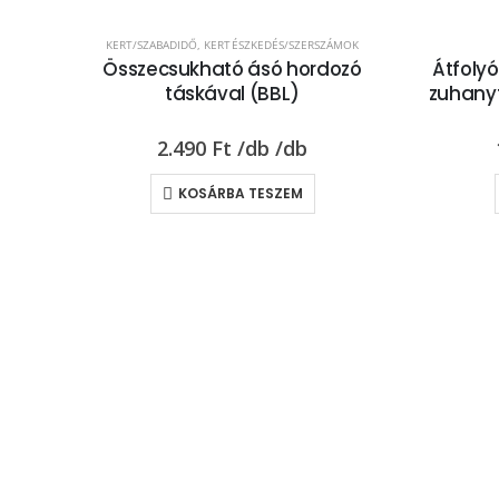
KERT/SZABADIDŐ
,
KERTÉSZKEDÉS/SZERSZÁMOK
Összecsukható ásó hordozó
Átfoly
táskával (BBL)
zuhanyfe
2.490
Ft
KOSÁRBA TESZEM